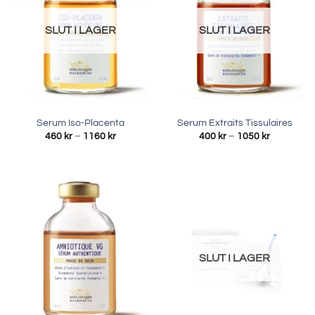
SLUT I LAGER
SLUT I LAGER
Serum Iso-Placenta
Serum Extraits Tissulaires
Prisintervall:
Prisinterva
460
kr
–
1160
kr
400
kr
–
1050
kr
460 kr
400 kr
till
till
1160 kr
1050 kr
SLUT I LAGER