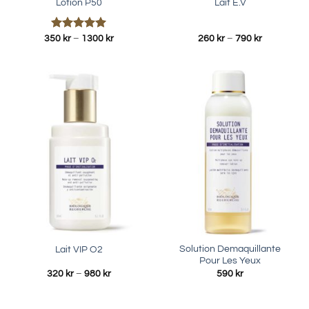
Lotion P50
Lait E.V
Betygsatt
Prisintervall:
Prisinterval
350
kr
–
1300
kr
260
kr
–
790
kr
350 kr
260 kr
5.00
av 5
till
till
1300 kr
790 kr
Solution Demaquillante
Lait VIP O2
Pour Les Yeux
Prisintervall:
320
kr
–
980
kr
590
kr
320 kr
till
980 kr