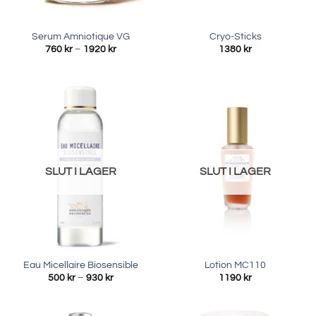
Serum Amniotique VG
Cryo-Sticks
Prisintervall:
760
kr
–
1920
kr
1380
kr
760 kr
till
1920 kr
SLUT I LAGER
SLUT I LAGER
Eau Micellaire Biosensible
Lotion MC110
Prisintervall:
500
kr
–
930
kr
1190
kr
500 kr
till
930 kr