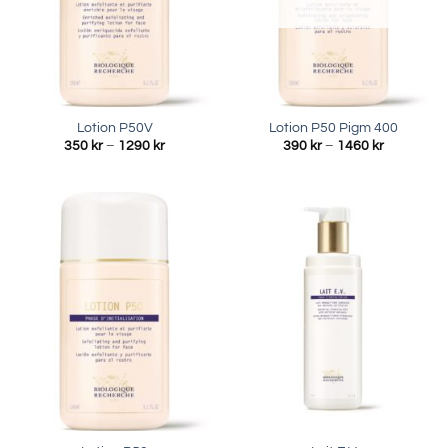
Lotion P50V
Lotion P50 Pigm 400
Prisintervall:
Prisinterva
350
kr
–
1290
kr
390
kr
–
1460
kr
350 kr
390 kr
till
till
1290 kr
1460 kr