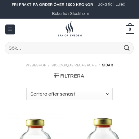
Skip
Boka tid i Luleå
FRI FRAKT PÅ ORDER ÖVER 1000 KRONOR
to
Boka tid i Stockholm
content
0
Sök
efter:
WEBBSHOP
/
BIOLOGIQUE RECHERCHE
/
SIDA 3
FILTRERA