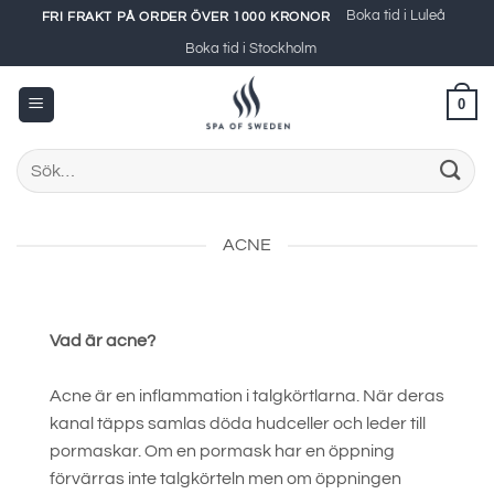
Skip
Boka tid i Luleå
FRI FRAKT PÅ ORDER ÖVER 1000 KRONOR
to
Boka tid i Stockholm
content
0
Sök
efter:
ACNE
Vad är acne?
Acne är en inflammation i talgkörtlarna. När deras
kanal täpps samlas döda hudceller och leder till
pormaskar. Om en pormask har en öppning
förvärras inte talgkörteln men om öppningen