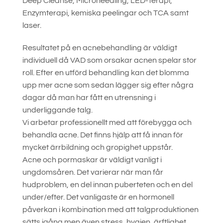
Deep Cleanse, Microneedling, LED-Terapi,
Enzymterapi, kemiska peelingar och TCA samt
laser.
Resultatet på en acnebehandling är väldigt
individuell då VAD som orsakar acnen spelar stor
roll. Efter en utförd behandling kan det blomma
upp mer acne som sedan lägger sig efter några
dagar då man har fått en utrensning i
underliggande talg.
Vi arbetar professionellt med att förebygga och
behandla acne. Det finns hjälp att få innan för
mycket ärrbildning och gropighet uppstår.
Acne och pormaskar är väldigt vanligt i
ungdomsåren. Det varierar när man får
hudproblem, en del innan puberteten och en del
under/efter. Det vanligaste är en hormonell
påverkan i kombination med att talgproduktionen
sätts igång men även stress, hygien, ärftlighet,