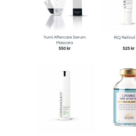
Yumi Aftercare Serum
RiQ Retinol
Mascara
550
kr
525
kr