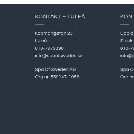
KONTAKT – LULEÅ
KON
Köpmangatan 23,
Uppla
Luleå
Stock
010-7979390
010-7
info@spaofsweden.se
info@
Spa Of Sweden AB
Spa O
Org.nr: 559147-1056
Org.n