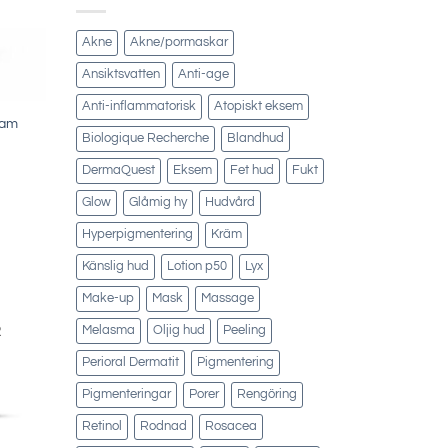
Akne
Akne/pormaskar
Ansiktsvatten
Anti-age
Anti-inflammatorisk
Atopiskt eksem
eam
Biologique Recherche
Blandhud
DermaQuest
Eksem
Fet hud
Fukt
Glow
Glåmig hy
Hudvård
Hyperpigmentering
Kräm
Känslig hud
Lotion p50
Lyx
Make-up
Mask
Massage
R
Melasma
Oljig hud
Peeling
Perioral Dermatit
Pigmentering
Pigmenteringar
Porer
Rengöring
Retinol
Rodnad
Rosacea