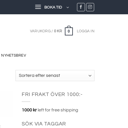
BOKA TID
0
VARUKORG /
0
KR
LOGGA IN
NYHETSBREV
FRI FRAKT ÖVER 1000:-
1000
kr
left for free shipping
SÖK VIA TAGGAR
R