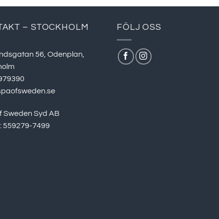
TAKT – STOCKHOLM
FÖLJ OSS
ndsgatan 56, Odenplan,
holm
979390
spaofsweden.se
f Sweden Syd AB
r: 559279-7499