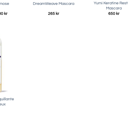
Yumi Keratine Res
smose
DreamWeave Mascara
Mascara
Prisintervall:
80
kr
265
kr
650
kr
450 kr
till
1180 kr
uillante
eux