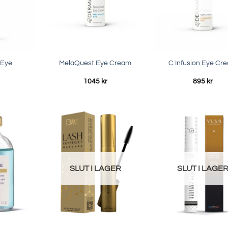
 Eye
MelaQuest Eye Cream
C Infusion Eye Cr
1045
kr
895
kr
SLUT I LAGER
SLUT I LAGE