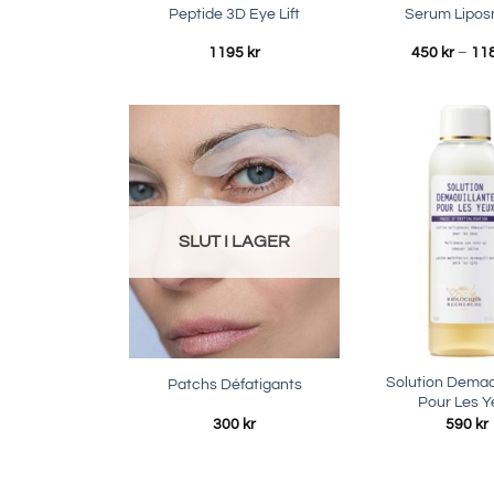
Peptide 3D Eye Lift
Serum Lipo
1195
kr
450
kr
–
11
SLUT I LAGER
Solution Demaq
Patchs Défatigants
Pour Les Y
300
kr
590
kr