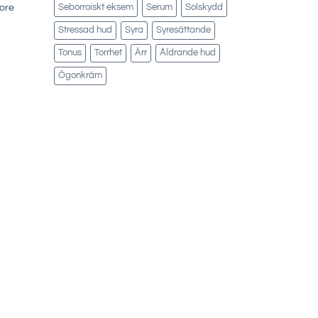
tore
Seborroiskt eksem
Serum
Solskydd
Stressad hud
Syra
Syresättande
Tonus
Torrhet
Ärr
Åldrande hud
Ögonkräm