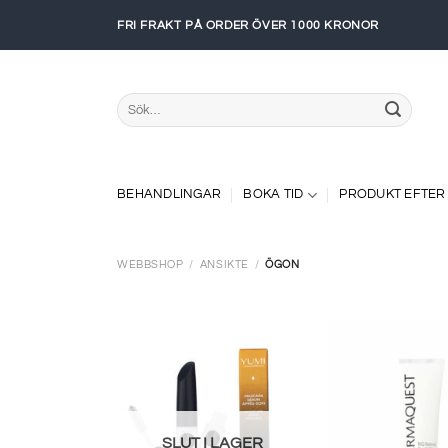
Skip
FRI FRAKT PÅ ORDER ÖVER 1000 KRONOR
to
content
Sök
efter:
BEHANDLINGAR
BOKA TID
PRODUKT EFTER
WEBBSHOP
/
ANSIKTE
/
ÖGON
SLUT I LAGER