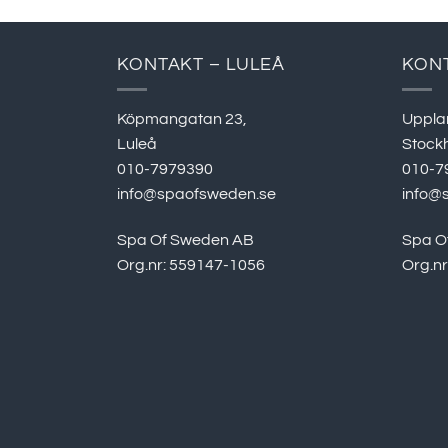
KONTAKT – LULEÅ
KON
Köpmangatan 23,
Uppla
Luleå
Stock
010-7979390
010-7
info@spaofsweden.se
info@
Spa Of Sweden AB
Spa O
Org.nr: 559147-1056
Org.n