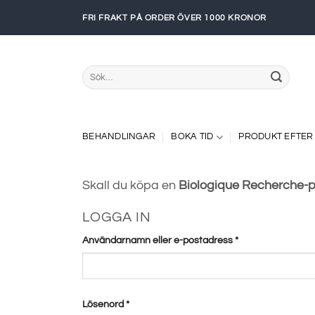
Skip
FRI FRAKT PÅ ORDER ÖVER 1000 KRONOR
to
content
Sök
efter:
BEHANDLINGAR
BOKA TID
PRODUKT EFTER
Skall du köpa
en
Biologique Recherche-
LOGGA IN
Obligatoriskt
Användarnamn eller e-postadress
*
Obligatoriskt
Lösenord
*