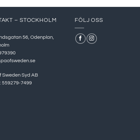
TAKT – STOCKHOLM
FÖLJ OSS
ndsgatan 56, Odenplan,
holm
979390
spaofsweden.se
f Sweden Syd AB
r: 559279-7499