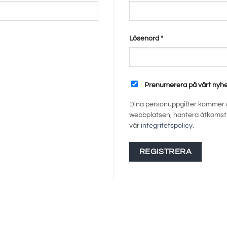
Obligatoriskt
Lösenord
*
Prenumerera på vårt nyh
Dina personuppgifter kommer a
webbplatsen, hantera åtkomst t
vår
integritetspolicy
.
REGISTRERA