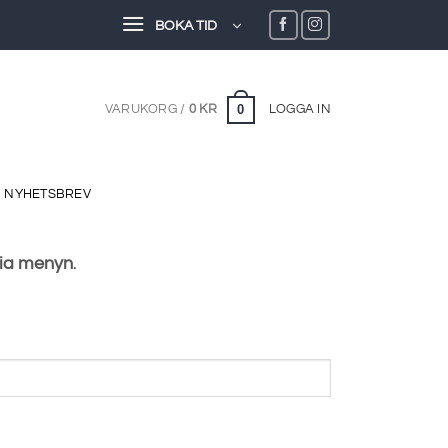
BOKA TID
0
VARUKORG /
0
KR
LOGGA IN
NYHETSBREV
via menyn
.