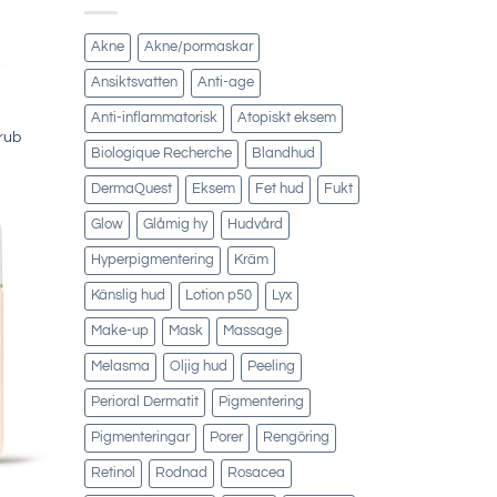
Akne
Akne/pormaskar
Ansiktsvatten
Anti-age
Anti-inflammatorisk
Atopiskt eksem
rub
Biologique Recherche
Blandhud
DermaQuest
Eksem
Fet hud
Fukt
Glow
Glåmig hy
Hudvård
Hyperpigmentering
Kräm
Känslig hud
Lotion p50
Lyx
Make-up
Mask
Massage
Melasma
Oljig hud
Peeling
Perioral Dermatit
Pigmentering
Pigmenteringar
Porer
Rengöring
Retinol
Rodnad
Rosacea