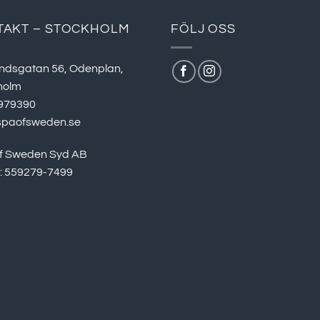
TAKT – STOCKHOLM
FÖLJ OSS
ndsgatan 56, Odenplan,
holm
979390
spaofsweden.se
f Sweden Syd AB
r: 559279-7499