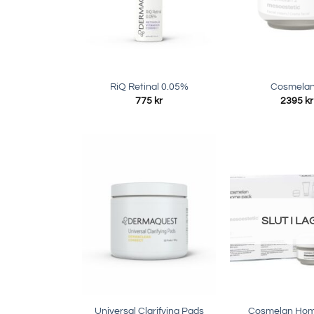
RiQ Retinal 0.05%
Cosmelan
775
kr
2395
kr
SLUT I L
Universal Clarifying Pads
Cosmelan Hom