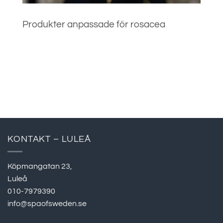
Produkter anpassade för rosacea
KONTAKT – LULEÅ
Köpmangatan 23,
Luleå
010-7979390
info@spaofsweden.se