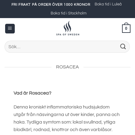
Skip
Boka tid i Luleå
FRI FRAKT PÅ ORDER ÖVER 1000 KRONOR
to
Boka tid i Stockholm
content
0
Sök
efter:
ROSACEA
Vad är Rosacea?
Denna kroniskt inflammatoriska hudsjukdom
utgår från näsvingarna ut över kinder, panna och
haka. Tydliga symtom som: lokal svullnad, ytliga
blodkärl, rodnad, knottror och även varblåsor.