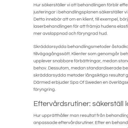
Hur säkerställer vi att behandlingen förblir e
justeringar i behandlingsplanen säkerställer 
Detta innebär att om en klient, till exempel, bö
laserbehandlingen för att främja hudens elasti
mer avslappnad och föryngrad hud.
Skräddarsydda behandlingsmetoder åstadkom
tillvägagångssätt. Klienter som genomgår be
upplever snabbare förbättringar, medan stand
behov. Dessutom, medan standardiserade behan
skräddarsydda metoder långsiktiga resultat ge
Därmed erbjuder Spa Of Sweden en överlägsen 
föryngring.
Eftervårdsrutiner: säkerställ 
Hur upprätthåller man resultat från behandlin
anpassade eftervårdsrutiner. Efter en behandli