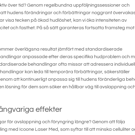
ffektiv över tid? Genom regelbundna uppföljningssessioner och
vi att hudens förändringar och förbättringar noggrant övervakas
rjar visa tecken på ökad hudlöshet, kan vi öka intensiteten av
citet och fasthet. På så sätt garanteras fortsatta framsteg mot
mer överlägsna resultat jämfört med standardiserade
handlingar anpassade efter deras specifika hudproblem och m
ardiserade behandlingar ofta missar att adressera individuel
dlingar kan leda till temporära förbättringar, säkerställer
nom att kontinuerligt anpassa sig till hudens föränderliga beh
lösning för dem som söker en hållbar väg till avslappning oc
långvariga effekter
gar för avslappning och föryngring längre? Genom att följa
ng med Icoone Laser Med, som syftar till att minska celluliter 