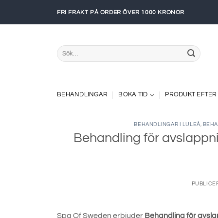
Skip
FRI FRAKT PÅ ORDER ÖVER 1000 KRONOR
to
content
Sök
efter:
BEHANDLINGAR
BOKA TID
PRODUKT EFTER
BEHANDLINGAR I LULEÅ
,
BEHA
Behandling för avslappn
PUBLICE
Spa Of Sweden erbjuder
Behandling för avsla