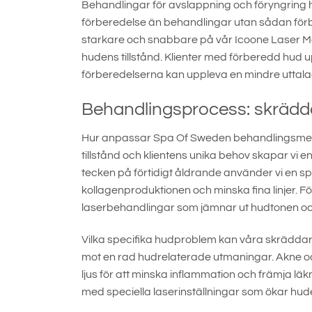
Behandlingar för avslappning och föryngring
förberedelse än behandlingar utan sådan förb
starkare och snabbare på vår Icoone Laser Med
hudens tillstånd. Klienter med förberedd hu
förberedelserna kan uppleva en mindre uttala
Behandlingsprocess: skrädda
Hur anpassar Spa Of Sweden behandlingsmeto
tillstånd och klientens unika behov skapar vi 
tecken på förtidigt åldrande använder vi en spe
kollagenproduktionen och minska fina linjer. 
laserbehandlingar som jämnar ut hudtonen och
Vilka specifika hudproblem kan våra skrädda
mot en rad hudrelaterade utmaningar. Akne 
ljus för att minska inflammation och främja läk
med speciella laserinställningar som ökar hude