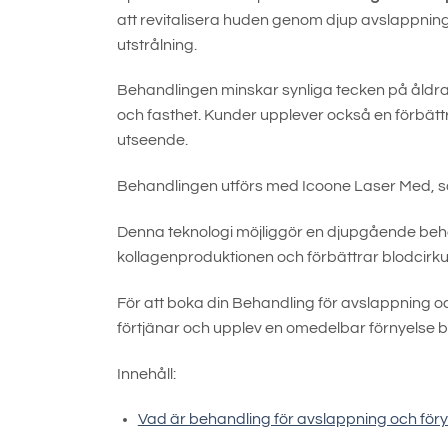
att revitalisera huden genom djup avslappning
utstrålning.
Behandlingen minskar synliga tecken på åldrand
och fasthet. Kunder upplever också en förbättr
utseende.
Behandlingen utförs med Icoone Laser Med, s
Denna teknologi möjliggör en djupgående beha
kollagenproduktionen och förbättrar blodcirku
För att boka din Behandling för avslappning o
förtjänar och upplev en omedelbar förnyelse b
Innehåll:
Vad är behandling för avslappning och fö