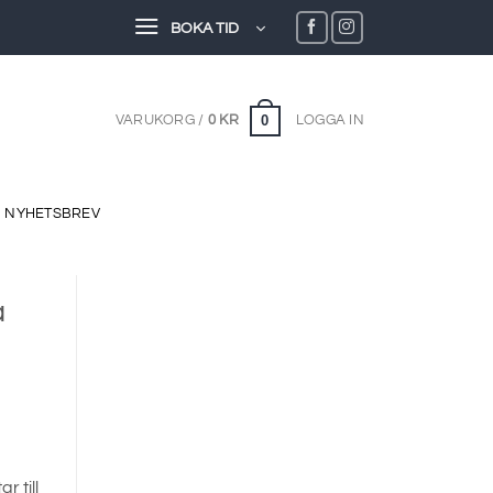
BOKA TID
0
VARUKORG /
0
KR
LOGGA IN
NYHETSBREV
a
r till