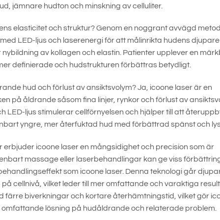
hud, jämnare hudton och minskning av celluliter.
udens elasticitet och struktur? Genom en noggrant avvägd meto
med LED-ljus och laserenergi för att målinrikta hudens djupare
r nybildning av kollagen och elastin. Patienter upplever en mär
r mer definierade och hudstrukturen förbättras betydligt.
drande hud och förlust av ansiktsvolym? Ja, icoone laser är en
 på åldrande såsom fina linjer, rynkor och förlust av ansiktsv
 LED-ljus stimulerar cellförnyelsen och hjälper till att återup
ynbart yngre, mer återfuktad hud med förbättrad spänst och lys
 erbjuder icoone laser en mångsidighet och precision som är
enbart massage eller laserbehandlingar kan ge viss förbättrin
behandlingseffekt som icoone laser. Denna teknologi går djupa
på cellnivå, vilket leder till mer omfattande och varaktiga result
d färre biverkningar och kortare återhämtningstid, vilket gör i
r en omfattande lösning på hudåldrande och relaterade problem.