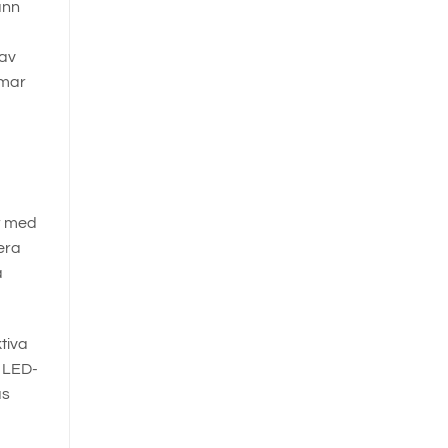
ann
 av
mmar
er med
lera
å
tiva
 LED-
as