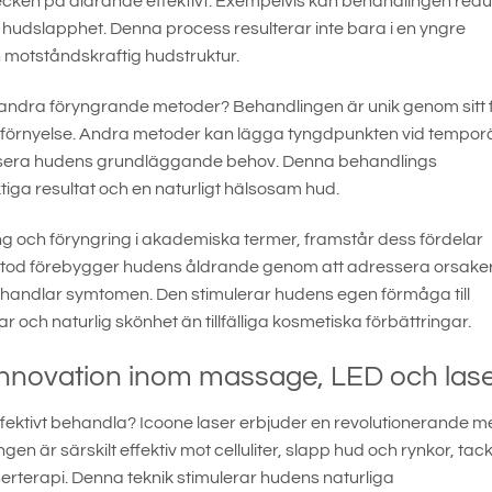
 tecken på åldrande effektivt. Exempelvis kan behandlingen red
 hudslapphet. Denna process resulterar inte bara i en yngre
h motståndskraftig hudstruktur.
rån andra föryngrande metoder? Behandlingen är unik genom sitt 
älvförnyelse. Andra metoder kan lägga tyngdpunkten vid tempor
ressera hudens grundläggande behov. Denna behandlings
ktiga resultat och en naturligt hälsosam hud.
g och föryngring i akademiska termer, framstår dess fördelar
metod förebygger hudens åldrande genom att adressera orsake
 behandlar symtomen. Den stimulerar hudens egen förmåga till
ar och naturlig skönhet än tillfälliga kosmetiska förbättringar.
innovation inom massage, LED och las
ffektivt behandla? Icoone laser erbjuder en revolutionerande m
 är särskilt effektiv mot celluliter, slapp hud och rynkor, tac
rterapi. Denna teknik stimulerar hudens naturliga