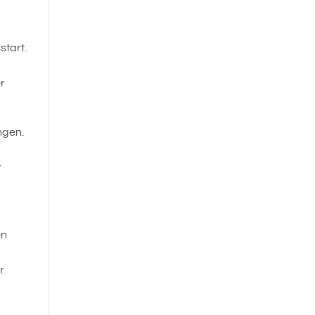
start.
r
ngen.
r
en
r