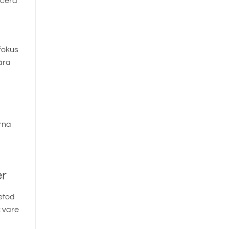
ucera
fokus
ära
rna
er
etod
k vare