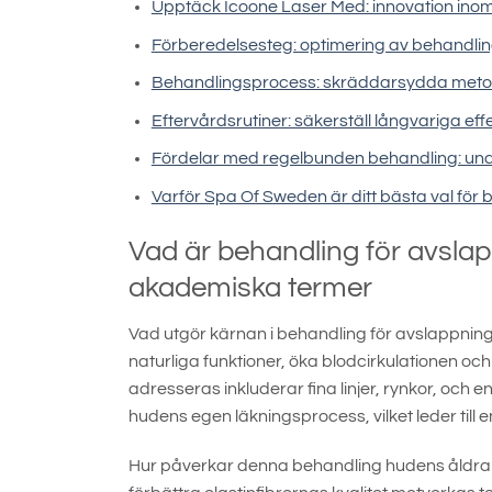
Upptäck Icoone Laser Med: innovation ino
Förberedelsesteg: optimering av behandling
Behandlingsprocess: skräddarsydda metode
Eftervårdsrutiner: säkerställ långvariga eff
Fördelar med regelbunden behandling: und
Varför Spa Of Sweden är ditt bästa val för
Vad är behandling för avsla
akademiska termer
Vad utgör kärnan i behandling för avslappning 
naturliga funktioner, öka blodcirkulationen o
adresseras inkluderar fina linjer, rynkor, och
hudens egen läkningsprocess, vilket leder till
Hur påverkar denna behandling hudens åldra