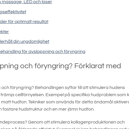
m massage, LED och laser
seffektivitet
r för optimalt resultat
ekter
erhåll din ungdomlighet
 behandling för avslappning och föryngring
ppning och föryngring? Förklarat med
och föryngring? Behandlingen syftar till att stimulera hudens
ch främja cellförnyelsen. Exempel på specifika hudproblem som 
 en matt hudton. Tekniker som används för detta ändamål aktiver
 en fastare hudstruktur och en mer jämn hudton.
ndeprocess? Genom att stimulera kollagenproduktionen och