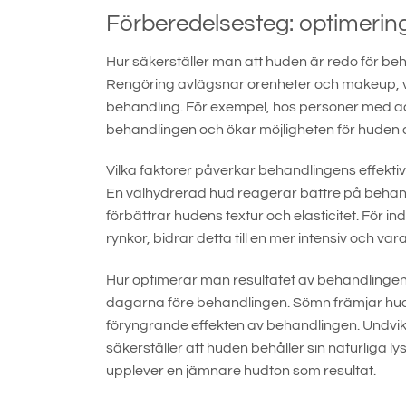
Förberedelsesteg: optimering
Hur säkerställer man att huden är redo för b
Rengöring avlägsnar orenheter och makeup, vil
behandling. För exempel, hos personer med acn
behandlingen och ökar möjligheten för huden 
Vilka faktorer påverkar behandlingens effekti
En välhydrerad hud reagerar bättre på behandl
förbättrar hudens textur och elasticitet. För ind
rynkor, bidrar detta till en mer intensiv och var
Hur optimerar man resultatet av behandlingen?
dagarna före behandlingen. Sömn främjar hud
föryngrande effekten av behandlingen. Undvik
säkerställer att huden behåller sin naturliga l
upplever en jämnare hudton som resultat.