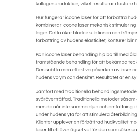
kollagenproduktion, vilket resulterar i fastare 
Hur fungerar icoone laser för att förbättra h
kombinerar icoone laser mekanisk stimulering 
lager. Detta ökar blodcirkulationen och främja
förbättring av hudens elasticitet, konturer bli
Kan icoone laser behandling hjälpa till med ål
framstående behandling för att bekämpa tecken
Den subtila men effektiva påverkan av laser och
hudens volym och densitet. Resultatet är en s
Jämfört med traditionella behandlingsmetoder
svåröverträffad. Traditionella metoder såsom 
men de når inte samma djup och omfattning i 
under hudens yta för att stimulera återbildning 
Klienter upplever en förbättrad hudkvalitet me
laser till ett överlägset val för den som söke