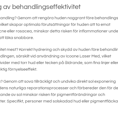
 av behandlingseffektivitet
ehandling? Genom att rengöra huden noggrant före behandlings
ket skapar optimala förutsättningar för huden att ta emot
e eller rosacea, minskar detta risken för inflammationer unde
att läka snabbare.
vitet mest? Korrekt hydrering och skydd av huden före behandli
ingen, särskilt vid användning av Icoone Laser Med, vilket
ivider med torr hud eller tecken på åldrande, som fina linjer elle
aktig förnyelseeffekt.
 Genom att sova tillräckligt och undvika direkt sol exponering
ens naturliga reparationsprocesser och förbereder den för d
ande av sol minskar risken för pigmentförändringar och
yster. Specifikt, personer med solskadad hud eller pigmentfläcka