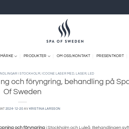
 MÄRKE
PRODUKTER
OM OSS/KONTAKT
PRESENTKORT
NDLINGAR I STOCKHOLM
,
ICOONE LASER MED
,
LASER
,
LED
ing och föryngring, behandling på Sp
Of Sweden
RAT
2024-12-20
AV
KRISTINA LARSSON
ppning och föryngring
i Stockholm och Luleå. Behandlingen syfta