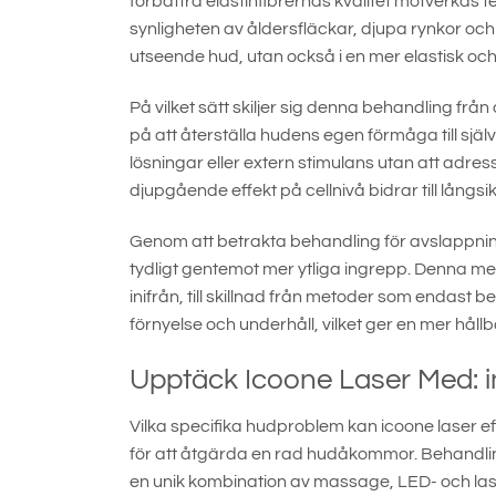
förbättra elastinfibrernas kvalitet motverkas
synligheten av åldersfläckar, djupa rynkor och
utseende hud, utan också i en mer elastisk oc
På vilket sätt skiljer sig denna behandling f
på att återställa hudens egen förmåga till sj
lösningar eller extern stimulans utan att ad
djupgående effekt på cellnivå bidrar till långsi
Genom att betrakta behandling för avslappnin
tydligt gentemot mer ytliga ingrepp. Denna 
inifrån, till skillnad från metoder som endast
förnyelse och underhåll, vilket ger en mer hållb
Upptäck Icoone Laser Med: 
Vilka specifika hudproblem kan icoone laser e
för att åtgärda en rad hudåkommor. Behandlingen
en unik kombination av massage, LED- och lase