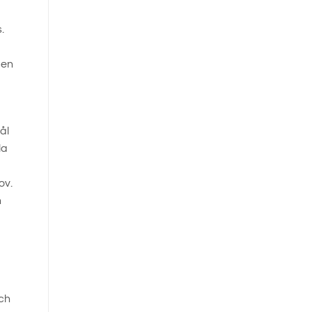
.
 en
ål
la
ov.
h
och