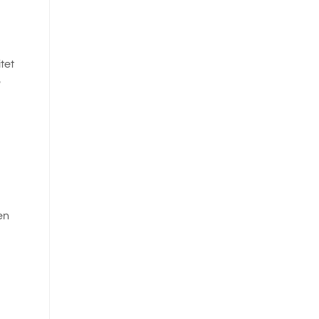
tet
e
en