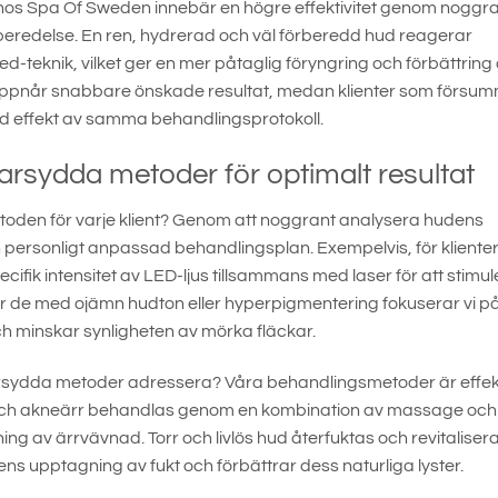
 hos Spa Of Sweden innebär en högre effektivitet genom noggr
eredelse. En ren, hydrerad och väl förberedd hud reagerar
-teknik, vilket ger en mer påtaglig föryngring och förbättring
d uppnår snabbare önskade resultat, medan klienter som försu
d effekt av samma behandlingsprotokoll.
rsydda metoder för optimalt resultat
den för varje klient? Genom att noggrant analysera hudens
en personligt anpassad behandlingsplan. Exempelvis, för klient
cifik intensitet av LED-ljus tillsammans med laser för att stimu
För de med ojämn hudton eller hyperpigmentering fokuserar vi p
 minskar synligheten av mörka fläckar.
rsydda metoder adressera? Våra behandlingsmetoder är effek
och akneärr behandlas genom en kombination av massage och
ning av ärrvävnad. Torr och livlös hud återfuktas och revitaliser
ns upptagning av fukt och förbättrar dess naturliga lyster.