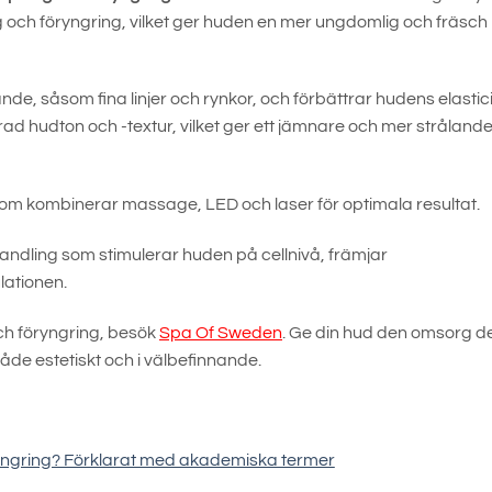
 och föryngring, vilket ger huden en mer ungdomlig och fräsch
e, såsom fina linjer och rynkor, och förbättrar hudens elastici
ad hudton och -textur, vilket ger ett jämnare och mer stråland
om kombinerar massage, LED och laser för optimala resultat.
ndling som stimulerar huden på cellnivå, främjar
lationen.
ch föryngring, besök
Spa Of Sweden
. Ge din hud den omsorg d
åde estetiskt och i välbefinnande.
ryngring? Förklarat med akademiska termer