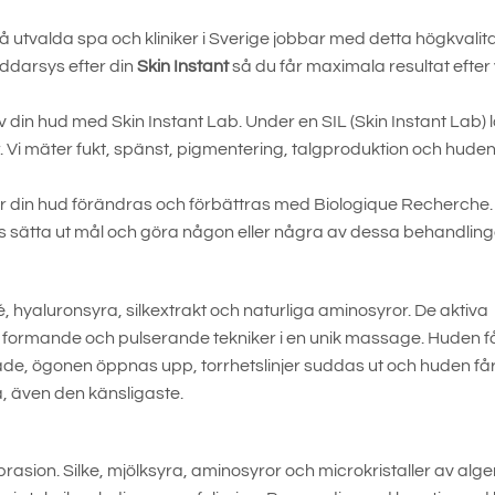
utvalda spa och kliniker i Sverige jobbar med detta högkvalita
ddarsys efter din
Skin Instant
så du får maximala resultat efter 
din hud med Skin Instant Lab. Under en SIL (Skin Instant Lab) lä
r. Vi mäter fukt, spänst, pigmentering, talgproduktion och hude
ur din hud förändras och förbättras med Biologique Recherche.
ans sätta ut mål och göra någon eller några av dessa behandling
 hyaluronsyra, silkextrakt och naturliga aminosyror. De aktiva
ormande och pulserande tekniker i en unik massage. Huden f
rade, ögonen öppnas upp, torrhetslinjer suddas ut och huden få
, även den känsligaste.
asion. Silke, mjölksyra, aminosyror och microkristaller av alge