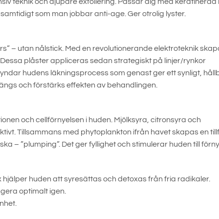
tensiv teknik och djupare exfoliering. Passar dig med keratinerad
 samtidigt som man jobbar anti-age. Ger otrolig lyster.
lers” – utan nålstick. Med en revolutionerande elektroteknik skap
Dessa plåster appliceras sedan strategiskt på linjer/rynkor
yndar hudens läkningsprocess som genast ger ett synligt, håll
längs och förstärks effekten av behandlingen.
onen och cellförnyelsen i huden. Mjölksyra, citronsyra och
tivt. Tillsammans med phytoplankton ifrån havet skapas en tillf
a – ”plumping”. Det ger fyllighet och stimulerar huden till förny
älper huden att syresättas och detoxas från fria radikaler.
gera optimalt igen.
nhet.