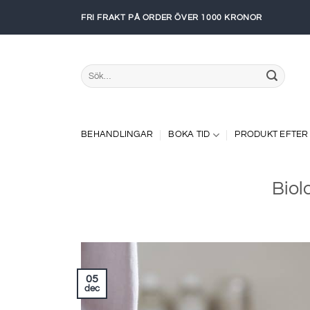
Skip
FRI FRAKT PÅ ORDER ÖVER 1000 KRONOR
to
content
Sök
efter:
BEHANDLINGAR
BOKA TID
PRODUKT EFTER
Biol
05
dec