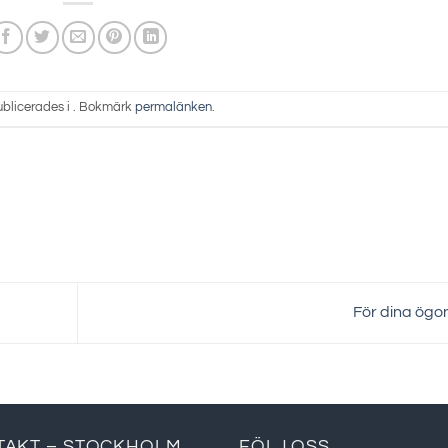
ublicerades i . Bokmärk
permalänken
.
För dina ögo
TAKT – STOCKHOLM
FÖLJ OSS