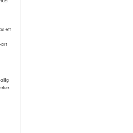
 hud
as ett
bart
ällig
else.