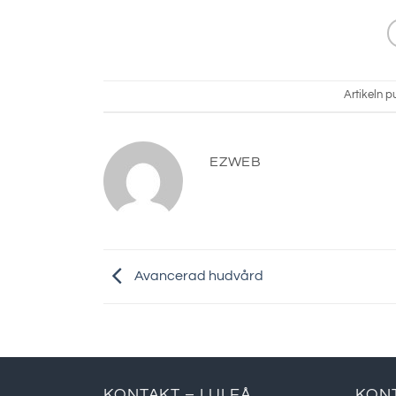
Artikeln p
EZWEB
Avancerad hudvård
KONTAKT – LULEÅ
KON