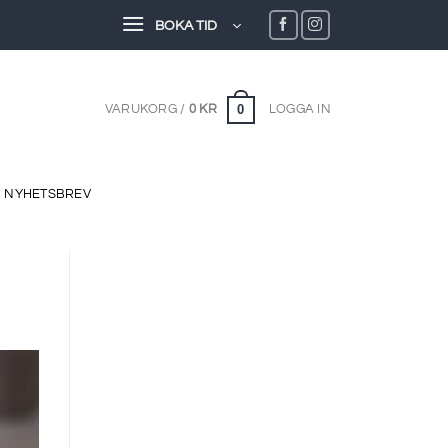
BOKA TID
0
VARUKORG /
0
KR
LOGGA IN
NYHETSBREV