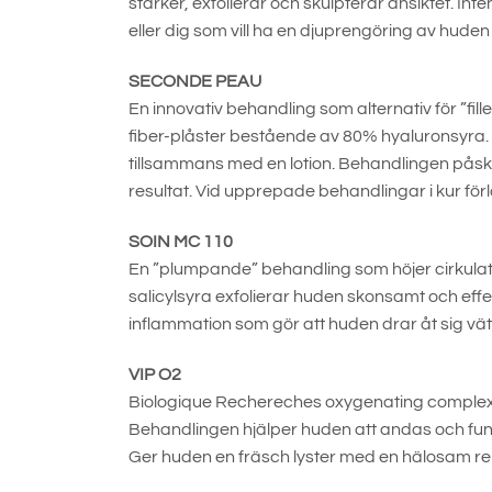
stärker, exfolierar och skulpterar ansiktet. In
eller dig som vill ha en djuprengöring av huden
SECONDE PEAU
En innovativ behandling som alternativ för ”fil
fiber-plåster bestående av 80% hyaluronsyra. 
tillsammans med en lotion. Behandlingen påsk
resultat. Vid upprepade behandlingar i kur för
SOIN MC 110
En ”plumpande” behandling som höjer cirkulati
salicylsyra exfolierar huden skonsamt och effek
inflammation som gör att huden drar åt sig vätsk
VIP O2
Biologique Rechereches oxygenating complex hj
Behandlingen hjälper huden att andas och fun
Ger huden en fräsch lyster med en hälosam re