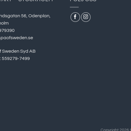
ndsgatan 56, Odenplan,
holm
979390
spaofsweden.se
f Sweden Syd AB
r: 559279-7499
Copyright 2026