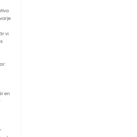
tiva
varje
r vi
ns
ar:
år en
r
r