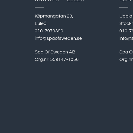
Köpmangatan 23,
Uppla
Luleå
Stock
010-7979390
010-7
info@spaofsweden.se
info@
Spa Of Sweden AB
Spa O
Org.nr: 559147-1056
Org.n