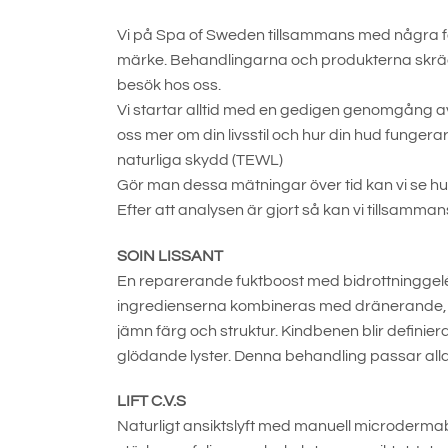
Vi på Spa of Sweden tillsammans med några få 
märke. Behandlingarna och produkterna skrä
besök hos oss.
Vi startar alltid med en gedigen genomgång av 
oss mer om din livsstil och hur din hud fungera
naturliga skydd (TEWL)
Gör man dessa mätningar över tid kan vi se h
Efter att analysen är gjort så kan vi tillsamm
SOIN LISSANT
En reparerande fuktboost med bidrottninggelé,
ingredienserna kombineras med dränerande, f
jämn färg och struktur. Kindbenen blir definie
glödande lyster. Denna behandling passar alla
LIFT C.V.S
Naturligt ansiktslyft med manuell microdermabr