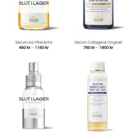
SLUT I LAGER
Serum Iso-Placenta
Serum Collagene Originel
Prisintervall:
Prisinterva
460
kr
–
1160
kr
760
kr
–
1900
kr
460 kr
760 kr
till
till
1160 kr
1900 kr
SLUT I LAGER