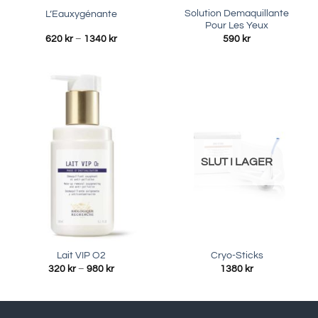
Solution Demaquillante
L’Eauxygénante
Pour Les Yeux
Prisintervall:
620
kr
–
1340
kr
590
kr
620 kr
till
1340 kr
SLUT I LAGER
Lait VIP O2
Cryo-Sticks
Prisintervall:
320
kr
–
980
kr
1380
kr
320 kr
till
980 kr