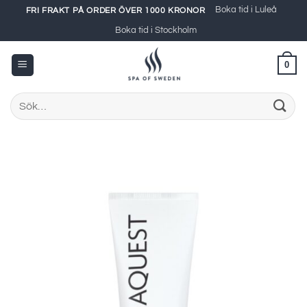
Skip
Boka tid i Luleå
FRI FRAKT PÅ ORDER ÖVER 1000 KRONOR
to
Boka tid i Stockholm
content
0
Sök
efter: