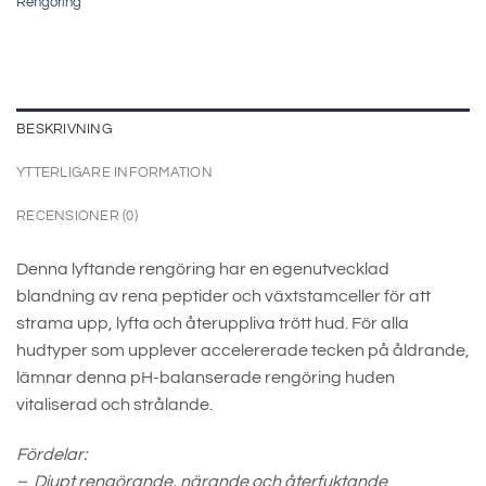
Rengöring
BESKRIVNING
YTTERLIGARE INFORMATION
RECENSIONER (0)
Denna lyftande rengöring har en egenutvecklad
blandning av rena peptider och växtstamceller för att
strama upp, lyfta och återuppliva trött hud. För alla
hudtyper som upplever accelererade tecken på åldrande,
lämnar denna pH-balanserade rengöring huden
vitaliserad och strålande.
Fördelar:
– Djupt rengörande, närande och återfuktande