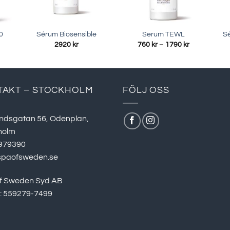
0
Sérum Biosensible
Serum TEWL
Sé
risintervall:
Prisintervall:
2920
kr
760
kr
–
1790
kr
90 kr
760 kr
ll
till
460 kr
1790 kr
TAKT – STOCKHOLM
FÖLJ OSS
ndsgatan 56, Odenplan,
holm
979390
spaofsweden.se
f Sweden Syd AB
r: 559279-7499