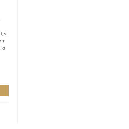
h
, vi
an
lla