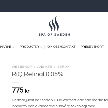
 MÄRKE
PRODUKTER
OM OSS/KONTAKT
PRESENTKORT
WEBBSHOP
/
ANSIKTE
/
SERUM
RiQ Retinal 0.05%
775
kr
DermaQuest har sedan 1999 varit ett ledande märke fö
innovativ och avancerad hudvård teknologi med