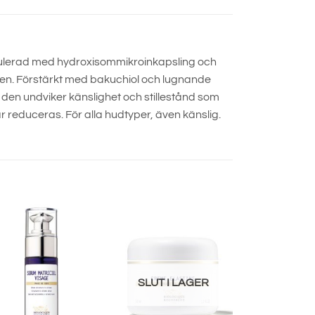
rmulerad med hydroxisommikroinkapsling och
uden. Förstärkt med bakuchiol och lugnande
den undviker känslighet och stillestånd som
r reduceras. För alla hudtyper, även känslig.
SLUT I LAGER