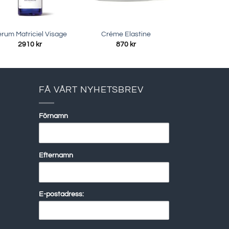
rum Matriciel Visage
Créme Elastine
2910
kr
870
kr
FÅ VÅRT NYHETSBREV
Förnamn
Efternamn
E-postadress: