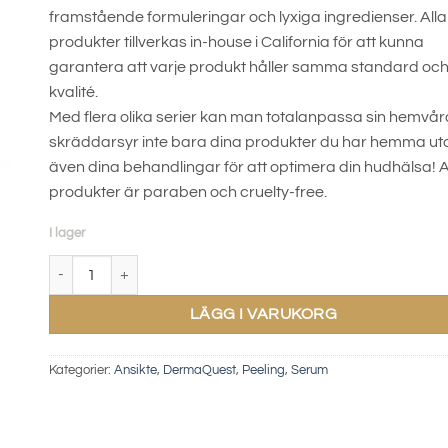
framstående formuleringar och lyxiga ingredienser. Alla
produkter tillverkas in-house i California för att kunna
garantera att varje produkt håller samma standard oc
kvalité.
Med flera olika serier kan man totalanpassa sin hemvård
skräddarsyr inte bara dina produkter du har hemma ut
även dina behandlingar för att optimera din hudhälsa! A
produkter är paraben och cruelty-free.
I lager
RiQ Retinal 0.05% mängd
LÄGG I VARUKORG
Kategorier:
Ansikte
,
DermaQuest
,
Peeling
,
Serum