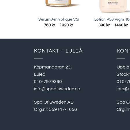
Serum Amniotique VG
Lotion P50 Pigm 40
Prisintervall:
P
760
kr
–
1920
kr
390
kr
–
1460
kr
760 kr
3
till
ti
1920 kr
1
KONTAKT – LULEÅ
KON
Köpmangatan 23,
Uppla
Luleå
Stock
010-7979390
010-7
info@spaofsweden.se
info@
Spa Of Sweden AB
Spa O
Org.nr: 559147-1056
Org.n