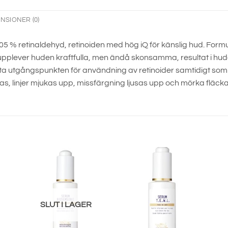
NSIONER (0)
,05 % retinaldehyd, retinoiden med hög iQ för känslig hud. Fo
) upplever huden kraftfulla, men ändå skonsamma, resultat i h
a utgångspunkten för användning av retinoider samtidigt som 
ras, linjer mjukas upp, missfärgning ljusas upp och mörka fläcka
SLUT I LAGER