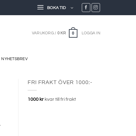
BOKA TID
0
VARUKORG /
0
KR
LOGGA IN
NYHETSBREV
FRI FRAKT ÖVER 1000:-
1000
kr
kvar till fri frakt
r