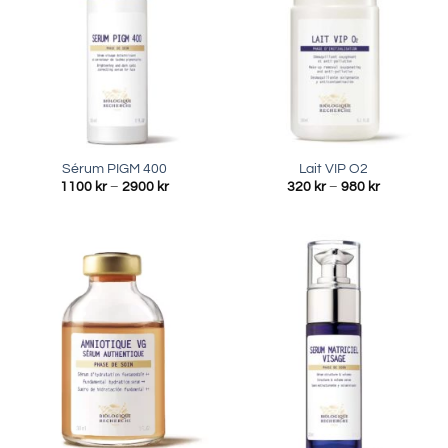
Sérum PIGM 400
Lait VIP O2
Prisintervall:
Prisinterval
1100
kr
–
2900
kr
320
kr
–
980
kr
1100 kr
320 kr
till
till
2900 kr
980 kr