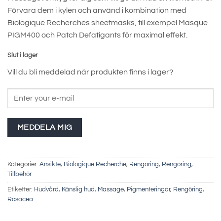
Förvara dem i kylen och använd i kombination med
Biologique Recherches sheetmasks, till exempel Masque
PIGM400 och Patch Defatigants för maximal effekt.
Slut i lager
Vill du bli meddelad när produkten finns i lager?
MEDDELA MIG
Kategorier:
Ansikte
,
Biologique Recherche
,
Rengöring
,
Rengöring
,
Tillbehör
Etiketter:
Hudvård
,
Känslig hud
,
Massage
,
Pigmenteringar
,
Rengöring
,
Rosacea