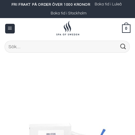
Skip
Boka tid i Luleå
FRI FRAKT PÅ ORDER ÖVER 1000 KRONOR
to
Boka tid i Stockholm
content
0
Sök
efter: