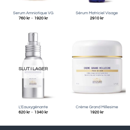
Serum Amniotique VG
Sérum Matriciel Visage
Prisintervall:
760
kr
–
1920
kr
2910
kr
760 kr
till
1920 kr
SLUT I LAGER
L’Eauxygénante
Crème Grand Millesime
Prisintervall:
620
kr
–
1340
kr
1920
kr
620 kr
till
1340 kr