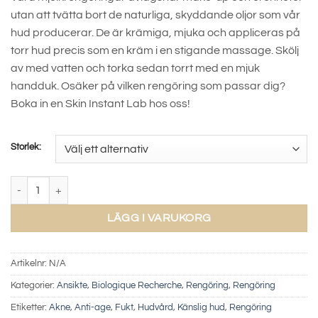
till
utan att tvätta bort de naturliga, skyddande oljor som vår
720 kr
hud producerar. De är krämiga, mjuka och appliceras på
torr hud precis som en kräm i en stigande massage. Skölj
av med vatten och torka sedan torrt med en mjuk
handduk. Osäker på vilken rengöring som passar dig?
Boka in en Skin Instant Lab hos oss!
Storlek:
Lait Dermo-S mängd
LÄGG I VARUKORG
Artikelnr:
N/A
Kategorier:
Ansikte
,
Biologique Recherche
,
Rengöring
,
Rengöring
Etiketter:
Akne
,
Anti-age
,
Fukt
,
Hudvård
,
Känslig hud
,
Rengöring