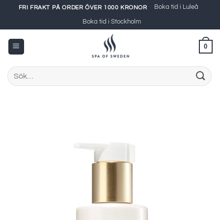
Skip
Boka tid i Luleå
FRI FRAKT PÅ ORDER ÖVER 1000 KRONOR
to
Boka tid i Stockholm
content
0
Sök
efter: