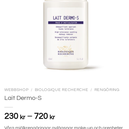
WEBBSHOP
/
BIOLOGIQUE RECHERCHE
/
RENGÖRING
Lait Dermo-S
Prisintervall:
230
–
720
kr
kr
230 kr
Våra mjölkrengöringar avlägsnar make-up och orenheter