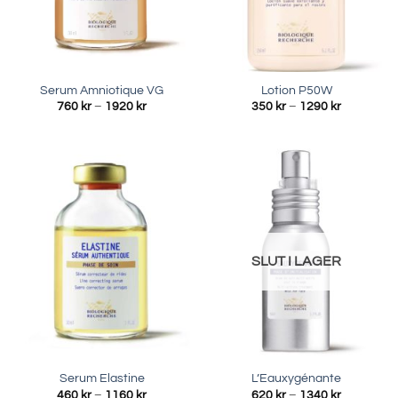
Serum Amniotique VG
Lotion P50W
Prisintervall:
Prisinterva
760
kr
–
1920
kr
350
kr
–
1290
kr
760 kr
350 kr
till
till
1920 kr
1290 kr
SLUT I LAGER
Serum Elastine
L’Eauxygénante
Prisintervall:
Prisinterva
460
kr
–
1160
kr
620
kr
–
1340
kr