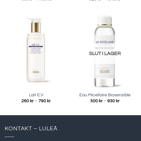
460 kr
620 kr
till
till
1160 kr
1340 kr
SLUT I LAGER
Lait E.V
Eau Micellaire Biosensible
Prisintervall:
Prisinterval
260
kr
–
790
kr
500
kr
–
930
kr
260 kr
500 kr
till
till
790 kr
930 kr
KONTAKT – LULEÅ