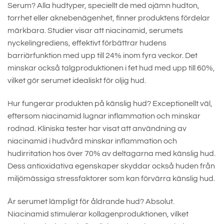
Serum? Alla hudtyper, speciellt de med ojämn hudton,
torrhet eller aknebenägenhet, finner produktens fördelar
märkbara. Studier visar att niacinamid, serumets
nyckelingrediens, effektivt förbättrar hudens
barriärfunktion med upp till 24% inom fyra veckor. Det
minskar också talgproduktionen i fet hud med upp till 60%,
vilket gör serumet idealiskt för oljig hud.
Hur fungerar produkten på känslig hud? Exceptionellt väl,
eftersom niacinamid lugnar inflammation och minskar
rodnad. Kliniska tester har visat att användning av
niacinamid i hudvård minskar inflammation och
hudirritation hos över 70% av deltagarna med känslig hud.
Dess antioxidativa egenskaper skyddar också huden från
miljömässiga stressfaktorer som kan förvärra känslig hud.
Är serumet lämpligt för åldrande hud? Absolut.
Niacinamid stimulerar kollagenproduktionen, vilket