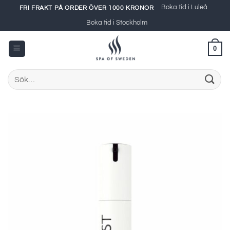
Skip
Boka tid i Luleå
FRI FRAKT PÅ ORDER ÖVER 1000 KRONOR
to
Boka tid i Stockholm
content
0
Sök
efter: