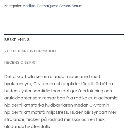
Kategorier:
Ansikte
,
DermaQuest
,
Serum
,
Serum
BESKRIVNING
YTTERLIGARE INFORMATION
RECENSIONER (0)
Detta kraftfulla serum blandar niacinamid med
hyaluronsyra, C-vitamin och peptider för att förbättra
hudens lyster samtidigt som det ger återfuktning och
antioxidanter som rensar bort fria radikaler. Niacinamid
hjälper till att stärka hudbarriären medan C-vitamin
hjälper till att motstå miljöstress. Huden blir synbart mer
strålande, tecken på rodnad minskar och en frisk,
glödande hy återställs.