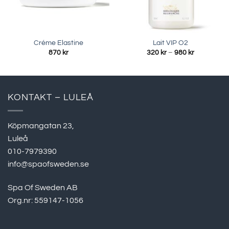
Créme Elastine
Lait VIP O2
Prisinterval
870
kr
320
kr
–
980
kr
320 kr
till
980 kr
KONTAKT – LULEÅ
Köpmangatan 23,
Luleå
010-7979390
info@spaofsweden.se
Spa Of Sweden AB
Org.nr: 559147-1056