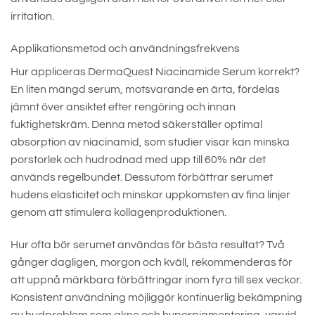
irritation.
Applikationsmetod och användningsfrekvens
Hur appliceras DermaQuest Niacinamide Serum korrekt?
En liten mängd serum, motsvarande en ärta, fördelas
jämnt över ansiktet efter rengöring och innan
fuktighetskräm. Denna metod säkerställer optimal
absorption av niacinamid, som studier visar kan minska
porstorlek och hudrodnad med upp till 60% när det
används regelbundet. Dessutom förbättrar serumet
hudens elasticitet och minskar uppkomsten av fina linjer
genom att stimulera kollagenproduktionen.
Hur ofta bör serumet användas för bästa resultat? Två
gånger dagligen, morgon och kväll, rekommenderas för
att uppnå märkbara förbättringar inom fyra till sex veckor.
Konsistent användning möjliggör kontinuerlig bekämpning
av hudproblem som akne och hyperpigmentering, varvid