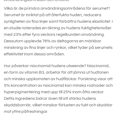
Vilka är de primära användningsområdena för serumet?
Serumet är inriktat på att återfukta huden, reducera
synligheten av fina linjer samt förbättra hudens elasticitet. I
en studie noterades en ökning av hudens fuktighetsnivåer
med 23% efter fyra veckors regelbunden användning.
Dessutom upplevde 76% av deltagarna en märkbar
minskning av fina linjer och rynkor, vilket tyder på serumets
effektivitet inom dessa områden.
Hur påverkar niacinamid hudens utseende? Niacinamid,
en form av vitamin B3, arbetar för att jämna ut hudtonen
och minska uppkomsten av hudfläckar. Forskning visar att
5% koncentration av niacinamid kan minska rodnader och
hyperpigmentering med upp till 25% inom åtta veckor.
Detta ingrediens bidrar även till att stärka hudens
skyddsbarriär, vilket minskar förlusten av fukt och skyddar
mot yttre påfrestningar.