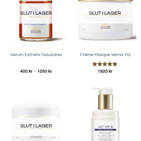
SLUT I LAGER
SLUT I LAGER
Serum Extraits Tissulaires
Crème Masque Vernix VG
Prisintervall:
Betygsatt
400
kr
–
1050
kr
1920
kr
400 kr
5.00
av 5
till
1050 kr
SLUT I LAGER