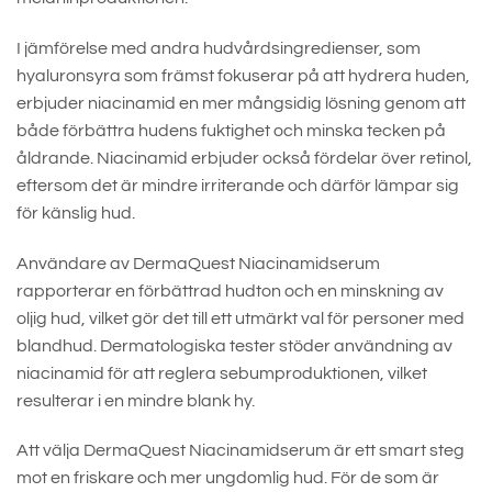
I jämförelse med andra hudvårdsingredienser, som
hyaluronsyra som främst fokuserar på att hydrera huden,
erbjuder niacinamid en mer mångsidig lösning genom att
både förbättra hudens fuktighet och minska tecken på
åldrande. Niacinamid erbjuder också fördelar över retinol,
eftersom det är mindre irriterande och därför lämpar sig
för känslig hud.
Användare av DermaQuest Niacinamidserum
rapporterar en förbättrad hudton och en minskning av
oljig hud, vilket gör det till ett utmärkt val för personer med
blandhud. Dermatologiska tester stöder användning av
niacinamid för att reglera sebumproduktionen, vilket
resulterar i en mindre blank hy.
Att välja DermaQuest Niacinamidserum är ett smart steg
mot en friskare och mer ungdomlig hud. För de som är