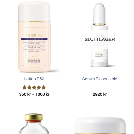
SLUT I LAGER
Lotion P50
Sérum Biosensible
Betygsatt
Prisintervall:
350
kr
–
1300
kr
2920
kr
350 kr
5.00
av 5
till
1300 kr