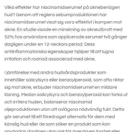
Vilka effekter har niacinamidserumet på aknebenägen
hud? Genom att reglera sebumproduktionen har
niacinamidserumet visat sig vara effektivt i kampen mot
akne. En studie visade en minskning av akneutbrott med
52% hos användare som applicerade serumet två gånger
dagligen under en 12-veckors period. Dess
antiinflammatoriska egenskaper hjälper till att lugna
irritation och rodnad associerad med akne.
I jämförelse med andra hudvårdsprodukter som
innehåller salicylsyra eller benzoylperoxid, som ofta riktar
sig mot akne, erbjuder niacinamidserumet en mildare
lösning. Medan salicylsyra och benzoylperoxid kan torka ut
och irritera huden, balanserar niacinamid
oljeproduktionen utan att avlägsna nödvändig fukt. Detta
gör serumet till ett föredraget alternativ för dem med
känslig hud eller de som söker en produkt som kan
användas dagligen utan risk för överdriven torrhet eller