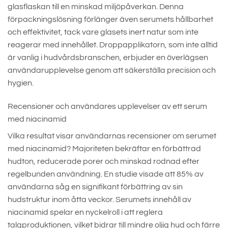
glasflaskan till en minskad miljöpåverkan. Denna
förpackningslösning förlänger även serumets hållbarhet
och effektivitet, tack vare glasets inert natur som inte
reagerar med innehållet. Droppapplikatorn, som inte alltid
är vanlig i hudvårdsbranschen, erbjuder en överlägsen
användarupplevelse genom att säkerställa precision och
hygien.
Recensioner och användares upplevelser av ett serum
med niacinamid
Vilka resultat visar användarnas recensioner om serumet
med niacinamid? Majoriteten bekräftar en förbättrad
hudton, reducerade porer och minskad rodnad efter
regelbunden användning. En studie visade att 85% av
användarna såg en signifikant förbättring av sin
hudstruktur inom åtta veckor. Serumets innehåll av
niacinamid spelar en nyckelroll i att reglera
talgproduktionen, vilket bidrar till mindre oljig hud och färre