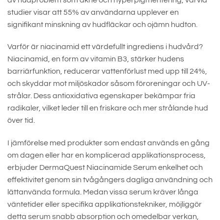
studier visar att 55% av användarna upplever en
signifikant minskning av hudfläckar och ojämn hudton.
Varför är niacinamid ett värdefullt ingrediens i hudvård?
Niacinamid, en form av vitamin B3, stärker hudens
barriärfunktion, reducerar vattenförlust med upp till 24%,
och skyddar mot miljöskador såsom föroreningar och UV-
strålar. Dess antioxidativa egenskaper bekämpar fria
radikaler, vilket leder till en friskare och mer strålande hud
över tid.
I jämförelse med produkter som endast används en gång
om dagen eller har en komplicerad applikationsprocess,
erbjuder DermaQuest Niacinamide Serum enkelhet och
effektivitet genom sin tvågångers dagliga användning och
lättanvända formula. Medan vissa serum kräver långa
väntetider eller specifika applikationstekniker, möjliggör
detta serum snabb absorption och omedelbar verkan,