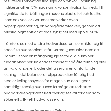
resulterar i minskade fina linjer och rynkor. Forskning
indikerar att en 5% niacinamidkoncentration kan leda till
signifikanta förbättringar i hudens elasticitet och fasthet
inom sex veckor. Serumet motverkar även
hyperpigmentering, en vanlig ålderstecken, genom att
minska pigmentfläckarnas synlighet med upp till 50%.
I jämförelse med andra hudvårdsserum som riktar sig till
specifika hudproblem, står DermaQuest Niacinamide
Serum ut som en mångsidig hjälte för alla hudtyper.
Medan vissa serum endast fokuserar på återfuktning eller
anti-åldrande, erbjuder detta serum en omfattande
lösning – det balanserar oljeproduktion för oljig hud,
stödjer kollagensyntes för mogen hud och lugnar
samtidigt känslig hud. Dess förmåga att förbättra
hudbarriären gör det till ett överlägset val för dem som
söker ett allt-i-ett hudvårdsserum.
Användningsområden och effekter