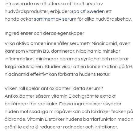
intresserade av att utforska ett brett urval av
hudvårdsprodukter, erbjuder
Spa Of Sweden
ett
handplockat
sortiment av serum
för olika hudvårdsbehov.
Ingredienser och deras egenskaper
Vilka aktiva ämnen innehåller serumet? Niacinamid, även
känt som vitamin B3, dominerar. Niacinamid minskar
inflammation, minimerar porernas synlighet och reglerar
talgproduktionen. Studier visar att en koncentration på 5%
niacinamid effektivt kan förbättra hudens textur.
Vilken roll spelar antioxidanter i detta serum?
Antioxidanter såsom vitamin E och grönt te extrakt
bekämpar fria radikaler. Dessa ingredienser skyddar
huden mot skadliga miljöpåverkan och fördröjer tecken på
åldrande. Vitamin E stärker hudens barriärfunktion medan
grönt te extrakt reducerar rodnader och irritationer.