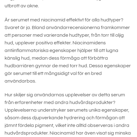
utbrott av akne.
Är serumet med niacinamid effektivt för alla hudtyper?
Svaret är ja. Bland användarrecensionerna framkommer
att personer med varierande hudtyper, från torr till oljig
hud, upplever positiva effekter. Niacinamidens
antiinflammatoriska egenskaper hjälper till att lugna
känslig hud, medan dess förmåga att förbättra
hudbarriären gynnar de med torr hud. Dessa egenskaper
gör serumet till ett mångsidigt val för en bred
användarbas.
Hur skiljer sig användarnas upplevelser av detta serum
från erfarenheter med andra hudvårdsprodukter?
Upplevelserna understryker serumets unika egenskaper,
såsom dess djupverkande hydrering och förmågan att
jämnt fördela pigment, vilket inte alltid observeras i andra
hudvårdsprodukter. Niacinamid har även visat sig minska