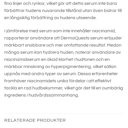
fina linjer och rynkor, vilket gör att detta serum inte bara
förbättrar hudens nuvarande tillstånd utan även bidrar till
en långsiktig förbättring av hudens utseende.
I jämförelse med serum som inte innehåller niacinamid,
rapporterar användare att DermaQuests serum erbjuder
märkbart snabbare och mer omfattande resultat. Medan
många serum kan hydrera huden, noterar användare av
niacinamidserum en ökad klarhet i hudtonen och en
märkbar minskning av hyperpigmentering, vilket sällan
uppnås med andra typer av serum. Dessa erfarenheter
framhäver niacinamidets unika fördelar i att effektivt
tackla en rad hudbekymmer, vilket gör det till en oumbärlig
ingrediens i hudvårdssammanhang.
RELATERADE PRODUKTER