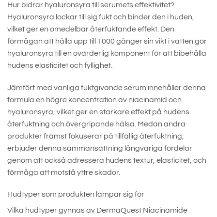
Hur bidrar hyaluronsyra till serumets effektivitet?
Hyaluronsyra lockar till sig fukt och binder den i huden,
vilket ger en omedelbar återfuktande effekt. Den
förmågan att hålla upp till 1000 gånger sin vikt i vatten gör
hyaluronsyra till en ovärderlig komponent för att bibehålla
hudens elasticitet och fyllighet.
Jämfört med vanliga fuktgivande serum innehåller denna
formula en högre koncentration av niacinamid och
hyaluronsyra, vilket ger en starkare effekt på hudens
återfuktning och övergripande hälsa. Medan andra
produkter främst fokuserar på tillfällig återfuktning,
erbjuder denna sammansättning långvariga fördelar
genom att också adressera hudens textur, elasticitet, och
förmåga att motstå yttre skador.
Hudtyper som produkten lämpar sig för
Vilka hudtyper gynnas av DermaQuest Niacinamide