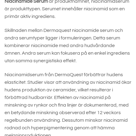
Niacinamide Serum
är produktnamnet, niacinamidserum
är produkttypen. Serumet innehåller niacinamid som en
primär aktiv ingrediens.
Skillnaden mellan Dermaquest niacinamide serum och
andra serumtyper ligger i formuleringen. Detta serum
kombinerar niacinamide med andra hudvårdande
ämnen. Andra serum kan fokusera på en enkel ingrediens
utan samma synergistiska effekt.
Niacinamidserum från DermaQuest förbättrar hudens
elasticitet. Studier visar att användning av niacinamid ökar
hudens produktion av ceramider, vilket resulterar i
förbättrad hudbarriär. Effekten av niacinamid på
minskning av rynkor och fina linjer är dokumenterad, med
en betydande minskning observerad efter 12 veckors
regelbunden användning. Dessutom minskar niacinamid
rodnad och hyperpigmentering genom att hämma
melaninproduktionen.