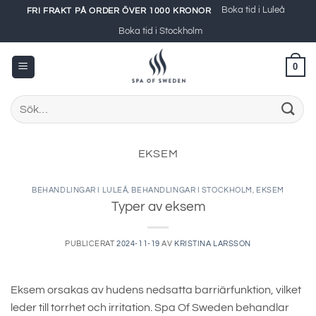
Skip
Boka tid i Luleå
FRI FRAKT PÅ ORDER ÖVER 1000 KRONOR
to
Boka tid i Stockholm
content
0
Sök
efter:
EKSEM
BEHANDLINGAR I LULEÅ
,
BEHANDLINGAR I STOCKHOLM
,
EKSEM
Typer av eksem
PUBLICERAT
2024-11-19
AV
KRISTINA LARSSON
Eksem orsakas av hudens nedsatta barriärfunktion, vilket
leder till torrhet och irritation. Spa Of Sweden behandlar