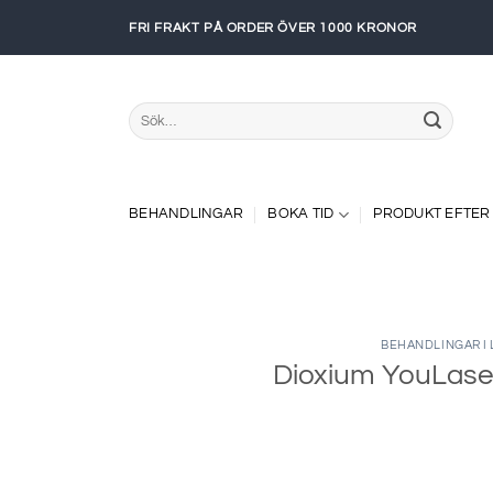
Skip
FRI FRAKT PÅ ORDER ÖVER 1000 KRONOR
to
content
Sök
efter:
BEHANDLINGAR
BOKA TID
PRODUKT EFTER
BEHANDLINGAR I
Dioxium YouLaser 