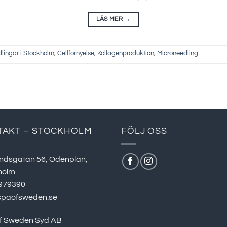
LÄS MER
→
lingar i Stockholm
,
Cellförnyelse
,
Kollagenproduktion
,
Microneedling
TAKT – STOCKHOLM
FÖLJ OSS
ndsgatan 56, Odenplan,
holm
979390
spaofsweden.se
f Sweden Syd AB