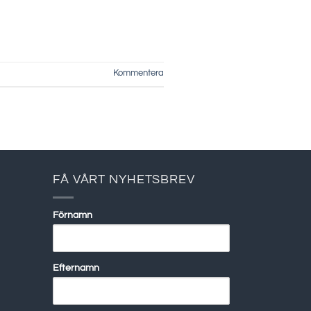
Kommentera
FÅ VÅRT NYHETSBREV
Förnamn
Efternamn