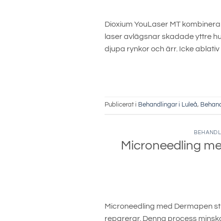
Dioxium YouLaser MT kombinerar a
laser avlägsnar skadade yttre hu
djupa rynkor och ärr. Icke ablativ
Publicerat i
Behandlingar i Luleå
,
Behand
BEHANDLI
Microneedling m
Microneedling med Dermapen st
reparerar. Denna process minska