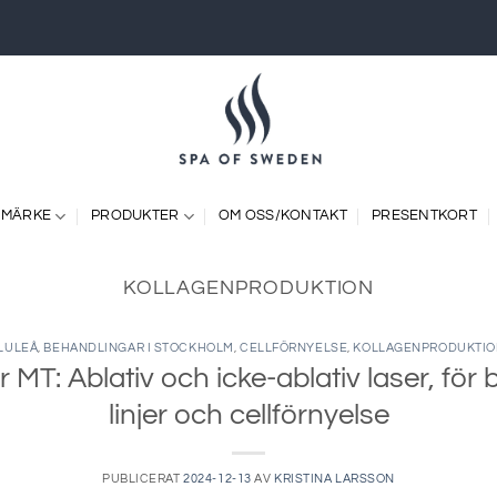
 MÄRKE
PRODUKTER
OM OSS/KONTAKT
PRESENTKORT
KOLLAGENPRODUKTION
 LULEÅ
,
BEHANDLINGAR I STOCKHOLM
,
CELLFÖRNYELSE
,
KOLLAGENPRODUKTIO
MT: Ablativ och icke-ablativ laser, för 
linjer och cellförnyelse
PUBLICERAT
2024-12-13
AV
KRISTINA LARSSON