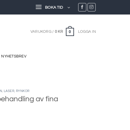
BOKA TID
0
VARUKORG /
0
KR
LOGGA IN
NYHETSBREV
N
,
LASER
,
RYNKOR
behandling av fina