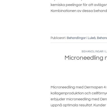
kemiska peelingar för att avlägsn
Kombinationen av dessa behandl
Publicerat i
Behandlingar i Luleå
,
Behand
BEHANDLINGAR I 
Microneedling 
Microneedling med Dermapen 4 s
kollagenproduktion och cellförny
erbjuder microneedling med Derm
uppnå optimala resultat. Kunder u