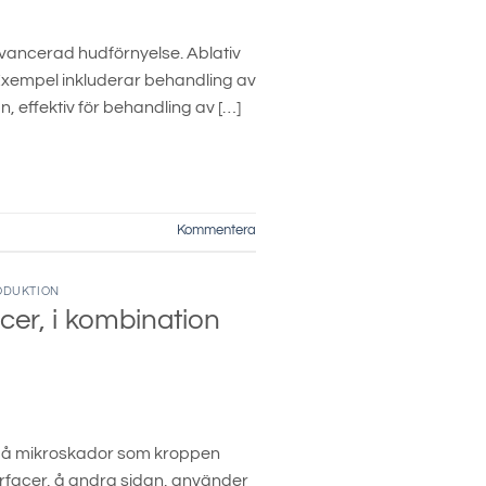
avancerad hudförnyelse. Ablativ
 Exempel inkluderar behandling av
n, effektiv för behandling av […]
Kommentera
ODUKTION
r, i kombination
må mikroskador som kroppen
rfacer, å andra sidan, använder