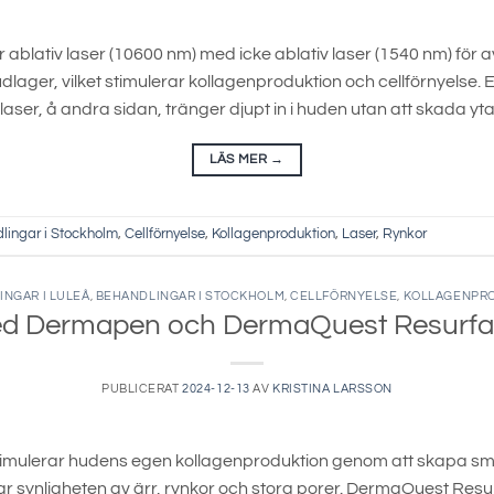
blativ laser (10600 nm) med icke ablativ laser (1540 nm) för 
dlager, vilket stimulerar kollagenproduktion och cellförnyelse.
 laser, å andra sidan, tränger djupt in i huden utan att skada yta
LÄS MER
→
lingar i Stockholm
,
Cellförnyelse
,
Kollagenproduktion
,
Laser
,
Rynkor
NGAR I LULEÅ
,
BEHANDLINGAR I STOCKHOLM
,
CELLFÖRNYELSE
,
KOLLAGENPR
ed Dermapen och DermaQuest Resurface
PUBLICERAT
2024-12-13
AV
KRISTINA LARSSON
imulerar hudens egen kollagenproduktion genom att skapa s
r synligheten av ärr, rynkor och stora porer. DermaQuest Resu