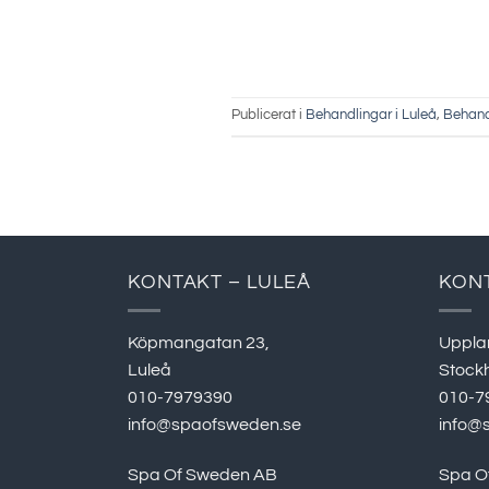
Publicerat i
Behandlingar i Luleå
,
Behand
KONTAKT – LULEÅ
KON
Köpmangatan 23,
Uppla
Luleå
Stock
010-7979390
010-7
info@spaofsweden.se
info@
Spa Of Sweden AB
Spa O