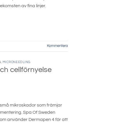
komsten av fina linjer.
Kommentera
N
,
MICRONEEDLING
h cellförnyelse
 små mikroskador som främjar
pigmentering. Spa Of Sweden
som använder Dermapen 4 för att