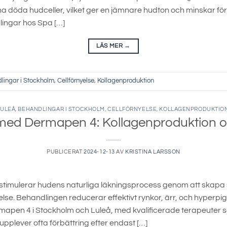
a döda hudceller, vilket ger en jämnare hudton och minskar före
ingar hos Spa […]
LÄS MER
→
lingar i Stockholm
,
Cellförnyelse
,
Kollagenproduktion
LULEÅ
,
BEHANDLINGAR I STOCKHOLM
,
CELLFÖRNYELSE
,
KOLLAGENPRODUKTIO
med Dermapen 4: Kollagenproduktion oc
PUBLICERAT
2024-12-13
AV
KRISTINA LARSSON
timulerar hudens naturliga läkningsprocess genom att skapa
else. Behandlingen reducerar effektivt rynkor, ärr, och hyper
apen 4 i Stockholm och Luleå, med kvalificerade terapeuter 
pplever ofta förbättring efter endast […]