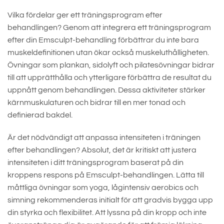
Vilka fördelar ger ett träningsprogram efter
behandlingen? Genom att integrera ett träningsprogram
efter din Emsculpt-behandling förbättrar du inte bara
muskeldefinitionen utan ökar också muskeluthålligheten.
Övningar som plankan, sidolyft och pilatesövningar bidrar
till att upprätthålla och ytterligare förbättra de resultat du
uppnått genom behandlingen. Dessa aktiviteter stärker
kärnmuskulaturen och bidrar till en mer tonad och
definierad bakdel.
Är det nödvändigt att anpassa intensiteten i träningen
efter behandlingen? Absolut, det är kritiskt att justera
intensiteten i ditt träningsprogram baserat på din
kroppens respons på Emsculpt-behandlingen. Lätta till
måttliga övningar som yoga, lågintensiv aerobics och
simning rekommenderas initialt för att gradvis bygga upp
din styrka och flexibilitet. Att lyssna på din kropp och inte