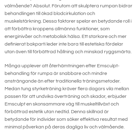
välmående? Absolut. Förutom att skulptera rumpan bidrar
behandlingen till ökad blodcirkulation och
muskelstärkning. Dessa faktorer spelar en betydande roll i
att förbättra kroppens allmänna funktioner, som
energinivåer och metabolisk hälsa. Ett starkare och mer
definierat bakparti leder inte bara till estetiska fördelar
utan även till förbättrad hållning och minskad ryggsmärta.
Många upplever att återhämtningen efter Emsculpt-
behandling för rumpa är snabbare och mindre
ansträngande än efter traditionella träningsmetoder.
Medan tung styrketräning kräver flera dagars vila mellan
passen för att undvika överträning och skador, erbjuder
Emsculpt en skonsammare väg till muskeltillväxt och
förbättrad estetik utan nedtid. Denna skillnad är
betydande för individer som söker effektiva resultat med
minimal påverkan på deras dagliga liv och välmående.