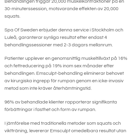
Behandlingen triggar 20,000 muskelkontraktioner på en
30-minuterssession, motsvarande effekten av 20,000
squats.
Spa Of Sweden erbjuder denna service i Stockholm och
Luleå, garanterar synliga resultat efter endast 4
behandlingssessioner med 2-3 dagars mellanrum.
Patienter upplever en genomsnittlig muskeltillväxt på 16%
och fettreducering på 19% inom sex månader efter
behandlingen. Emsculpt-behandling eliminerar behovet
av kirurgiska ingrepp för rumpan genom en icke-invasiv
metod som inte kräver återhämtningstid.
96% av behandlade klienter rapporterar signifikanta
förbättringar i fasthet och form av rumpan.
I jämförelse med traditionella metoder som squats och
viktträning, levererar Emsculpt omedelbara resultat utan