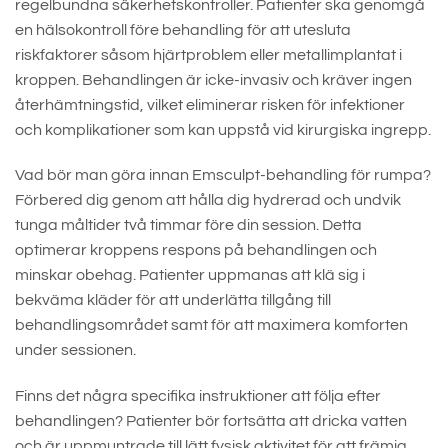
regelbundna säkerhetskontroller. Patienter ska genomgå
en hälsokontroll före behandling för att utesluta
riskfaktorer såsom hjärtproblem eller metallimplantat i
kroppen. Behandlingen är icke-invasiv och kräver ingen
återhämtningstid, vilket eliminerar risken för infektioner
och komplikationer som kan uppstå vid kirurgiska ingrepp.
Vad bör man göra innan Emsculpt-behandling för rumpa?
Förbered dig genom att hålla dig hydrerad och undvik
tunga måltider två timmar före din session. Detta
optimerar kroppens respons på behandlingen och
minskar obehag. Patienter uppmanas att klä sig i
bekväma kläder för att underlätta tillgång till
behandlingsområdet samt för att maximera komforten
under sessionen.
Finns det några specifika instruktioner att följa efter
behandlingen? Patienter bör fortsätta att dricka vatten
och är uppmuntrade till lätt fysisk aktivitet för att främja