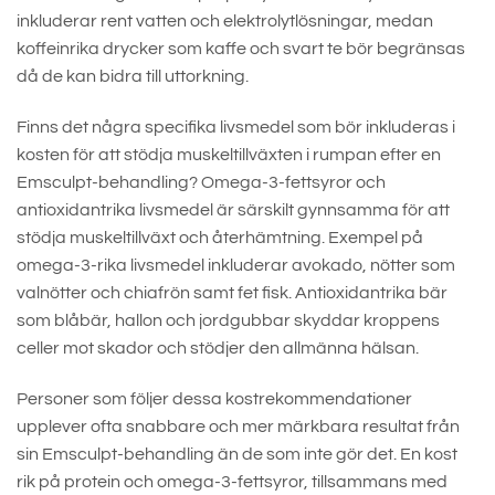
inkluderar rent vatten och elektrolytlösningar, medan
koffeinrika drycker som kaffe och svart te bör begränsas
då de kan bidra till uttorkning.
Finns det några specifika livsmedel som bör inkluderas i
kosten för att stödja muskeltillväxten i rumpan efter en
Emsculpt-behandling? Omega-3-fettsyror och
antioxidantrika livsmedel är särskilt gynnsamma för att
stödja muskeltillväxt och återhämtning. Exempel på
omega-3-rika livsmedel inkluderar avokado, nötter som
valnötter och chiafrön samt fet fisk. Antioxidantrika bär
som blåbär, hallon och jordgubbar skyddar kroppens
celler mot skador och stödjer den allmänna hälsan.
Personer som följer dessa kostrekommendationer
upplever ofta snabbare och mer märkbara resultat från
sin Emsculpt-behandling än de som inte gör det. En kost
rik på protein och omega-3-fettsyror, tillsammans med