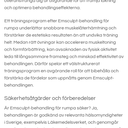
överanstränga dig är avgörande för att främja läkning
och optimera behandlingseffekterna.
Ett träningsprogram efter Emsculpt-behandling för
rumpa underlättar snabbare muskelåterhämtning och
förstärker de estetiska resultaten än att undvika träning
helt. Medan rätt övningar kan accelerera muskeltoning
och formförbättring, kan avsaknaden av fysisk aktivitet
leda till långsammare framsteg och minskad effektivitet av
behandlingen. Därför spelar ett välstrukturerat
träningsprogram en avgörande roll för att bibehålla och
förstärka de fördelar som uppnåtts genom Emsculpt-
behandlingen.
Säkerhetsåtgärder och förberedelser
Är Emsculpt-behandling för rumpa säker? Ja,
behandlingen är godkänd av relevanta hälsomyndigheter
i Sverige, exempelvis Läkemedelsverket, och genomgår