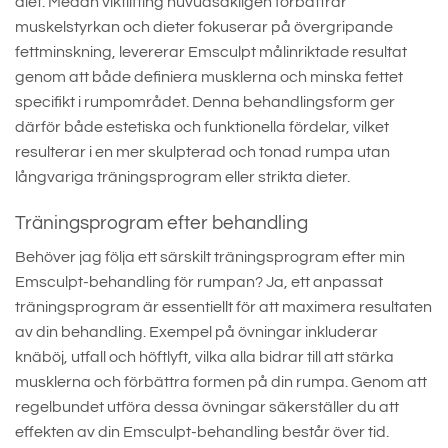
diet. Medan viktlifting huvudsakligen förbättrar
muskelstyrkan och dieter fokuserar på övergripande
fettminskning, levererar Emsculpt målinriktade resultat
genom att både definiera musklerna och minska fettet
specifikt i rumpområdet. Denna behandlingsform ger
därför både estetiska och funktionella fördelar, vilket
resulterar i en mer skulpterad och tonad rumpa utan
långvariga träningsprogram eller strikta dieter.
Träningsprogram efter behandling
Behöver jag följa ett särskilt träningsprogram efter min
Emsculpt-behandling för rumpan? Ja, ett anpassat
träningsprogram är essentiellt för att maximera resultaten
av din behandling. Exempel på övningar inkluderar
knäböj, utfall och höftlyft, vilka alla bidrar till att stärka
musklerna och förbättra formen på din rumpa. Genom att
regelbundet utföra dessa övningar säkerställer du att
effekten av din Emsculpt-behandling består över tid.