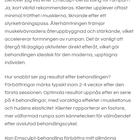
Behöver jag vila efter Emsculpt-behandling för rumpan?
Ja, kort vilotid rekommenderas. Klienter upplever oftast
minimal trötthet i musklerna, liknande efter ett
styrketräningspass. Återhämtningen främjar
muskelvävnadens återuppbyggnad och stärkande, vilket
accelererar formningen av rumpan. Det är vanligt att
återgå till dagliga aktiviteter direkt efteråt, vilket gör
behandlingen idealisk för den moderna, upptagna
individen.
Hur snabbt ser jag resultat efter behandlingen?
Förbättringar märks typiskt inom 2-4 veckor efter den
första sessionen. Optimala resultat uppnås efter en serie
på 4 behandlingar, med varaktiga effekter i muskeltonus
och hudens elasticitet. Klienter rapporterar en fastare,
mer välformad rumpa som kännetecken för välmåendet
efter avslutad behandlingscykel.
Kan Emsculpt-behandling förbättra mitt allmänna