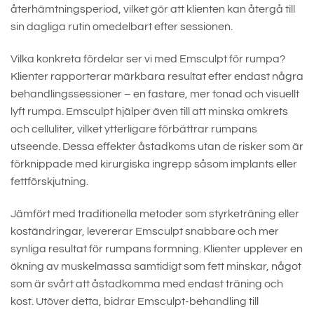
återhämtningsperiod, vilket gör att klienten kan återgå till
sin dagliga rutin omedelbart efter sessionen.
Vilka konkreta fördelar ser vi med Emsculpt för rumpa?
Klienter rapporterar märkbara resultat efter endast några
behandlingssessioner – en fastare, mer tonad och visuellt
lyft rumpa. Emsculpt hjälper även till att minska omkrets
och celluliter, vilket ytterligare förbättrar rumpans
utseende. Dessa effekter åstadkoms utan de risker som är
förknippade med kirurgiska ingrepp såsom implants eller
fettförskjutning.
Jämfört med traditionella metoder som styrketräning eller
koständringar, levererar Emsculpt snabbare och mer
synliga resultat för rumpans formning. Klienter upplever en
ökning av muskelmassa samtidigt som fett minskar, något
som är svårt att åstadkomma med endast träning och
kost. Utöver detta, bidrar Emsculpt-behandling till