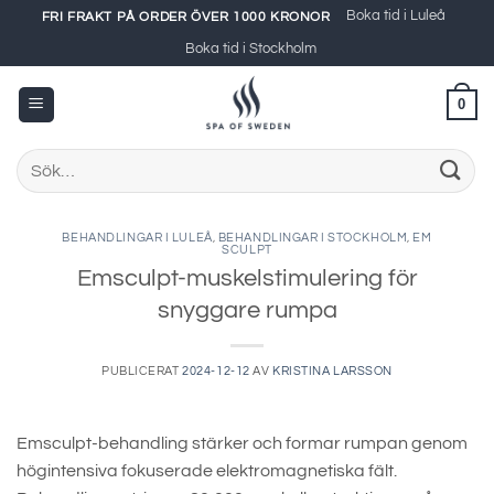
Skip
Boka tid i Luleå
FRI FRAKT PÅ ORDER ÖVER 1000 KRONOR
to
Boka tid i Stockholm
content
0
Sök
efter:
BEHANDLINGAR I LULEÅ
,
BEHANDLINGAR I STOCKHOLM
,
EM
SCULPT
Emsculpt-muskelstimulering för
snyggare rumpa
PUBLICERAT
2024-12-12
AV
KRISTINA LARSSON
Emsculpt-behandling stärker och formar rumpan genom
högintensiva fokuserade elektromagnetiska fält.