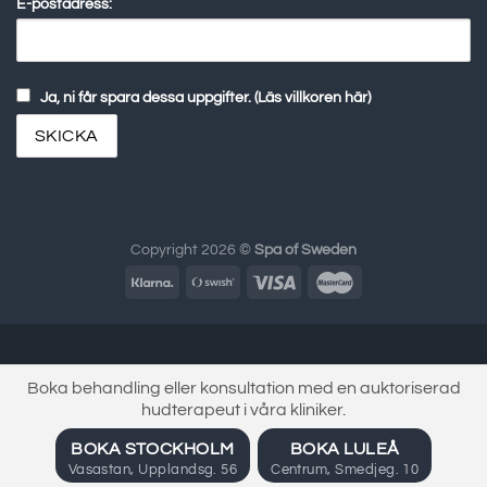
E-postadress:
Ja, ni får spara dessa uppgifter. (Läs villkoren här)
Copyright 2026 ©
Spa of Sweden
Boka behandling eller konsultation med en auktoriserad
hudterapeut i våra kliniker.
BOKA STOCKHOLM
BOKA LULEÅ
Vasastan, Upplandsg. 56
Centrum, Smedjeg. 10