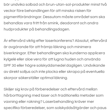
bör undvika solbad och brun-utan-sol-produkter minst två
veckor före behandlingen för att minska risken för
pigmentförändringar. Dessutom måste området som ska
behandlas vara fritt från smink, deodorant och andra
hudprodukter på behandlingsdagen.
Är eftervård viktig efter laserkonferens? Absolut, eftervård
är avgörande för att främja läkning och minimera
biverkningar. Efter behandlingen ska kunderna applicera
kylgelé eller aloe vera för att lugna huden och använda
SPF 30 eller högre solskyddsmedel dagligen. Undvikande
av direkt solljus och inte plocka eller skrapa på eventuella
skorpor säkerställer optimal läkning.
Skiljer sig krav på förberedelser och eftervård mellan
hårborttagning med laser och traditionella metoder som
vaxning eller rakning? Laserbehandling kräver mer
specifika förberedelser, som solskyddsåtgärder och paus