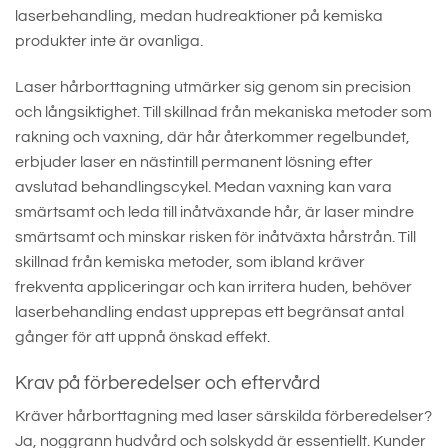
laserbehandling, medan hudreaktioner på kemiska
produkter inte är ovanliga.
Laser hårborttagning utmärker sig genom sin precision
och långsiktighet. Till skillnad från mekaniska metoder som
rakning och vaxning, där hår återkommer regelbundet,
erbjuder laser en nästintill permanent lösning efter
avslutad behandlingscykel. Medan vaxning kan vara
smärtsamt och leda till inåtväxande hår, är laser mindre
smärtsamt och minskar risken för inåtväxta hårstrån. Till
skillnad från kemiska metoder, som ibland kräver
frekventa appliceringar och kan irritera huden, behöver
laserbehandling endast upprepas ett begränsat antal
gånger för att uppnå önskad effekt.
Krav på förberedelser och eftervård
Kräver hårborttagning med laser särskilda förberedelser?
Ja, noggrann hudvård och solskydd är essentiellt. Kunder