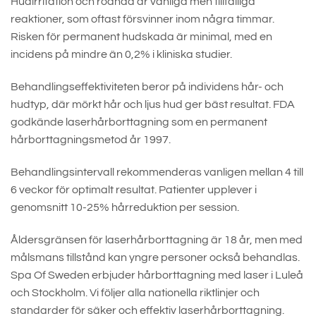
Hudirritation och rodnad är vanliga men tillfälliga
reaktioner, som oftast försvinner inom några timmar.
Risken för permanent hudskada är minimal, med en
incidens på mindre än 0,2% i kliniska studier.
Behandlingseffektiviteten beror på individens hår- och
hudtyp, där mörkt hår och ljus hud ger bäst resultat. FDA
godkände laserhårborttagning som en permanent
hårborttagningsmetod år 1997.
Behandlingsintervall rekommenderas vanligen mellan 4 till
6 veckor för optimalt resultat. Patienter upplever i
genomsnitt 10-25% hårreduktion per session.
Åldersgränsen för laserhårborttagning är 18 år, men med
målsmans tillstånd kan yngre personer också behandlas.
Spa Of Sweden erbjuder hårborttagning med laser i Luleå
och Stockholm. Vi följer alla nationella riktlinjer och
standarder för säker och effektiv laserhårborttagning.