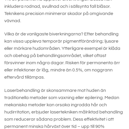
inkludera rodnad, svullnad och i sällsynta fall blåsor.
Teknikens precision minimerar skador på omgivande
vävnad.
Vilka är de vanligaste biverkningarna? Efter behandling
kan vissa uppleva temporär pigmentförändring; ljusare
eller mörkare hudområden. Ytterligare exempel är klåda
och obehag på behandlingsområdet, vilket oftast
försvinner inom några dagar. Risken för permanenta ärr
eller infektioner är låg, mindre än 0.5%, om noggrann
eftervård tillämpas.
Laserbehandling är skonsammare mot huden än
traditionella metoder som vaxning eller epilering. Medan
mekaniska metoder kan orsaka ingrodda hår och
hudirritation, erbjuder lasertekniken målriktad behandling
som reducerar sådana problem. Dess effektivitet i att
permanent minska hårväxt över tid – upp till 90%