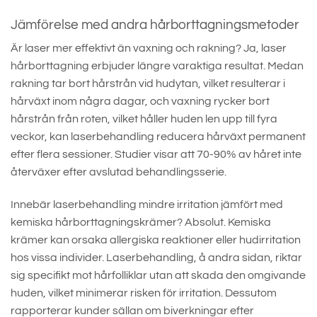
Jämförelse med andra hårborttagningsmetoder
Är laser mer effektivt än vaxning och rakning? Ja, laser
hårborttagning erbjuder längre varaktiga resultat. Medan
rakning tar bort hårstrån vid hudytan, vilket resulterar i
hårväxt inom några dagar, och vaxning rycker bort
hårstrån från roten, vilket håller huden len upp till fyra
veckor, kan laserbehandling reducera hårväxt permanent
efter flera sessioner. Studier visar att 70-90% av håret inte
återväxer efter avslutad behandlingsserie.
Innebär laserbehandling mindre irritation jämfört med
kemiska hårborttagningskrämer? Absolut. Kemiska
krämer kan orsaka allergiska reaktioner eller hudirritation
hos vissa individer. Laserbehandling, å andra sidan, riktar
sig specifikt mot hårfolliklar utan att skada den omgivande
huden, vilket minimerar risken för irritation. Dessutom
rapporterar kunder sällan om biverkningar efter