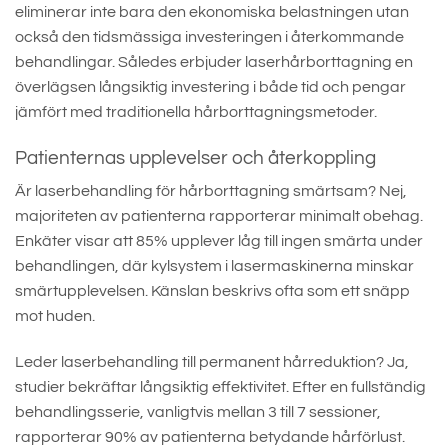
eliminerar inte bara den ekonomiska belastningen utan
också den tidsmässiga investeringen i återkommande
behandlingar. Således erbjuder laserhårborttagning en
överlägsen långsiktig investering i både tid och pengar
jämfört med traditionella hårborttagningsmetoder.
Patienternas upplevelser och återkoppling
Är laserbehandling för hårborttagning smärtsam? Nej,
majoriteten av patienterna rapporterar minimalt obehag.
Enkäter visar att 85% upplever låg till ingen smärta under
behandlingen, där kylsystem i lasermaskinerna minskar
smärtupplevelsen. Känslan beskrivs ofta som ett snäpp
mot huden.
Leder laserbehandling till permanent hårreduktion? Ja,
studier bekräftar långsiktig effektivitet. Efter en fullständig
behandlingsserie, vanligtvis mellan 3 till 7 sessioner,
rapporterar 90% av patienterna betydande hårförlust.