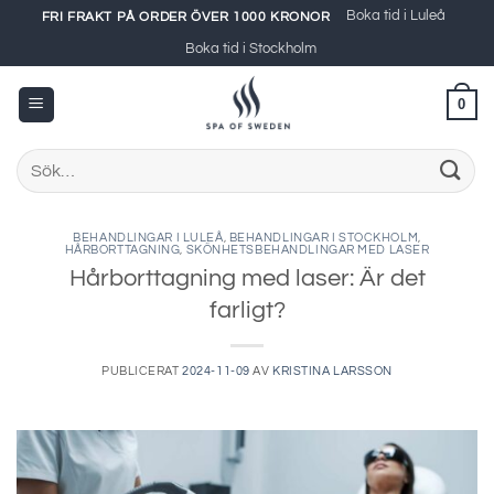
Skip
Boka tid i Luleå
FRI FRAKT PÅ ORDER ÖVER 1000 KRONOR
to
Boka tid i Stockholm
content
0
Sök
efter:
BEHANDLINGAR I LULEÅ
,
BEHANDLINGAR I STOCKHOLM
,
HÅRBORTTAGNING
,
SKÖNHETSBEHANDLINGAR MED LASER
Hårborttagning med laser: Är det
farligt?
PUBLICERAT
2024-11-09
AV
KRISTINA LARSSON