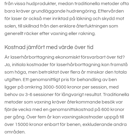
från vissa hudprodukter, medan traditionella metoder ofta
bara kräver grundläggande hudrengöring. Eftervården
för laser är också mer inriktad på läkning och skydd mot
solen, till skillnad från den enklare återfuktningen som
generellt räcker efter vaxning eller rakning.
Kostnad jämfört med värde över tid
Är laserhårborttagning ekonomiskt försvarbart över tid?
Ja, initiala kostnader för laserhårborttagning kan framstå
som höga, men betraktat över flera år minskar den totala
utgiften. Ett genomsnittligt pris för behandling av ben
ligger på omkring 3000-5000 kronor per session, med
behov av 3-6 sessioner för långvarigt resultat. Traditionella
metoder som vaxning kräver återkommande besök var
fjärde vecka med en genomsnittskostnad på 600 kronor
per gång. Över fem år kan vaxningskostnader uppgå till
över 15000 kronor enbart för benen, exkluderande andra
områden.