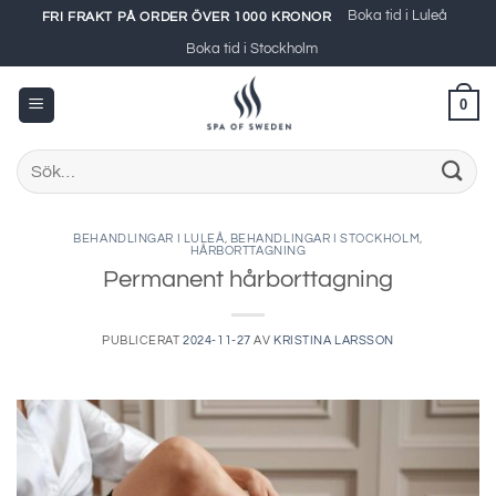
Skip
Boka tid i Luleå
FRI FRAKT PÅ ORDER ÖVER 1000 KRONOR
to
Boka tid i Stockholm
content
0
Sök
efter:
BEHANDLINGAR I LULEÅ
,
BEHANDLINGAR I STOCKHOLM
,
HÅRBORTTAGNING
Permanent hårborttagning
PUBLICERAT
2024-11-27
AV
KRISTINA LARSSON