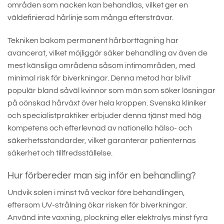
områden som nacken kan behandlas, vilket ger en
väldefinierad hårlinje som många eftersträvar.
Tekniken bakom permanent hårborttagning har
avancerat, vilket möjliggör säker behandling av även de
mest känsliga områdena såsom intimområden, med
minimal risk för biverkningar. Denna metod har blivit
populär bland såväl kvinnor som män som söker lösningar
på oönskad hårväxt över hela kroppen. Svenska kliniker
och specialistpraktiker erbjuder denna tjänst med hög
kompetens och efterlevnad av nationella hälso- och
säkerhetsstandarder, vilket garanterar patienternas
säkerhet och tillfredsställelse.
Hur förbereder man sig inför en behandling?
Undvik solen i minst två veckor före behandlingen,
eftersom UV-strålning ökar risken för biverkningar.
Använd inte vaxning, plockning eller elektrolys minst fyra