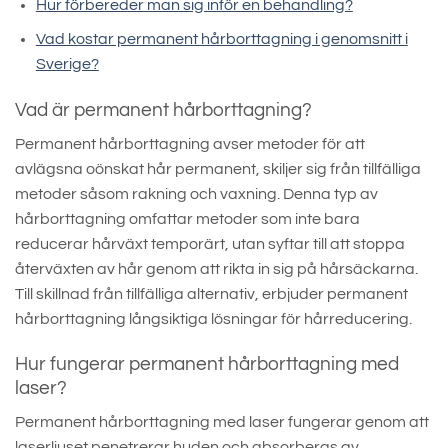
Hur förbereder man sig inför en behandling?
Vad kostar permanent hårborttagning i genomsnitt i
Sverige?
Vad är permanent hårborttagning?
Permanent hårborttagning avser metoder för att
avlägsna oönskat hår permanent, skiljer sig från tillfälliga
metoder såsom rakning och vaxning. Denna typ av
hårborttagning omfattar metoder som inte bara
reducerar hårväxt temporärt, utan syftar till att stoppa
återväxten av hår genom att rikta in sig på hårsäckarna.
Till skillnad från tillfälliga alternativ, erbjuder permanent
hårborttagning långsiktiga lösningar för hårreducering.
Hur fungerar permanent hårborttagning med
laser?
Permanent hårborttagning med laser fungerar genom att
laserljuset penetrerar huden och absorberas av