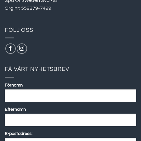
Spa Of Sweden Syd AB
Org.nr: 559279-7499
FÖLJ OSS
FÅ VÅRT NYHETSBREV
Förnamn
Efternamn
E-postadress: