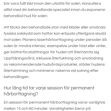
bör vara fullt läkt innan den utsätts för solen. Konsultera
alltid med din behandlande specialist innan du exponerar
behandlad hud för solen.
Att täcka den behandlade ytan med kläder eller använda
fysiska solskydd som hattar kan erbjuda ytterligare skydd
mot solen. Planera laserhårborttagning under perioder då
solen är mindre intensiv, exempelvis under höst eller vinter,
ger bättre förutsättningar för huden att återhämta sig.
Uppföljningsvård, inklusive återfuktning och användning
av rekommenderade hudvårdsprodukter, stöder hudens
återhämtning och minimerar riskerna vid solning efter
behandlingen.
Hur lång tid tar varje session för permanent
hårborttagning?
En session för permanent hårborttagning varar vanligtvis
mellan 15 och 60 minuter. Varaktigheten beror på