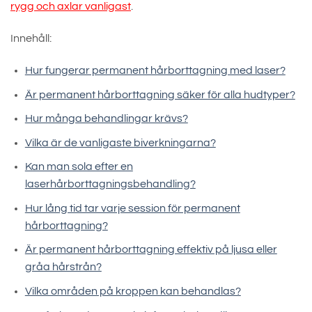
rygg och axlar vanligast
.
Innehåll:
Hur fungerar permanent hårborttagning med laser?
Är permanent hårborttagning säker för alla hudtyper?
Hur många behandlingar krävs?
Vilka är de vanligaste biverkningarna?
Kan man sola efter en
laserhårborttagningsbehandling?
Hur lång tid tar varje session för permanent
hårborttagning?
Är permanent hårborttagning effektiv på ljusa eller
gråa hårstrån?
Vilka områden på kroppen kan behandlas?