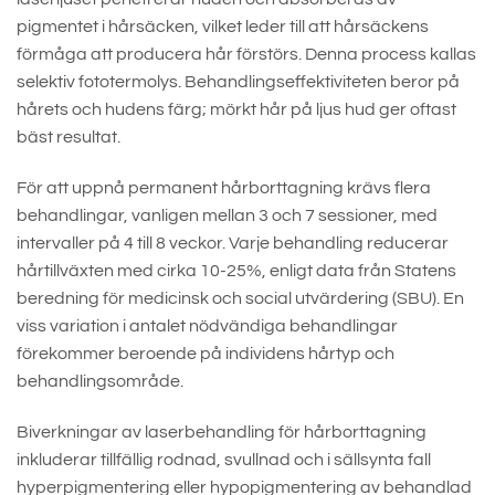
pigmentet i hårsäcken, vilket leder till att hårsäckens
förmåga att producera hår förstörs. Denna process kallas
selektiv fototermolys. Behandlingseffektiviteten beror på
hårets och hudens färg; mörkt hår på ljus hud ger oftast
bäst resultat.
För att uppnå permanent hårborttagning krävs flera
behandlingar, vanligen mellan 3 och 7 sessioner, med
intervaller på 4 till 8 veckor. Varje behandling reducerar
hårtillväxten med cirka 10-25%, enligt data från Statens
beredning för medicinsk och social utvärdering (SBU). En
viss variation i antalet nödvändiga behandlingar
förekommer beroende på individens hårtyp och
behandlingsområde.
Biverkningar av laserbehandling för hårborttagning
inkluderar tillfällig rodnad, svullnad och i sällsynta fall
hyperpigmentering eller hypopigmentering av behandlad