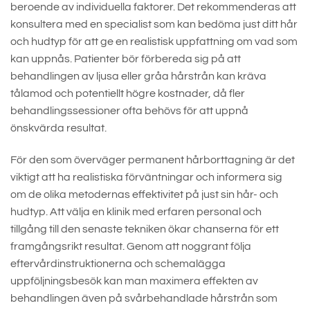
beroende av individuella faktorer. Det rekommenderas att
konsultera med en specialist som kan bedöma just ditt hår
och hudtyp för att ge en realistisk uppfattning om vad som
kan uppnås. Patienter bör förbereda sig på att
behandlingen av ljusa eller gråa hårstrån kan kräva
tålamod och potentiellt högre kostnader, då fler
behandlingssessioner ofta behövs för att uppnå
önskvärda resultat.
För den som överväger permanent hårborttagning är det
viktigt att ha realistiska förväntningar och informera sig
om de olika metodernas effektivitet på just sin hår- och
hudtyp. Att välja en klinik med erfaren personal och
tillgång till den senaste tekniken ökar chanserna för ett
framgångsrikt resultat. Genom att noggrant följa
eftervårdinstruktionerna och schemalägga
uppföljningsbesök kan man maximera effekten av
behandlingen även på svårbehandlade hårstrån som