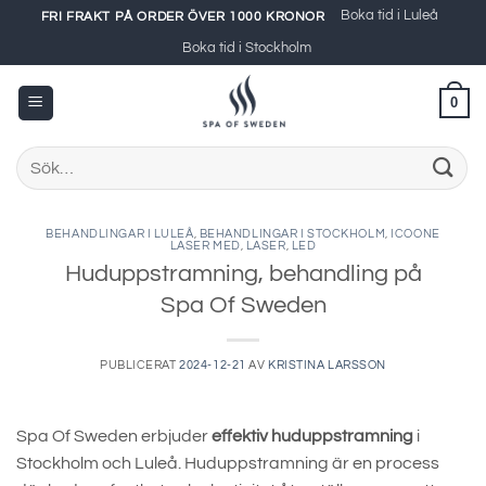
Skip
Boka tid i Luleå
FRI FRAKT PÅ ORDER ÖVER 1000 KRONOR
to
Boka tid i Stockholm
content
0
Sök
efter:
BEHANDLINGAR I LULEÅ
,
BEHANDLINGAR I STOCKHOLM
,
ICOONE
LASER MED
,
LASER
,
LED
Huduppstramning, behandling på
Spa Of Sweden
PUBLICERAT
2024-12-21
AV
KRISTINA LARSSON
Spa Of Sweden erbjuder
effektiv huduppstramning
i
Stockholm och Luleå. Huduppstramning är en process