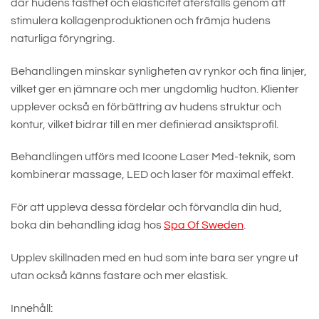
där hudens fasthet och elasticitet återställs genom att
stimulera kollagenproduktionen och främja hudens
naturliga föryngring.
Behandlingen minskar synligheten av rynkor och fina linjer,
vilket ger en jämnare och mer ungdomlig hudton. Klienter
upplever också en förbättring av hudens struktur och
kontur, vilket bidrar till en mer definierad ansiktsprofil.
Behandlingen utförs med Icoone Laser Med-teknik, som
kombinerar massage, LED och laser för maximal effekt.
För att uppleva dessa fördelar och förvandla din hud,
boka din behandling idag hos
Spa Of Sweden
.
Upplev skillnaden med en hud som inte bara ser yngre ut
utan också känns fastare och mer elastisk.
Innehåll: