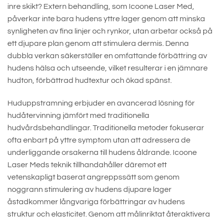
inre skikt? Extern behandling, som Icoone Laser Med,
påverkar inte bara hudens yttre lager genom att minska
synligheten av fina linjer och rynkor, utan arbetar också på
ett djupare plan genom att stimulera dermis. Denna
dubbla verkan säkerställer en omfattande förbättring av
hudens hälsa och utseende, vilket resulterar i en jämnare
hudton, förbättrad hudtextur och ökad spänst.
Huduppstramning erbjuder en avancerad lösning för
hudåtervinning jämfört med traditionella
hudvårdsbehandlingar. Traditionella metoder fokuserar
ofta enbart på yttre symptom utan att adressera de
underliggande orsakerna till hudens åldrande. Icoone
Laser Meds teknik tillhandahåller däremot ett
vetenskapligt baserat angreppssätt som genom
noggrann stimulering av hudens djupare lager
åstadkommer långvariga förbättringar av hudens
struktur och elasticitet. Genom att målinriktat återaktivera