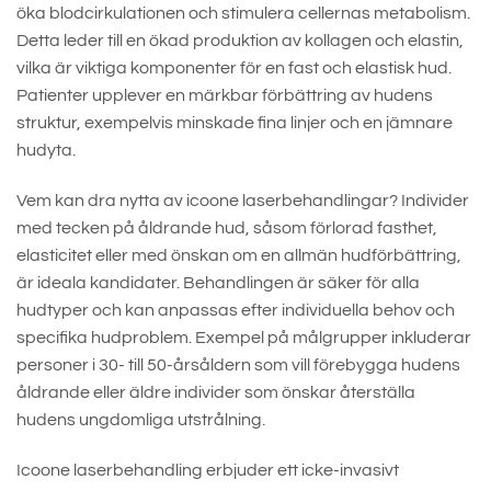
öka blodcirkulationen och stimulera cellernas metabolism.
Detta leder till en ökad produktion av kollagen och elastin,
vilka är viktiga komponenter för en fast och elastisk hud.
Patienter upplever en märkbar förbättring av hudens
struktur, exempelvis minskade fina linjer och en jämnare
hudyta.
Vem kan dra nytta av icoone laserbehandlingar? Individer
med tecken på åldrande hud, såsom förlorad fasthet,
elasticitet eller med önskan om en allmän hudförbättring,
är ideala kandidater. Behandlingen är säker för alla
hudtyper och kan anpassas efter individuella behov och
specifika hudproblem. Exempel på målgrupper inkluderar
personer i 30- till 50-årsåldern som vill förebygga hudens
åldrande eller äldre individer som önskar återställa
hudens ungdomliga utstrålning.
Icoone laserbehandling erbjuder ett icke-invasivt