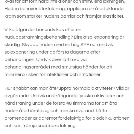
kväll för att förhindra infektioner och stimulera läkningen.
Huden behöver återfuktning; applicera en återfuktande
kräm som stärker hudens barriär och främjar elasticitet.
Vilka åtgärder bör undvikas efter en
huduppstramningsbehandling? Direkt sol exponering är
skadlig. Skydda huden med en hög SPF och undvik
solexponering under de första dagarna efter
behandlingen. Undvik även att röra vid
behandlingsområdet med smutsiga händer för att
minimera risken för infektioner och irritationer.
Hur snabbt kan man återuppta normala aktiviteter? Vila är
avgörande. Undvik ansträngande fysiska aktiviteter och
hård träning under de första 48 timmarna för att låta
huden återhämta sig och minska svullnad. Lätta
promenader är däremot fördelaktiga för blodcirkulationen
och kan främja snabbare läkning.