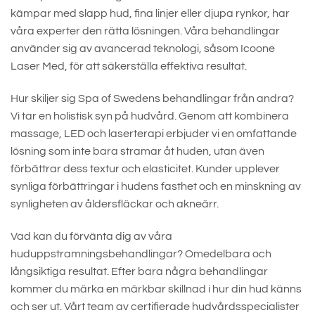
kämpar med slapp hud, fina linjer eller djupa rynkor, har
våra experter den rätta lösningen. Våra behandlingar
använder sig av avancerad teknologi, såsom Icoone
Laser Med, för att säkerställa effektiva resultat.
Hur skiljer sig Spa of Swedens behandlingar från andra?
Vi tar en holistisk syn på hudvård. Genom att kombinera
massage, LED och laserterapi erbjuder vi en omfattande
lösning som inte bara stramar åt huden, utan även
förbättrar dess textur och elasticitet. Kunder upplever
synliga förbättringar i hudens fasthet och en minskning av
synligheten av åldersfläckar och akneärr.
Vad kan du förvänta dig av våra
huduppstramningsbehandlingar? Omedelbara och
långsiktiga resultat. Efter bara några behandlingar
kommer du märka en märkbar skillnad i hur din hud känns
och ser ut. Vårt team av certifierade hudvårdsspecialister