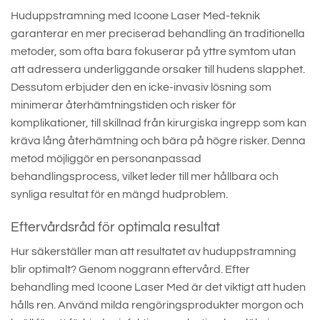
Huduppstramning med Icoone Laser Med-teknik
garanterar en mer preciserad behandling än traditionella
metoder, som ofta bara fokuserar på yttre symtom utan
att adressera underliggande orsaker till hudens slapphet.
Dessutom erbjuder den en icke-invasiv lösning som
minimerar återhämtningstiden och risker för
komplikationer, till skillnad från kirurgiska ingrepp som kan
kräva lång återhämtning och bära på högre risker. Denna
metod möjliggör en personanpassad
behandlingsprocess, vilket leder till mer hållbara och
synliga resultat för en mängd hudproblem.
Eftervårdsråd för optimala resultat
Hur säkerställer man att resultatet av huduppstramning
blir optimalt? Genom noggrann eftervård. Efter
behandling med Icoone Laser Med är det viktigt att huden
hålls ren. Använd milda rengöringsprodukter morgon och