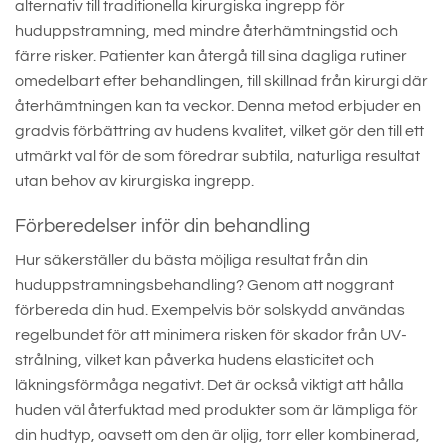
alternativ till traditionella kirurgiska ingrepp för
huduppstramning, med mindre återhämtningstid och
färre risker. Patienter kan återgå till sina dagliga rutiner
omedelbart efter behandlingen, till skillnad från kirurgi där
återhämtningen kan ta veckor. Denna metod erbjuder en
gradvis förbättring av hudens kvalitet, vilket gör den till ett
utmärkt val för de som föredrar subtila, naturliga resultat
utan behov av kirurgiska ingrepp.
Förberedelser inför din behandling
Hur säkerställer du bästa möjliga resultat från din
huduppstramningsbehandling? Genom att noggrant
förbereda din hud. Exempelvis bör solskydd användas
regelbundet för att minimera risken för skador från UV-
strålning, vilket kan påverka hudens elasticitet och
läkningsförmåga negativt. Det är också viktigt att hålla
huden väl återfuktad med produkter som är lämpliga för
din hudtyp, oavsett om den är oljig, torr eller kombinerad,