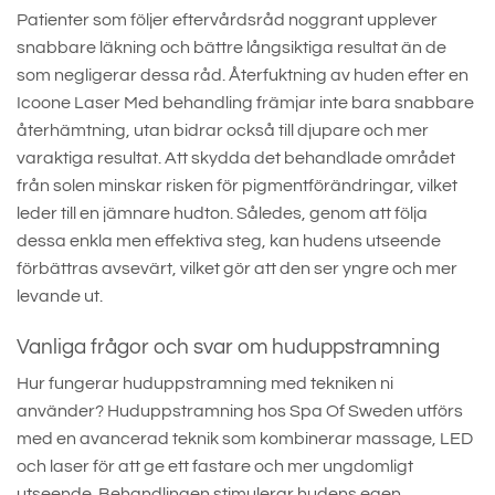
Patienter som följer eftervårdsråd noggrant upplever
snabbare läkning och bättre långsiktiga resultat än de
som negligerar dessa råd. Återfuktning av huden efter en
Icoone Laser Med behandling främjar inte bara snabbare
återhämtning, utan bidrar också till djupare och mer
varaktiga resultat. Att skydda det behandlade området
från solen minskar risken för pigmentförändringar, vilket
leder till en jämnare hudton. Således, genom att följa
dessa enkla men effektiva steg, kan hudens utseende
förbättras avsevärt, vilket gör att den ser yngre och mer
levande ut.
Vanliga frågor och svar om huduppstramning
Hur fungerar huduppstramning med tekniken ni
använder? Huduppstramning hos Spa Of Sweden utförs
med en avancerad teknik som kombinerar massage, LED
och laser för att ge ett fastare och mer ungdomligt
utseende. Behandlingen stimulerar hudens egen