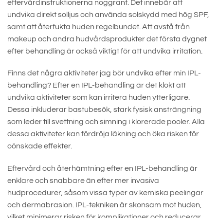
eftervårdinstruktionerna noggrant. Det innebär att
undvika direkt solljus och använda solskydd med hög SPF,
samt att återfukta huden regelbundet. Att avstå från
makeup och andra hudvårdsprodukter det första dygnet
efter behandling är också viktigt för att undvika irritation.
Finns det några aktiviteter jag bör undvika efter min IPL-
behandling? Efter en IPL-behandling är det klokt att
undvika aktiviteter som kan irritera huden ytterligare.
Dessa inkluderar bastubesök, stark fysisk ansträngning
som leder till svettning och simning i klorerade pooler. Alla
dessa aktiviteter kan fördröja läkning och öka risken för
oönskade effekter.
Eftervård och återhämtning efter en IPL-behandling är
enklare och snabbare än efter mer invasiva
hudprocedurer, såsom vissa typer av kemiska peelingar
och dermabrasion. IPL-tekniken är skonsam mot huden,
vilket minimerar risken för komplikationer och reducerar