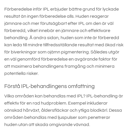
Förberedelse inför IPL erbjuder bättre grund för lyckade
resultat än ingen förberedelse alls. Huden reagerar
jämnare och mer förutsägbart efter IPL om den är väl
förberedd, vilket innebär en jämnare och effektivare
behandling. Å andra sidan, huden som inte är förberedd
kan leda till mindre tillfredsställande resultat med ökad risk
för biverkningar som ojämn pigmentering. Således utgör
en väl genomförd förberedelse en avgörande faktor för
att maximera behandlingens framgång och minimera
potentiella risker.
Förstå IPL-behandlingens omfattning
Vilka områden kan behandlas med IPL? IPL-behandling är
effektiv för en rad hudproblem. Exempel inkluderar
oönskad hårväxt, åldersfläckar och ytliga blodkärl. Dessa
områden behandlas med ljuspulser som penetrerar
huden utan att skada omgivande vävnad.