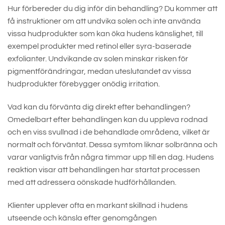
Hur förbereder du dig inför din behandling? Du kommer att
få instruktioner om att undvika solen och inte använda
vissa hudprodukter som kan öka hudens känslighet, till
exempel produkter med retinol eller syra-baserade
exfolianter. Undvikande av solen minskar risken för
pigmentförändringar, medan uteslutandet av vissa
hudprodukter förebygger onödig irritation.
Vad kan du förvänta dig direkt efter behandlingen?
Omedelbart efter behandlingen kan du uppleva rodnad
och en viss svullnad i de behandlade områdena, vilket är
normalt och förväntat. Dessa symtom liknar solbränna och
varar vanligtvis från några timmar upp till en dag. Hudens
reaktion visar att behandlingen har startat processen
med att adressera oönskade hudförhållanden.
Klienter upplever ofta en markant skillnad i hudens
utseende och känsla efter genomgången