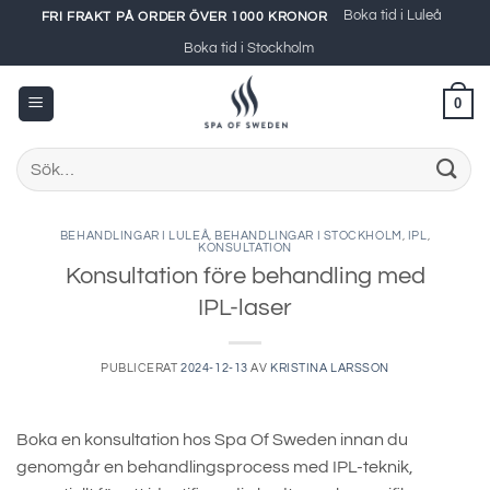
Skip
Boka tid i Luleå
FRI FRAKT PÅ ORDER ÖVER 1000 KRONOR
to
Boka tid i Stockholm
content
0
Sök
efter:
BEHANDLINGAR I LULEÅ
,
BEHANDLINGAR I STOCKHOLM
,
IPL
,
KONSULTATION
Konsultation före behandling med
IPL-laser
PUBLICERAT
2024-12-13
AV
KRISTINA LARSSON
Boka en konsultation hos Spa Of Sweden innan du
genomgår en behandlingsprocess med IPL-teknik,