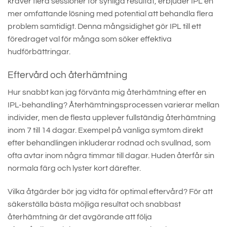
kräver flera sessioner för synliga resultat, erbjuder IPL en
mer omfattande lösning med potential att behandla flera
problem samtidigt. Denna mångsidighet gör IPL till ett
föredraget val för många som söker effektiva
hudförbättringar.
Eftervård och återhämtning
Hur snabbt kan jag förvänta mig återhämtning efter en
IPL-behandling? Återhämtningsprocessen varierar mellan
individer, men de flesta upplever fullständig återhämtning
inom 7 till 14 dagar. Exempel på vanliga symtom direkt
efter behandlingen inkluderar rodnad och svullnad, som
ofta avtar inom några timmar till dagar. Huden återfår sin
normala färg och lyster kort därefter.
Vilka åtgärder bör jag vidta för optimal eftervård? För att
säkerställa bästa möjliga resultat och snabbast
återhämtning är det avgörande att följa