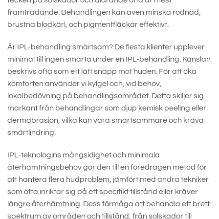
tecken på solskador och åldrande ofta är mest
framträdande. Behandlingen kan även minska rodnad,
brustna blodkärl, och pigmentfläckar effektivt.
Är IPL-behandling smärtsam? De flesta klienter upplever
minimal till ingen smärta under en IPL-behandling. Känslan
beskrivs ofta som ett lätt snäpp mot huden. För att öka
komforten använder vi kylgel och, vid behov,
lokalbedövning på behandlingsområdet. Detta skiljer sig
markant från behandlingar som djup kemisk peeling eller
dermabrasion, vilka kan vara smärtsammare och kräva
smärtlindring.
IPL-teknologins mångsidighet och minimala
återhämtningsbehov gör den till en föredragen metod för
att hantera flera hudproblem, jämfört med andra tekniker
som ofta inriktar sig på ett specifikt tillstånd eller kräver
längre återhämtning. Dess förmåga att behandla ett brett
spektrum av områden och tillstånd, från solskador till