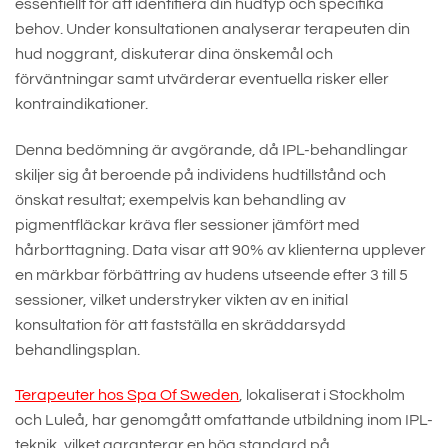
essentiellt för att identifiera din hudtyp och specifika
behov. Under konsultationen analyserar terapeuten din
hud noggrant, diskuterar dina önskemål och
förväntningar samt utvärderar eventuella risker eller
kontraindikationer.
Denna bedömning är avgörande, då IPL-behandlingar
skiljer sig åt beroende på individens hudtillstånd och
önskat resultat; exempelvis kan behandling av
pigmentfläckar kräva fler sessioner jämfört med
hårborttagning. Data visar att 90% av klienterna upplever
en märkbar förbättring av hudens utseende efter 3 till 5
sessioner, vilket understryker vikten av en initial
konsultation för att fastställa en skräddarsydd
behandlingsplan.
Terapeuter hos Spa Of Sweden
, lokaliserat i Stockholm
och Luleå, har genomgått omfattande utbildning inom IPL-
teknik, vilket garanterar en hög standard på