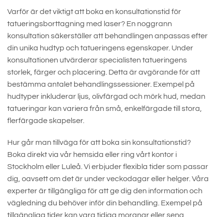
Varför är det viktigt att boka en konsultationstid för
tatueringsborttagning med laser? En noggrann
konsultation säkerställer att behandlingen anpassas efter
din unika hudtyp och tatueringens egenskaper. Under
konsultationen utvärderar specialisten tatueringens
storlek, färger och placering. Detta är avgörande för att
bestämma antalet behandlingssessioner. Exempel på
hudtyper inkluderar ljus, olivfärgad och mörk hud, medan
tatueringar kan variera från små, enkelfärgade till stora,
flerfärgade skapelser.
Hur går man tillväga för att boka sin konsultationstid?
Boka direkt via vår hemsida eller ring vårt kontor i
Stockholm eller Luleå. Vi erbjuder flexibla tider som passar
dig, oavsett om det är under veckodagar eller helger. Våra
experter är tillgängliga för att ge dig den information och
vägledning du behöver inför din behandling. Exempel på
tillgängliga tider kan vara tidiga morgnar eller sena