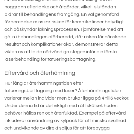
noggrann eftertanke och åtgärder, vilket i slutändan
bidrar till behandlingens framgång. En väl genomförd
förberedelse minskar risken för komplikationer betydligt
och påskyndar läkningsprocessen. I jämförelse med att
gå in i behandlingen oförberedd, där risken för oönskade
resultat och komplikationer ökar, demonstrerar detta
vikten av att ta de nödvändiga stegen inför din första
laserbehandling för tatueringsborttagning.
Eftervård och återhämtning
Hur lång är återhämtningstiden efter
tatueringsborttagning med laser? Återhämtningstiden
varierar mellan individer men brukar ligga på 4 till 6 veckor.
Under denna tid är det viktigt med rätt skötsel; huden
behöver hållas ren och återfuktad. Exempel på eftervård
inkluderar användning av kylpack för att minska svullnad
och undvikande av direkt solljus för att förebygga