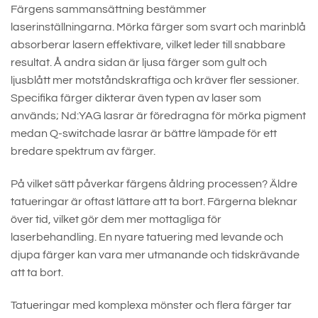
Färgens sammansättning bestämmer
laserinställningarna. Mörka färger som svart och marinblå
absorberar lasern effektivare, vilket leder till snabbare
resultat. Å andra sidan är ljusa färger som gult och
ljusblått mer motståndskraftiga och kräver fler sessioner.
Specifika färger dikterar även typen av laser som
används; Nd:YAG lasrar är föredragna för mörka pigment
medan Q-switchade lasrar är bättre lämpade för ett
bredare spektrum av färger.
På vilket sätt påverkar färgens åldring processen? Äldre
tatueringar är oftast lättare att ta bort. Färgerna bleknar
över tid, vilket gör dem mer mottagliga för
laserbehandling. En nyare tatuering med levande och
djupa färger kan vara mer utmanande och tidskrävande
att ta bort.
Tatueringar med komplexa mönster och flera färger tar