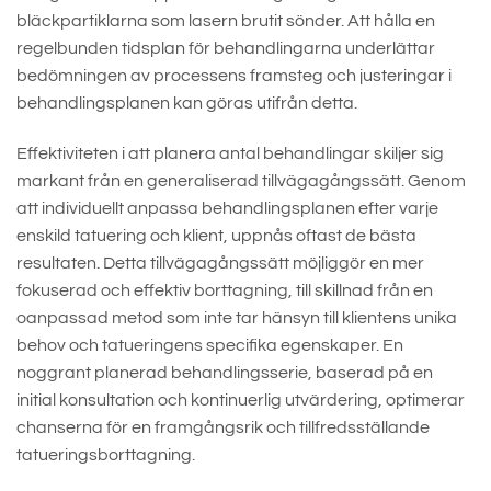
bläckpartiklarna som lasern brutit sönder. Att hålla en
regelbunden tidsplan för behandlingarna underlättar
bedömningen av processens framsteg och justeringar i
behandlingsplanen kan göras utifrån detta.
Effektiviteten i att planera antal behandlingar skiljer sig
markant från en generaliserad tillvägagångssätt. Genom
att individuellt anpassa behandlingsplanen efter varje
enskild tatuering och klient, uppnås oftast de bästa
resultaten. Detta tillvägagångssätt möjliggör en mer
fokuserad och effektiv borttagning, till skillnad från en
oanpassad metod som inte tar hänsyn till klientens unika
behov och tatueringens specifika egenskaper. En
noggrant planerad behandlingsserie, baserad på en
initial konsultation och kontinuerlig utvärdering, optimerar
chanserna för en framgångsrik och tillfredsställande
tatueringsborttagning.