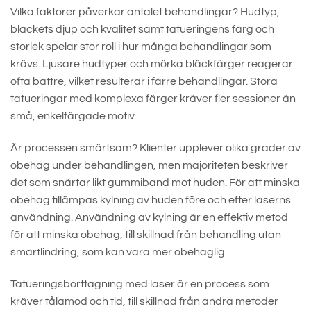
Vilka faktorer påverkar antalet behandlingar? Hudtyp,
bläckets djup och kvalitet samt tatueringens färg och
storlek spelar stor roll i hur många behandlingar som
krävs. Ljusare hudtyper och mörka bläckfärger reagerar
ofta bättre, vilket resulterar i färre behandlingar. Stora
tatueringar med komplexa färger kräver fler sessioner än
små, enkelfärgade motiv.
Är processen smärtsam? Klienter upplever olika grader av
obehag under behandlingen, men majoriteten beskriver
det som snärtar likt gummiband mot huden. För att minska
obehag tillämpas kylning av huden före och efter laserns
användning. Användning av kylning är en effektiv metod
för att minska obehag, till skillnad från behandling utan
smärtlindring, som kan vara mer obehaglig.
Tatueringsborttagning med laser är en process som
kräver tålamod och tid, till skillnad från andra metoder