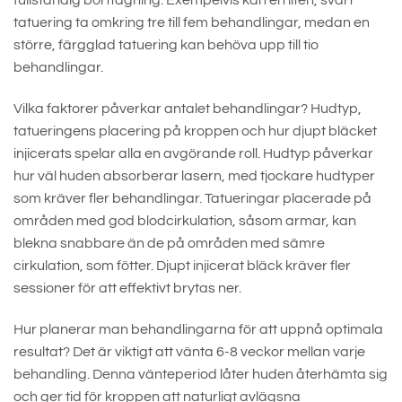
fullständig borttagning. Exempelvis kan en liten, svart
tatuering ta omkring tre till fem behandlingar, medan en
större, färgglad tatuering kan behöva upp till tio
behandlingar.
Vilka faktorer påverkar antalet behandlingar? Hudtyp,
tatueringens placering på kroppen och hur djupt bläcket
injicerats spelar alla en avgörande roll. Hudtyp påverkar
hur väl huden absorberar lasern, med tjockare hudtyper
som kräver fler behandlingar. Tatueringar placerade på
områden med god blodcirkulation, såsom armar, kan
blekna snabbare än de på områden med sämre
cirkulation, som fötter. Djupt injicerat bläck kräver fler
sessioner för att effektivt brytas ner.
Hur planerar man behandlingarna för att uppnå optimala
resultat? Det är viktigt att vänta 6-8 veckor mellan varje
behandling. Denna vänteperiod låter huden återhämta sig
och ger tid för kroppen att naturligt avlägsna