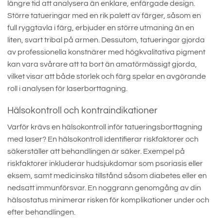
längre tid att analysera än enklare, enfärgade design.
Större tatueringar med en rik palett av färger, såsom en
full ryggtavla i färg, erbjuder en större utmaning än en
liten, svart tribal på armen. Dessutom, tatueringar gjorda
av professionella konstnärer med högkvalitativa pigment
kan vara svårare att ta bort än amatörmässigt gjorda,
vilket visar att både storlek och färg spelar en avgörande
roll i analysen för laserborttagning.
Hälsokontroll och kontraindikationer
Varför krävs en hälsokontroll inför tatueringsborttagning
med laser? En hälsokontroll identifierar riskfaktorer och
säkerställer att behandlingen är säker. Exempel på
riskfaktorer inkluderar hudsjukdomar som psoriasis eller
eksem, samt medicinska tillstånd såsom diabetes eller en
nedsatt immunförsvar. En noggrann genomgång av din
hälsostatus minimerar risken för komplikationer under och
efter behandlingen.