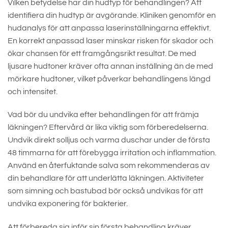
Vilken betydelse har din hudtyp för behandlingen? Att
identifiera din hudtyp är avgörande. Kliniken genomför en
hudanalys för att anpassa laserinställningarna effektivt.
En korrekt anpassad laser minskar risken för skador och
ökar chansen för ett framgångsrikt resultat. De med
ljusare hudtoner kräver ofta annan inställning än de med
mörkare hudtoner, vilket påverkar behandlingens längd
och intensitet.
Vad bör du undvika efter behandlingen för att främja
läkningen? Eftervård är lika viktig som förberedelserna.
Undvik direkt solljus och varma duschar under de första
48 timmarna för att förebygga irritation och inflammation.
Använd en återfuktande salva som rekommenderas av
din behandlare för att underlätta läkningen. Aktiviteter
som simning och bastubad bör också undvikas för att
undvika exponering för bakterier.
Att förbereda sig inför sin första behandling kräver