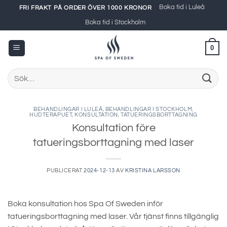
Skip
Boka tid i Luleå
FRI FRAKT PÅ ORDER ÖVER 1000 KRONOR
to
Boka tid i Stockholm
content
0
Sök
efter:
BEHANDLINGAR I LULEÅ
,
BEHANDLINGAR I STOCKHOLM
,
HUDTERAPUET
,
KONSULTATION
,
TATUERINGSBORTTAGNING
Konsultation före
tatueringsborttagning med laser
PUBLICERAT
2024-12-13
AV
KRISTINA LARSSON
Boka konsultation hos Spa Of Sweden inför
tatueringsborttagning med laser. Vår tjänst finns tillgänglig