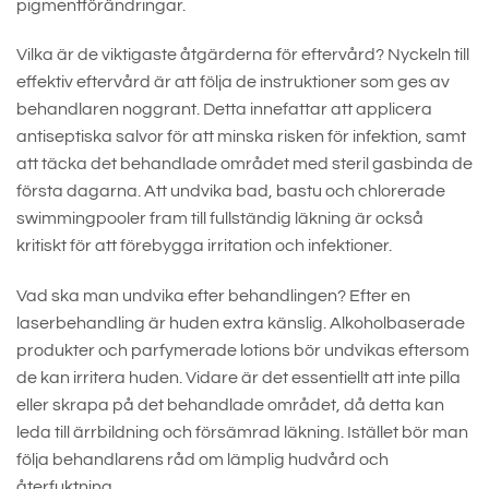
pigmentförändringar.
Vilka är de viktigaste åtgärderna för eftervård? Nyckeln till
effektiv eftervård är att följa de instruktioner som ges av
behandlaren noggrant. Detta innefattar att applicera
antiseptiska salvor för att minska risken för infektion, samt
att täcka det behandlade området med steril gasbinda de
första dagarna. Att undvika bad, bastu och chlorerade
swimmingpooler fram till fullständig läkning är också
kritiskt för att förebygga irritation och infektioner.
Vad ska man undvika efter behandlingen? Efter en
laserbehandling är huden extra känslig. Alkoholbaserade
produkter och parfymerade lotions bör undvikas eftersom
de kan irritera huden. Vidare är det essentiellt att inte pilla
eller skrapa på det behandlade området, då detta kan
leda till ärrbildning och försämrad läkning. Istället bör man
följa behandlarens råd om lämplig hudvård och
återfuktning.