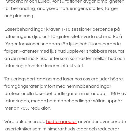
i Stockholm och Luleå. Konsultationen avgör lämpligheten
för behandling, analyserar tatueringens storlek, färger
och placering.
Laserbehandlingar kräver 1-10 sessioner beroende på
tatueringens djup och färgintensitet; svarta och mörkblå
färger försvinner snabbare än ljusa och fluorescerande
färger. Patienter med ljus hud upplever snabbare resultat
än de med mörk hud, eftersom kontrasten mellan hud och
tatuering påverkar laserns effektivitet.
Tatueringsborttagning med laser hos oss erbjuder högre
framgångsrater jämfört med hemmabehandlingar;
professionella laserbehandlingar eliminerar upp till 95% av
tatueringen, medan hemmabehandlingar sällan uppnår
mer än 70% reduktion.
Våra auktoriserade
hudterapeuter
använder avancerade
lasertekniker som minimerar hudskador och reducerar