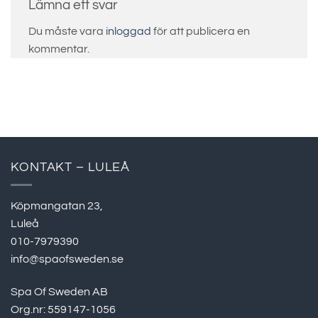
Lämna ett svar
Du måste vara
inloggad
för att publicera en
kommentar.
KONTAKT – LULEÅ
Köpmangatan 23,
Luleå
010-7979390
info@spaofsweden.se
Spa Of Sweden AB
Org.nr: 559147-1056