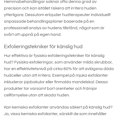
Hemmabehandlingar saknar ofta denna grad av
precision och kan istället riskera att irritera huden
ytterligare. Dessutom erbjuder hudterapeuter individuellt
anpassade behandlingsplaner baserade på en
professionell analys av hudens tillstånd, något som är
svårt att uppnå på egen hand.
Exfolieringstekniker för känslig hud
Hur effektiva är fysiska exfolieringstekniker för känslig
hud? Fysiska exfolieringar, som använder milda skrubbar,
har en effektivitetsnivå på cirka 60% för att avlägsna döda
hudceller utan att irritera. Exempel på mjuka exfolianter
inkluderar jojobakulor eller finmalda mandelskal. Dessa
produkter tar varsamt bort orenheter och främjar
cellförnyelse utan att skada huden.
Kan kemiska exfolianter användas säkert på känslig hud?
Ja, vissa kemiska exfolianter, särskilt de som innehåller