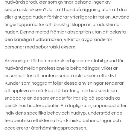
hudvårdsprodukter som gynnar behandlingen av
seborroiskt eksem? Ja. Lätt handpåläggning utan att dra
eller gnugga huden förhindrar ytterligare irritation. Använd
fingertopparna för att försiktigt klappa in produkterna i
huden. Denna metod främjar absorption utan att belasta
den känsliga hudbarriären, vilket är avgörande för
personer med seborroiskt eksem.
Anvisningar för hemmabruk erbjuder en stabil grund för
hudvård mellan professionella behandlingar, vilket är
essentiellt för att hantera seborroiskt eksem effektivt.
Kunder som noggrant följer dessa anvisningar tenderar
att uppleva en märkbar förbättring i sin hudkondition
snabbare än de som endast förlitar sig på sporadiska
besök hos hudterapeuter. En daglig rutin, anpassad efter
individens specifika behov och hudtyp, understödjer de
terapeutiska effekterna från kliniska behandlingar och
accelererar återhämtningsprocessen.