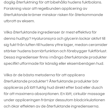
daglig återfuktning för att bibehålla hudens fuktbalans.
Forskning visar att regelbunden applicering av
återfuktande krämer minskar risken för återkommande
utbrott av eksem.
Vilka återfuktande ingredienser är mest effektiva för
denna hudtyp? Hyaluronsyra och glycerin lockar aktivt till
sig fukt från luften till hudens yttre lager, medan ceramider
stärker hudens barriärfunktion och förebygger fuktförlust.
Dessa ingredienser finns i många återfuktande produkter
specifikt utformade för känslig eller eksembenägen hud.
Vilka är de bästa metoderna för att applicera
återfuktande produkter? Återfuktande produkter bör
appliceras på lätt fuktig hud direkt efter bad eller dusch
för att maximera absorptionen. En lätt, cirkulär massage
under appliceringen främjar dessutom blodcirkulationen
och ökar effekten av de återfuktande ingredienserna.