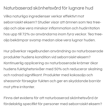
Naturbaserad skönhetsvård för lugnare hud
Vilka naturliga ingredienser verkar effektivt mot
seborroiskt eksem? Studier visar att ämnen som tea tree-
olja och aloe vera minskar inflammation och hudirritation
hos upp till 72% av användarna inom fyra veckor. Tea tree-
olja bekämpar svamp medan aloe vera lugnar huden.
Hur påverkar regelbunden användning av naturbaserade
produkter hudens kondition vid seborroiskt eksem?
Kontinuerlig applicering av naturbaserade krämer ökar
hudens fuktighetsnivåer med 50% och reducerar skalning
och rodnad signifikant. Produkter med kokosolja och
sheasmör förseglar fukten och ger en skyddande barriär
mot yttre irritanter.
Finns det evidens för att naturbaserad skönhetsvård är
fördelaktig specifikt för personer med seborroiskt eksem?