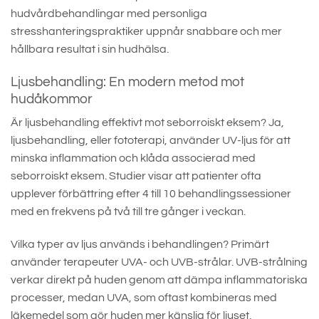
hudvårdbehandlingar med personliga
stresshanteringspraktiker uppnår snabbare och mer
hållbara resultat i sin hudhälsa.
Ljusbehandling: En modern metod mot
hudåkommor
Är ljusbehandling effektivt mot seborroiskt eksem? Ja,
ljusbehandling, eller fototerapi, använder UV-ljus för att
minska inflammation och klåda associerad med
seborroiskt eksem. Studier visar att patienter ofta
upplever förbättring efter 4 till 10 behandlingssessioner
med en frekvens på två till tre gånger i veckan.
Vilka typer av ljus används i behandlingen? Primärt
använder terapeuter UVA- och UVB-strålar. UVB-strålning
verkar direkt på huden genom att dämpa inflammatoriska
processer, medan UVA, som oftast kombineras med
läkemedel som gör huden mer känslig för ljuset,