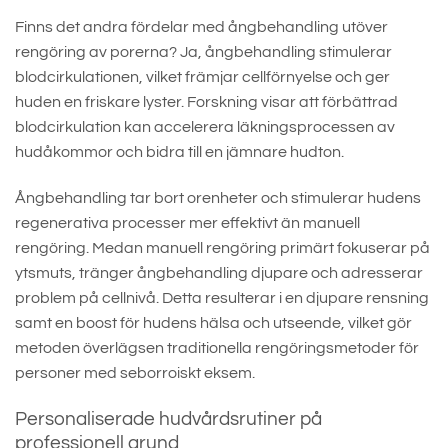
Finns det andra fördelar med ångbehandling utöver
rengöring av porerna? Ja, ångbehandling stimulerar
blodcirkulationen, vilket främjar cellförnyelse och ger
huden en friskare lyster. Forskning visar att förbättrad
blodcirkulation kan accelerera läkningsprocessen av
hudåkommor och bidra till en jämnare hudton.
Ångbehandling tar bort orenheter och stimulerar hudens
regenerativa processer mer effektivt än manuell
rengöring. Medan manuell rengöring primärt fokuserar på
ytsmuts, tränger ångbehandling djupare och adresserar
problem på cellnivå. Detta resulterar i en djupare rensning
samt en boost för hudens hälsa och utseende, vilket gör
metoden överlägsen traditionella rengöringsmetoder för
personer med seborroiskt eksem.
Personaliserade hudvårdsrutiner på
professionell grund