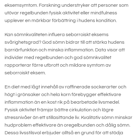
eksemsymtom. Forskning understryker att personer som
utövar regelbunden fysisk aktivitet eller mindfulness
upplever en märkbar förbättring i hudens kondition.
Kan sömnkvaliteten influera seborroiskt eksems
svårighetsgrad? God sömn bidrar till att stärka hudens
barriärfunktion och minska inflammation. Data visar att
individer med regelbunden och god sömnkvalitet
rapporterar färre utbrott och mildare symtom av
seborroiskt eksem.
En diet med lågt innehåll av raffinerade sockerarter och
högt i grönsaker och hela korn förebygger effektivare
inflammation än en kost rik på bearbetade livsmedel.
Fysisk aktivitet främjar bättre cirkulation och lägre
stressnivåer än ett stillasittande liv. Kvalitativ sömn minskar
hudproblem effektivare än oregelbunden och dålig sömn.
Dessa livsstilsval erbjuder alltså en grund för att stödja