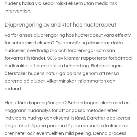
hudens hälsa vid seborroiskt eksem utan medicinsk
intervention.
Djuprengöring av ansiktet hos hudterapeut
Varför anses djuprengöring hos hudterapeut vara effektiv
för seborroiskt eksem? Djuprengöring eliminerar döda
hudceller, överflödig olja och föroreningar som kan
förvärra tillståndet. 90% av klienter rapporterar förbättrad
hudkvalitet efter endast en behandling. Behandlingen
återställer hudens naturliga balans genom att rensa
porerna på djupet, vilket minskar inflammation och
rodnad.
Hur utförs djuprengöringen? Behandlingen inleds med en
noggrann hudanalys för att anpassa metoden efter
individens hudtyp och eksemtillstånd. Därefter appliceras
ånga för att öppna porerna följt av manuell extraktion av
orenheter och eventuellt en mild peeling. Denna process