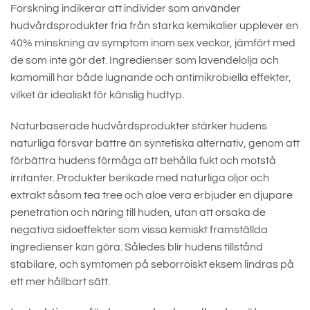
Forskning indikerar att individer som använder
hudvårdsprodukter fria från starka kemikalier upplever en
40% minskning av symptom inom sex veckor, jämfört med
de som inte gör det. Ingredienser som lavendelolja och
kamomill har både lugnande och antimikrobiella effekter,
vilket är idealiskt för känslig hudtyp.
Naturbaserade hudvårdsprodukter stärker hudens
naturliga försvar bättre än syntetiska alternativ, genom att
förbättra hudens förmåga att behålla fukt och motstå
irritanter. Produkter berikade med naturliga oljor och
extrakt såsom tea tree och aloe vera erbjuder en djupare
penetration och näring till huden, utan att orsaka de
negativa sidoeffekter som vissa kemiskt framställda
ingredienser kan göra. Således blir hudens tillstånd
stabilare, och symtomen på seborroiskt eksem lindras på
ett mer hållbart sätt.