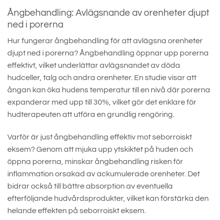
Ångbehandling: Avlägsnande av orenheter djupt
ned i porerna
Hur fungerar ångbehandling för att avlägsna orenheter
djupt ned i porerna? Ångbehandling öppnar upp porerna
effektivt, vilket underlättar avlägsnandet av döda
hudceller, talg och andra orenheter. En studie visar att
ångan kan öka hudens temperatur till en nivå där porerna
expanderar med upp till 30%, vilket gör det enklare för
hudterapeuten att utföra en grundlig rengöring.
Varför är just ångbehandling effektiv mot seborroiskt
eksem? Genom att mjuka upp ytskiktet på huden och
öppna porerna, minskar ångbehandling risken för
inflammation orsakad av ackumulerade orenheter. Det
bidrar också till bättre absorption av eventuella
efterföljande hudvårdsprodukter, vilket kan förstärka den
helande effekten på seborroiskt eksem.