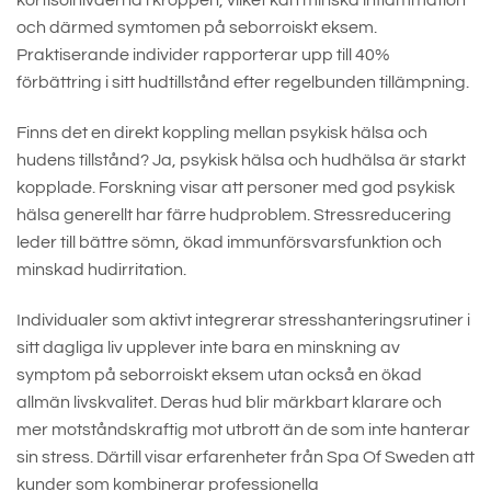
kortisolnivåerna i kroppen, vilket kan minska inflammation
och därmed symtomen på seborroiskt eksem.
Praktiserande individer rapporterar upp till 40%
förbättring i sitt hudtillstånd efter regelbunden tillämpning.
Finns det en direkt koppling mellan psykisk hälsa och
hudens tillstånd? Ja, psykisk hälsa och hudhälsa är starkt
kopplade. Forskning visar att personer med god psykisk
hälsa generellt har färre hudproblem. Stressreducering
leder till bättre sömn, ökad immunförsvarsfunktion och
minskad hudirritation.
Individualer som aktivt integrerar stresshanteringsrutiner i
sitt dagliga liv upplever inte bara en minskning av
symptom på seborroiskt eksem utan också en ökad
allmän livskvalitet. Deras hud blir märkbart klarare och
mer motståndskraftig mot utbrott än de som inte hanterar
sin stress. Därtill visar erfarenheter från Spa Of Sweden att
kunder som kombinerar professionella