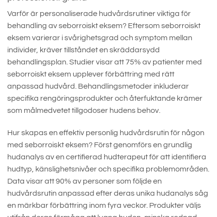
Varför är personaliserade hudvårdsrutiner viktiga för
behandling av seborroiskt eksem? Eftersom seborroiskt
eksem varierar i svårighetsgrad och symptom mellan
individer, kräver tillståndet en skräddarsydd
behandlingsplan. Studier visar att 75% av patienter med
seborroiskt eksem upplever förbättring med rätt
anpassad hudvård. Behandlingsmetoder inkluderar
specifika rengöringsprodukter och återfuktande krämer
som målmedvetet tillgodoser hudens behov.
Hur skapas en effektiv personlig hudvårdsrutin för någon
med seborroiskt eksem? Först genomförs en grundlig
hudanalys av en certifierad hudterapeut för att identifiera
hudtyp, känslighetsnivåer och specifika problemområden.
Data visar att 90% av personer som följde en
hudvårdsrutin anpassad efter deras unika hudanalys såg
en märkbar förbättring inom fyra veckor. Produkter väljs