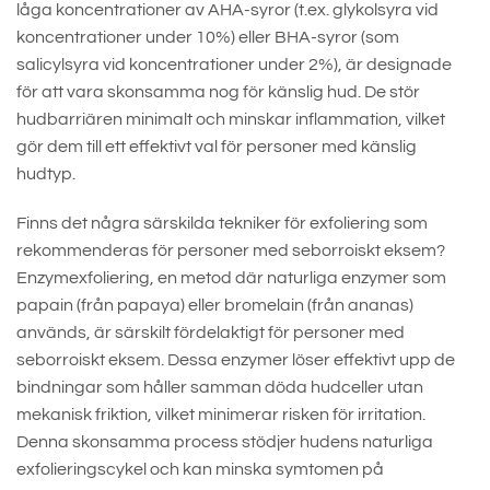
låga koncentrationer av AHA-syror (t.ex. glykolsyra vid
koncentrationer under 10%) eller BHA-syror (som
salicylsyra vid koncentrationer under 2%), är designade
för att vara skonsamma nog för känslig hud. De stör
hudbarriären minimalt och minskar inflammation, vilket
gör dem till ett effektivt val för personer med känslig
hudtyp.
Finns det några särskilda tekniker för exfoliering som
rekommenderas för personer med seborroiskt eksem?
Enzymexfoliering, en metod där naturliga enzymer som
papain (från papaya) eller bromelain (från ananas)
används, är särskilt fördelaktigt för personer med
seborroiskt eksem. Dessa enzymer löser effektivt upp de
bindningar som håller samman döda hudceller utan
mekanisk friktion, vilket minimerar risken för irritation.
Denna skonsamma process stödjer hudens naturliga
exfolieringscykel och kan minska symtomen på