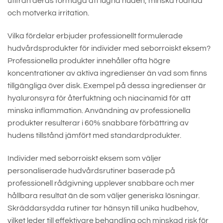
utifrån deras förmåga att lugna huden, minska rodnad
och motverka irritation.
Vilka fördelar erbjuder professionellt formulerade
hudvårdsprodukter för individer med seborroiskt eksem?
Professionella produkter innehåller ofta högre
koncentrationer av aktiva ingredienser än vad som finns
tillgängliga över disk. Exempel på dessa ingredienser är
hyaluronsyra för återfuktning och niacinamid för att
minska inflammation. Användning av professionella
produkter resulterar i 60% snabbare förbättring av
hudens tillstånd jämfört med standardprodukter.
Individer med seborroiskt eksem som väljer
personaliserade hudvårdsrutiner baserade på
professionell rådgivning upplever snabbare och mer
hållbara resultat än de som väljer generiska lösningar.
Skräddarsydda rutiner tar hänsyn till unika hudbehov,
vilket leder till effektivare behandling och minskad risk för