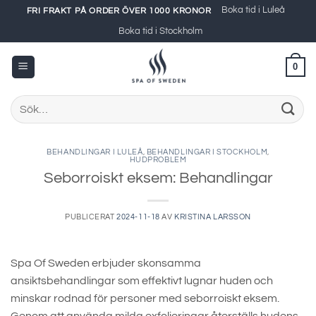
Skip
Boka tid i Luleå
FRI FRAKT PÅ ORDER ÖVER 1000 KRONOR
to
Boka tid i Stockholm
content
0
Sök
efter:
BEHANDLINGAR I LULEÅ
,
BEHANDLINGAR I STOCKHOLM
,
HUDPROBLEM
Seborroiskt eksem: Behandlingar
PUBLICERAT
2024-11-18
AV
KRISTINA LARSSON
Spa Of Sweden erbjuder skonsamma
ansiktsbehandlingar som effektivt lugnar huden och
minskar rodnad för personer med seborroiskt eksem.
Genom att använda milda exfolieringar återställs hudens