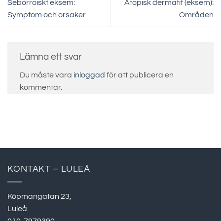
Seborroiskt eksem:
Atopisk dermatit (eksem):
Symptom och orsaker
Områden
Lämna ett svar
Du måste vara
inloggad
för att publicera en
kommentar.
KONTAKT – LULEÅ
Köpmangatan 23,
Luleå
010-7979390