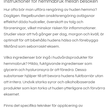
Instruktioner för hemmabruk mellan besöken
Hur ofta bör man utföra rengöring av huden hemma?
Dagligen. Regelbunden ansiktsrengöring avlägsnar
effektivt döda hudceller, överskott av talg och
föroreningar, vilket minskar risken för inflammationer.
Studier visar att två gånger per dag, morgon och kväll, är
optimalt för att bibehålla hudens hälsa och förebygga
tillstånd som seborroiskt eksem.
Vilka ingredienser bör ingå i hudvårdsprodukter för
hemmabruk? Milda, fuktgivande ingredienser som
glycerin och hyaluronsyra är att föredra. Dessa
substanser hjälper till att bevara hudens fuktbarriär utan
att irritera. Undvik starka syror och alkoholbaserade
produkter som kan torka ut huden ytterligare och förvärra
eksemet.
Finns det specifika tekniker för applicering av