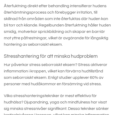
Återfuktning direkt efter behandling intensifierar hudens
återhämtningsprocess och förebygger irritation, till
skillnad från områden som inte återfuktas där huden kan
bli torr och kliande. Regelbunden återfuktning håller huden
smidig, motverkar sprickbildning och skapar en barriär
mot yttre påfrestningar, vilket är avgörande för långsiktig
hantering av seborroiskt eksem.
Stresshantering för att minska hudproblem
Hur påverkar stress seborroiskt eksem? Stress aktiverar
inflammation i kroppen, vilket kan förvärra hudtillstånd
som seborroiskt eksem. Enligt studier upplever 60% av
personer med hudåkommor en försämring vid stress.
Vilka stresshanteringstekniker är mest effektiva för
hudhälsa? Djupandning, yoga och mindfulness har visat
sig minska stressnivåer signifikant. Dessa tekniker sänker