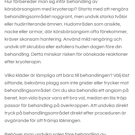
Hur förbereder man sig inför behandling av
körsbärsangiom med kryoterapi? Starta med att rengöra
behandlingsområdet noggrant, men undvik starka tvålar
eller hudirriterande ämnen. Hudområden som ansikte,
nacke eller armar, där körsbärsangiom ofta förekommer,
kräver skonsam hantering. Använd mild rengöring och
undvik att skrubba eller exfoliera huden dagen före din
behandling. Detta minskar risken för oönskade reaktioner
efter kryoterapin.
Vilka kläder är lämpliga att bära till behandlingen? Välj löst
sittande, bekväma plagg som inte gnider eller trycker mot
behandlingsområdet. Om du ska behandla ett angiom på
benet, kan vida byxor vara ett bra val, medan en lös tröja
passar för behandling på överkroppen. Att undvika direkt
tryck på behandlingsområdet direkt efter proceduren är
avgörande för att främja läkningen.
Behöver man undvika solen före behandling av