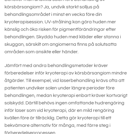
körsbärsangiom? Ja, undvik starkt solljus på
behandlingsområdet i minst en vecka före din
kryoterapisession. UV-strålning kan göra huden mer
känslig och öka risken för pigmentförändringar efter
behandlingen. Skydda huden med kläder eller stanna i
skuggan, särskilt om angiomerna finns på solutsatta
områden som ansikte eller händer.
Jämfört med andra behandlingsmetoder kräver
förberedelser inför kryoterapi av körsbärsangiom mindre
åtgärder. Till exempel, vid laserbehandling krävs ofta att
patienten undviker solen under längre perioder före
behandlingen, medan kryoterapi enbart kräver kortvarigt
solskydd. Därtill behövs ingen omfattande hudrengöring
inför laser som vid kryoterapi, där en mild rengöring
kvällen före är tillräcklig. Detta gör kryoterapi till ett
bekvämare alternativ för många, med färre steg i
förberedelseprocessen.