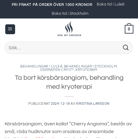
Skip
Boka tid i Luleå
FRI FRAKT PÅ ORDER ÖVER 1000 KRONOR
to
Boka tid i Stockholm
content
0
Sök
efter:
BEHANDLINGAR I LULEÅ
,
BEHANDLINGAR I STOCKHOLM
,
DERMAPEN CRYO™
,
KRYOTERAPI
Ta bort körsbärsangiom, behandling
med kryoterapi
PUBLICERAT
2024-12-19
AV
KRISTINA LARSSON
Körsbärsangiom, även kallat ”Cherry Angioma”, består av
små, röda hudknutor som orsakas av ansamlade