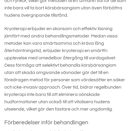
och rynkor, vilket gör metoden till ett utmärkt val för de som
inte bara vill ta bort körsbärsangiom utan även förbättra
hudens övergripande tillstånd.
Kryoterapi erbjuder en skonsam och effektiv lösning
jämfört med andra behandlingsmetoder. Medan vissa
metoder kan vara smärtsamma och kräva lång
återhämtningstid, erbjuder kryoterapi en smärtfri
upplevelse med omedelbar återgång till vardagslivet.
Dess förmåga att selektivt behandla körsbärsangiom
utan att skada omgivande vävnader gör det till en
föredragen metod för personer som värdesätter en säker
och icke-invasiv approach. Över tid, bidrar regelbunden
kryoterapi inte bara till att eliminera oönskade
hudformationer utan också till att vitalisera hudens
utseende, vilket gör den fastare och mer ungdomlig.
Förberedelser inför behandlingen