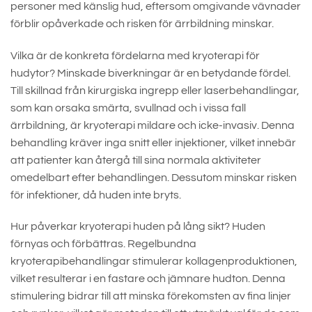
personer med känslig hud, eftersom omgivande vävnader
förblir opåverkade och risken för ärrbildning minskar.
Vilka är de konkreta fördelarna med kryoterapi för
hudytor? Minskade biverkningar är en betydande fördel.
Till skillnad från kirurgiska ingrepp eller laserbehandlingar,
som kan orsaka smärta, svullnad och i vissa fall
ärrbildning, är kryoterapi mildare och icke-invasiv. Denna
behandling kräver inga snitt eller injektioner, vilket innebär
att patienter kan återgå till sina normala aktiviteter
omedelbart efter behandlingen. Dessutom minskar risken
för infektioner, då huden inte bryts.
Hur påverkar kryoterapi huden på lång sikt? Huden
förnyas och förbättras. Regelbundna
kryoterapibehandlingar stimulerar kollagenproduktionen,
vilket resulterar i en fastare och jämnare hudton. Denna
stimulering bidrar till att minska förekomsten av fina linjer