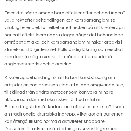
Finns det några omedelbara effekter efter behandlingen?
Ja, direkt efter behandlingen kan körsbärsangiom se
vitaktigt eller blekt ut, vilket är ett tecken på att kryoterapin
har haft effekt. Inom några dagar börjar det behandlade
området att läka, och körsbärsangiom minskar gradvis i
storlek och färgintensitet. Fullständig läkning och resultat
kan dock ta några veckor till månader beroende på
angiomets storlek och placering.
Kryoterapibehandling för att ta bort körsbärsangiom
erbjuder en hög precision utan att skada omgivande hud,
till skillnad från andra metoder som kan vara mindre
riktade och därmed öka risken för hudirritation.
Behandlingstiden är kortare och oftast mindre smärtsam
än traditionella kirurgiska ingrepp, vilket gör att patienten
kan återgå till sina normala aktiviteter snabbare.
Dessutom är risken för ärrbildning avsevärt lägre med