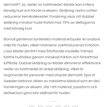
dermatit? Ja, rester av tvättmedel i kläder kan irritera
känslig hud och förvärra eksem. Sköljning i extra vatten
reducerar kemikalierester. Forskning visar att dubbel
sköljning minskar hudirritation hos 75% av deltagarna
med känslig hud.
Bomull gentemot syntetiska material erbjuder en svalare
miljö för huden, vilket minimerar svettinducerad irritation.
Lösa kläder jämfört med åtsittande modeller främjar
bättre hudhälsa genom minskad friktion och förbättrad
luftflöde. Dubbel sköljning av kläder eliminerar effektivare
rester av tvättmedel än enkel sköljning, vilket är
avgörande för personer med atopisk dermatit. Spa of
Sweden betonar vikten av medvetna klädval som en del i
hanteringen av eksem, där rätt material, passform och
skötsel kan göra stor skillnad för huden.