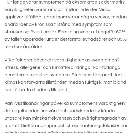
Hur länge varar symptomen på eksem atopisk dermatit?
Varaktigheten varierar stort mellan individer. Vissa
upplever tillfälliga utbrott som varar några veckor, medan
andra lider av kroniska tillstånd med symptom som
sträcker sig över flera år. Forskning visar att ungefär 60%
av fallen uppträder under det första levnadsåret och 85%
före fem års ålder.
Vilka faktorer påverkar varaktigheten av symptomen?
Stress, allergener och klimatförändringar kan förlänga
perioderna av aktiva symptom. Studier indikerar att torrt
klimat kan förvärra tillståndet, medan fuktigt klimat ibland
kan förbättra hudens tillstånd.
Kan livsstilsändringar påverka symptomens varaktighet?
Ja, regelbunden hudvård och undvikande av kända
utlösare kan minska frekvensen och svårighetsgraden av
utbrott. Dietförändringar och stresshanteringstekniker har