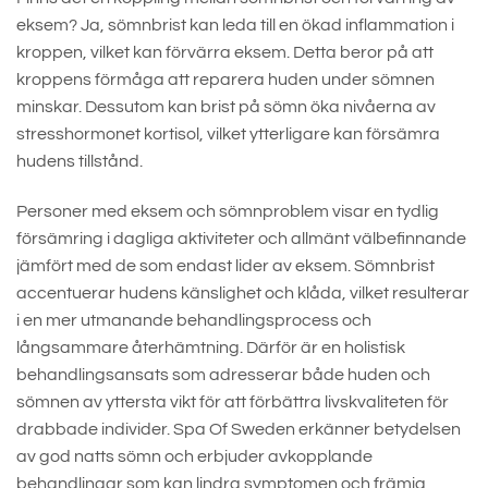
eksem? Ja, sömnbrist kan leda till en ökad inflammation i
kroppen, vilket kan förvärra eksem. Detta beror på att
kroppens förmåga att reparera huden under sömnen
minskar. Dessutom kan brist på sömn öka nivåerna av
stresshormonet kortisol, vilket ytterligare kan försämra
hudens tillstånd.
Personer med eksem och sömnproblem visar en tydlig
försämring i dagliga aktiviteter och allmänt välbefinnande
jämfört med de som endast lider av eksem. Sömnbrist
accentuerar hudens känslighet och klåda, vilket resulterar
i en mer utmanande behandlingsprocess och
långsammare återhämtning. Därför är en holistisk
behandlingsansats som adresserar både huden och
sömnen av yttersta vikt för att förbättra livskvaliteten för
drabbade individer. Spa Of Sweden erkänner betydelsen
av god natts sömn och erbjuder avkopplande
behandlingar som kan lindra symptomen och främja