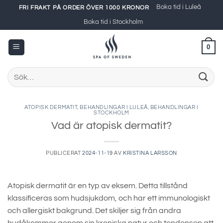
Skip
Boka tid i Luleå
FRI FRAKT PÅ ORDER ÖVER 1000 KRONOR
to
Boka tid i Stockholm
content
0
Sök
efter:
ATOPISK DERMATIT
,
BEHANDLINGAR I LULEÅ
,
BEHANDLINGAR I
STOCKHOLM
Vad är atopisk dermatit?
PUBLICERAT
2024-11-19
AV
KRISTINA LARSSON
Atopisk dermatit är en typ av eksem. Detta tillstånd
klassificeras som hudsjukdom, och har ett immunologiskt
och allergiskt bakgrund. Det skiljer sig från andra
hudåkommor genom sin kroniska natur och tendensen att