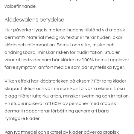
välbefinnande.
Klädesvalens betydelse
Hur påverkar tygets material hudens tillstånd vid atopisk
dermatit? Material med grov textur irriterar huden, ökar
klåda och inflammation. Bomull och silke, mjuka och
andningsbara, minskar risken för hudirritation. Studier
visar att individer som bär kläder av 100% bomull upplever
färre symptom jämfört med de som bär syntetiska tyger.
Vilken effekt har klädstorleken på eksem? För tajta kläder
skapar friktion och värme som kan förvärra eksem. Lösa
plagg tillåter luftcirkulation, minskar svettning och irritation.
En studie indikerar att 60% av personer med atopisk
dermatit rapporterar förbättring genom att bära
rymligare kläder.
Kan tvättmedel och skötsel av kläder påverka atopisk