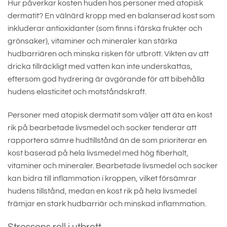
Hur påverkar kosten huden hos personer med atopisk
dermatit? En välnärd kropp med en balanserad kost som
inkluderar antioxidanter (som finns i färska frukter och
grönsaker), vitaminer och mineraler kan stärka
hudbarriären och minska risken för utbrott. Vikten av att
dricka tillräckligt med vatten kan inte underskattas,
eftersom god hydrering är avgörande för att bibehålla
hudens elasticitet och motståndskraft.
Personer med atopisk dermatit som väljer att äta en kost
rik på bearbetade livsmedel och socker tenderar att
rapportera sämre hudtillstånd än de som prioriterar en
kost baserad på hela livsmedel med hög fiberhalt,
vitaminer och mineraler. Bearbetade livsmedel och socker
kan bidra till inflammation i kroppen, vilket försämrar
hudens tillstånd, medan en kost rik på hela livsmedel
främjar en stark hudbarriär och minskad inflammation.
Stressens roll i utbrott