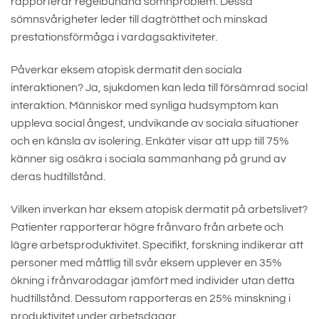
rapporterar regelbundna sömnproblem. Dessa
sömnsvårigheter leder till dagtrötthet och minskad
prestationsförmåga i vardagsaktiviteter.
Påverkar eksem atopisk dermatit den sociala
interaktionen? Ja, sjukdomen kan leda till försämrad social
interaktion. Människor med synliga hudsymptom kan
uppleva social ångest, undvikande av sociala situationer
och en känsla av isolering. Enkäter visar att upp till 75%
känner sig osäkra i sociala sammanhang på grund av
deras hudtillstånd.
Vilken inverkan har eksem atopisk dermatit på arbetslivet?
Patienter rapporterar högre frånvaro från arbete och
lägre arbetsproduktivitet. Specifikt, forskning indikerar att
personer med måttlig till svår eksem upplever en 35%
ökning i frånvarodagar jämfört med individer utan detta
hudtillstånd. Dessutom rapporteras en 25% minskning i
produktivitet under arbetsdagar.