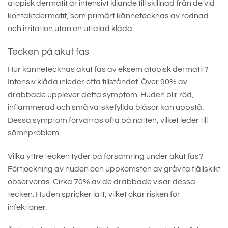
atopisk dermatit är intensivt kliande till skillnad från de vid
kontaktdermatit, som primärt kännetecknas av rodnad
och irritation utan en uttalad klåda.
Tecken på akut fas
Hur kännetecknas akut fas av eksem atopisk dermatit?
Intensiv klåda inleder ofta tillståndet. Över 90% av
drabbade upplever detta symptom. Huden blir röd,
inflammerad och små vätskefyllda blåsor kan uppstå.
Dessa symptom förvärras ofta på natten, vilket leder till
sömnproblem.
Vilka yttre tecken tyder på försämring under akut fas?
Förtjockning av huden och uppkomsten av gråvita fjällskikt
observeras. Cirka 70% av de drabbade visar dessa
tecken. Huden spricker lätt, vilket ökar risken för
infektioner.