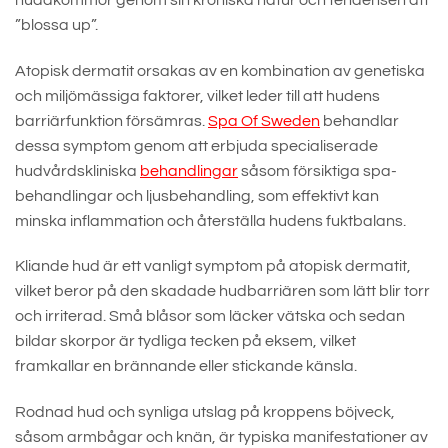
”blossa up”.
Atopisk dermatit orsakas av en kombination av genetiska
och miljömässiga faktorer, vilket leder till att hudens
barriärfunktion försämras.
Spa Of Sweden
behandlar
dessa symptom genom att erbjuda specialiserade
hudvårdskliniska
behandlingar
såsom försiktiga spa-
behandlingar och ljusbehandling, som effektivt kan
minska inflammation och återställa hudens fuktbalans.
Kliande hud är ett vanligt symptom på atopisk dermatit,
vilket beror på den skadade hudbarriären som lätt blir torr
och irriterad. Små blåsor som läcker vätska och sedan
bildar skorpor är tydliga tecken på eksem, vilket
framkallar en brännande eller stickande känsla.
Rodnad hud och synliga utslag på kroppens böjveck,
såsom armbågar och knän, är typiska manifestationer av