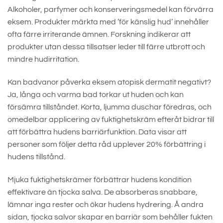
Alkoholer, parfymer och konserveringsmedel kan förvärra
eksem. Produkter märkta med ’för känslig hud’ innehåller
ofta färre irriterande ämnen. Forskning indikerar att
produkter utan dessa tillsatser leder till färre utbrott och
mindre hudirritation.
Kan badvanor påverka eksem atopisk dermatit negativt?
Ja, långa och varma bad torkar ut huden och kan
försämra tillståndet. Korta, ljumma duschar föredras, och
omedelbar applicering av fuktighetskräm efteråt bidrar till
att förbättra hudens barriärfunktion. Data visar att
personer som följer detta råd upplever 20% förbättring i
hudens tillstånd.
Mjuka fuktighetskrämer förbättrar hudens kondition
effektivare än tjocka salva. De absorberas snabbare,
lämnar inga rester och ökar hudens hydrering. Å andra
sidan, tjocka salvor skapar en barriär som behåller fukten