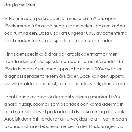
daglig aktivitet.
Vilka områden på kroppen är mest utsatta? Utslagen
förekommer främst på huden i armvecken, bakom knäna
och runt halsen. Data visar att ungefär 60% av patienterna
först märker tecken på sjukdomen i dessa områden.
Finns det specifika åldrar där atopisk dermatit är mer
framträdande? Ja, sjukdomen identifieras ofta under de
första levnadsåren, med uppskattningsvis 90% av fallen
diagnostiserade före fem års ålder. Dock kan den uppstå
vid vilken ålder som helst, men är mindre vanlig hos vuxna.
Identifiering av atopisk dermatit skiljer sig markant från
andra hudsjukdomar som psoriasis och kontaktdermatit,
med särskild tonvikt på klåda och typiska utslag i böjveck.
Atopisk dermatit tenderar att utvecklas tidigt i livet, medan
psoriasis oftare debuterar i vuxen ålder. Hudutslagen vid