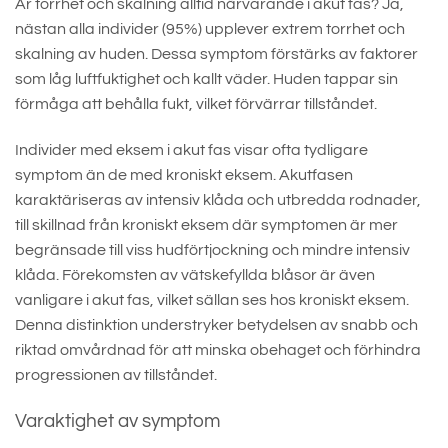
Är torrhet och skalning alltid närvarande i akut fas? Ja,
nästan alla individer (95%) upplever extrem torrhet och
skalning av huden. Dessa symptom förstärks av faktorer
som låg luftfuktighet och kallt väder. Huden tappar sin
förmåga att behålla fukt, vilket förvärrar tillståndet.
Individer med eksem i akut fas visar ofta tydligare
symptom än de med kroniskt eksem. Akutfasen
karaktäriseras av intensiv klåda och utbredda rodnader,
till skillnad från kroniskt eksem där symptomen är mer
begränsade till viss hudförtjockning och mindre intensiv
klåda. Förekomsten av vätskefyllda blåsor är även
vanligare i akut fas, vilket sällan ses hos kroniskt eksem.
Denna distinktion understryker betydelsen av snabb och
riktad omvårdnad för att minska obehaget och förhindra
progressionen av tillståndet.
Varaktighet av symptom