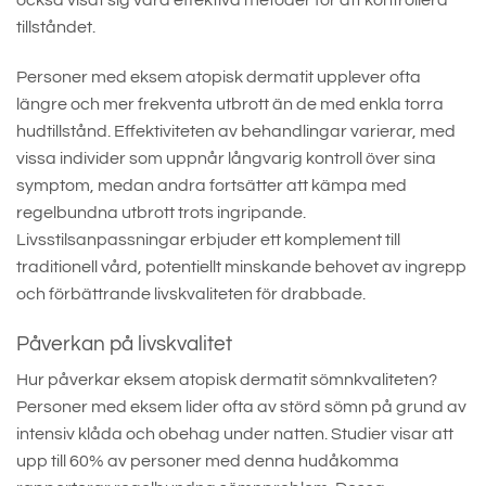
också visat sig vara effektiva metoder för att kontrollera
tillståndet.
Personer med eksem atopisk dermatit upplever ofta
längre och mer frekventa utbrott än de med enkla torra
hudtillstånd. Effektiviteten av behandlingar varierar, med
vissa individer som uppnår långvarig kontroll över sina
symptom, medan andra fortsätter att kämpa med
regelbundna utbrott trots ingripande.
Livsstilsanpassningar erbjuder ett komplement till
traditionell vård, potentiellt minskande behovet av ingrepp
och förbättrande livskvaliteten för drabbade.
Påverkan på livskvalitet
Hur påverkar eksem atopisk dermatit sömnkvaliteten?
Personer med eksem lider ofta av störd sömn på grund av
intensiv klåda och obehag under natten. Studier visar att
upp till 60% av personer med denna hudåkomma