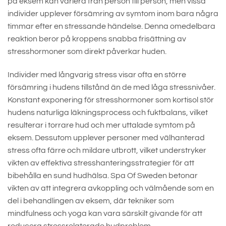
på eksem kan variera från person till person, men vissa
individer upplever försämring av symtom inom bara några
timmar efter en stressande händelse. Denna omedelbara
reaktion beror på kroppens snabba frisättning av
stresshormoner som direkt påverkar huden.
Individer med långvarig stress visar ofta en större
försämring i hudens tillstånd än de med låga stressnivåer.
Konstant exponering för stresshormoner som kortisol stör
hudens naturliga läkningsprocess och fuktbalans, vilket
resulterar i torrare hud och mer uttalade symtom på
eksem. Dessutom upplever personer med välhanterad
stress ofta färre och mildare utbrott, vilket understryker
vikten av effektiva stresshanteringsstrategier för att
bibehålla en sund hudhälsa. Spa Of Sweden betonar
vikten av att integrera avkoppling och välmående som en
del i behandlingen av eksem, där tekniker som
mindfulness och yoga kan vara särskilt givande för att
reducera stressrelaterade hudproblem.