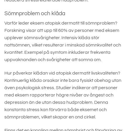
Sömnproblem och klåda
Varför leder eksem atopisk dermatit till sömnproblem?
Forskning visar att upp till 60% av personer med eksem
upplever sömnsvårigheter. Intensiv klåda stör
nattsömnen, vilket resulterar i minskad sömnkvalitet och
kvantitet. Exempel på symtom inkluderar frekventa
uppvaknanden och svårigheter att somna om.
Hur påverkar klådan vid atopisk dermatit livskvaliteten?
Kontinuerlig klåda orsakar inte bara fysiskt obehag utan
även psykologisk stress. Studier indikerar att personer
med eksem rapporterar högre nivåer av ångest och
depression än de utan dessa hudproblem. Denna
konstanta stress kan förvärra både eksemet och
sömnproblemen, vilket skapar en ond cirkel.
Finns det en koppling mellan sömnbrist och förvärring av