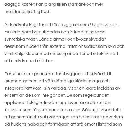
dagliga kosten kan bidra till en starkare och mer
motståndskraftig hud.
Är klädval viktigt för att förebygga eksem? Utan tvekan.
Material som bomull andas och irritera mindre än
syntetiska tyger. Långa ärmar och byxor skyddar
dessutom huden från externa irritationskällor som kyla och
vind. Välja kläder med omsorg är därför ett effektivt sätt
att undvika hudirritation.
Personer som prioriterar förebyggande hudvård, till
exempel genom att välja lämpliga klädesplagg och
integrera rätt kost i sin vardag, visar en lägre incidens av
eksem än de som inte gör det. De som regelbundet
applicerar fuktighetskräm upplever färre utbrott än
individer som försummar denna rutin. Sålunda visar detta
att genomtänkta val i vardagen kan ha en stark påverkan
på hudens hälsa och förmågan att stå emot tillstånd som