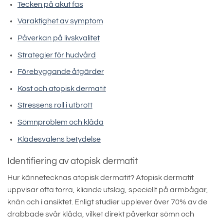
Tecken på akut fas
Varaktighet av symptom
Påverkan på livskvalitet
Strategier för hudvård
Förebyggande åtgärder
Kost och atopisk dermatit
Stressens roll i utbrott
Sömnproblem och klåda
Klädesvalens betydelse
Identifiering av atopisk dermatit
Hur kännetecknas atopisk dermatit? Atopisk dermatit
uppvisar ofta torra, kliande utslag, speciellt på armbågar,
knän och i ansiktet. Enligt studier upplever över 70% av de
drabbade svår klåda, vilket direkt påverkar sömn och