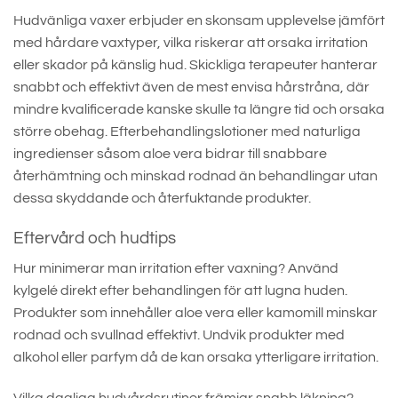
Hudvänliga vaxer erbjuder en skonsam upplevelse jämfört
med hårdare vaxtyper, vilka riskerar att orsaka irritation
eller skador på känslig hud. Skickliga terapeuter hanterar
snabbt och effektivt även de mest envisa hårstråna, där
mindre kvalificerade kanske skulle ta längre tid och orsaka
större obehag. Efterbehandlingslotioner med naturliga
ingredienser såsom aloe vera bidrar till snabbare
återhämtning och minskad rodnad än behandlingar utan
dessa skyddande och återfuktande produkter.
Eftervård och hudtips
Hur minimerar man irritation efter vaxning? Använd
kylgelé direkt efter behandlingen för att lugna huden.
Produkter som innehåller aloe vera eller kamomill minskar
rodnad och svullnad effektivt. Undvik produkter med
alkohol eller parfym då de kan orsaka ytterligare irritation.
Vilka dagliga hudvårdsrutiner främjar snabb läkning?