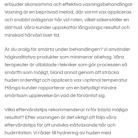
erbjuder skonsamma och effektiva vaxningsbehandlingar.
Vaxning är en beprövad metod, där varmt vax appliceras
och snabbt avlägsnar hår vid roten, vilket säkerställer en
slät hud. Våra kunder uppskattar långvariga resultat och
minskad hårväxt över tid.
Är du orolig för smärta under behandlingen? Vi använder
högkvalitativa produkter som minimerar obehag. Våra
terapeuter är utbildade i tekniker som gör processen så
smärtfri som möjligt, bland annat genom att sträcka
huden ordentligt och applicera vax i optimal temperatur.
Många kunder rapporterar om en betydligt mindre
smärtsam upplevelse än vad de förväntat sig.
Vilka eftervårdstips rekommenderar ni för bästa möjliga
resultat? Efter vaxningen är det viktigt att följa våra
eftervårdstips för att undvika inåtväxande hår och
hudirritation. Vi råder till hydrering av huden med