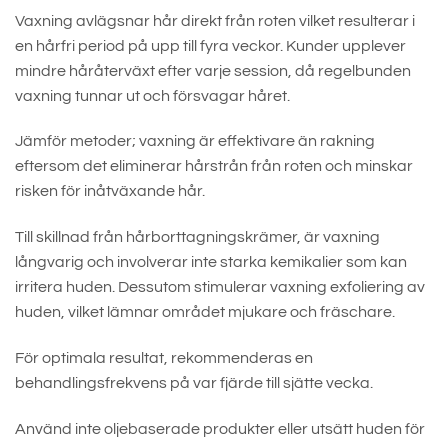
Vaxning avlägsnar hår direkt från roten vilket resulterar i
en hårfri period på upp till fyra veckor. Kunder upplever
mindre håråterväxt efter varje session, då regelbunden
vaxning tunnar ut och försvagar håret.
Jämför metoder; vaxning är effektivare än rakning
eftersom det eliminerar hårstrån från roten och minskar
risken för inåtväxande hår.
Till skillnad från hårborttagningskrämer, är vaxning
långvarig och involverar inte starka kemikalier som kan
irritera huden. Dessutom stimulerar vaxning exfoliering av
huden, vilket lämnar området mjukare och fräschare.
För optimala resultat, rekommenderas en
behandlingsfrekvens på var fjärde till sjätte vecka.
Använd inte oljebaserade produkter eller utsätt huden för