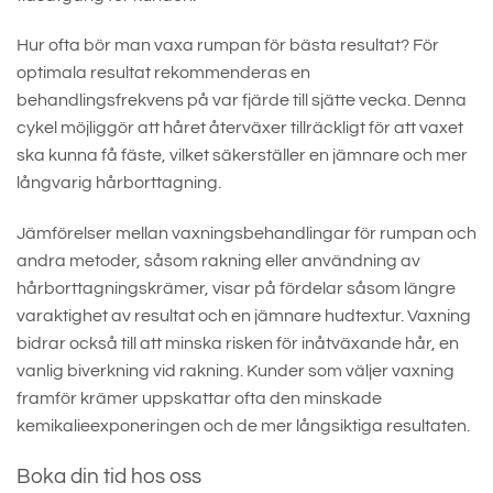
Hur ofta bör man vaxa rumpan för bästa resultat? För
optimala resultat rekommenderas en
behandlingsfrekvens på var fjärde till sjätte vecka. Denna
cykel möjliggör att håret återväxer tillräckligt för att vaxet
ska kunna få fäste, vilket säkerställer en jämnare och mer
långvarig hårborttagning.
Jämförelser mellan vaxningsbehandlingar för rumpan och
andra metoder, såsom rakning eller användning av
hårborttagningskrämer, visar på fördelar såsom längre
varaktighet av resultat och en jämnare hudtextur. Vaxning
bidrar också till att minska risken för inåtväxande hår, en
vanlig biverkning vid rakning. Kunder som väljer vaxning
framför krämer uppskattar ofta den minskade
kemikalieexponeringen och de mer långsiktiga resultaten.
Boka din tid hos oss