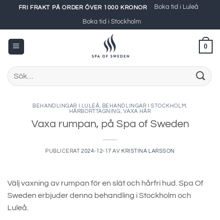
Skip
Boka tid i Luleå
FRI FRAKT PÅ ORDER ÖVER 1000 KRONOR
to
Boka tid i Stockholm
content
0
Sök
efter:
BEHANDLINGAR I LULEÅ
,
BEHANDLINGAR I STOCKHOLM
,
HÅRBORTTAGNING
,
VAXA HÅR
Vaxa rumpan, på Spa of Sweden
PUBLICERAT
2024-12-17
AV
KRISTINA LARSSON
Välj vaxning av rumpan för en slät och hårfri hud. Spa Of
Sweden erbjuder denna behandling i Stockholm och
Luleå.