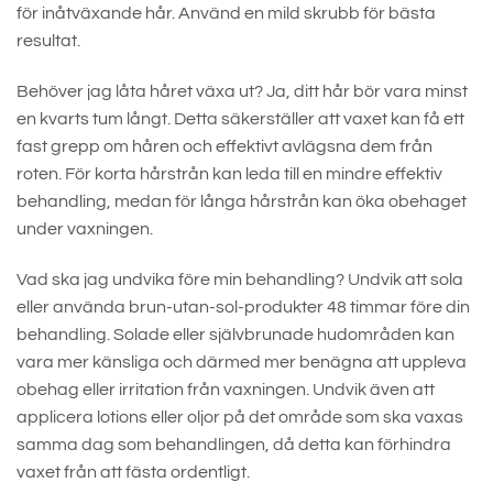
för inåtväxande hår. Använd en mild skrubb för bästa
resultat.
Behöver jag låta håret växa ut? Ja, ditt hår bör vara minst
en kvarts tum långt. Detta säkerställer att vaxet kan få ett
fast grepp om håren och effektivt avlägsna dem från
roten. För korta hårstrån kan leda till en mindre effektiv
behandling, medan för långa hårstrån kan öka obehaget
under vaxningen.
Vad ska jag undvika före min behandling? Undvik att sola
eller använda brun-utan-sol-produkter 48 timmar före din
behandling. Solade eller självbrunade hudområden kan
vara mer känsliga och därmed mer benägna att uppleva
obehag eller irritation från vaxningen. Undvik även att
applicera lotions eller oljor på det område som ska vaxas
samma dag som behandlingen, då detta kan förhindra
vaxet från att fästa ordentligt.