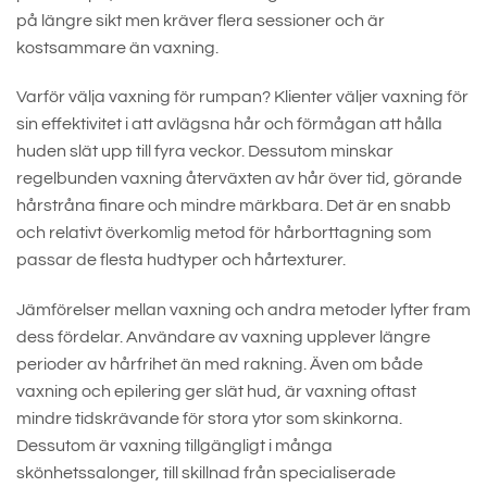
på längre sikt men kräver flera sessioner och är
kostsammare än vaxning.
Varför välja vaxning för rumpan? Klienter väljer vaxning för
sin effektivitet i att avlägsna hår och förmågan att hålla
huden slät upp till fyra veckor. Dessutom minskar
regelbunden vaxning återväxten av hår över tid, görande
hårstråna finare och mindre märkbara. Det är en snabb
och relativt överkomlig metod för hårborttagning som
passar de flesta hudtyper och hårtexturer.
Jämförelser mellan vaxning och andra metoder lyfter fram
dess fördelar. Användare av vaxning upplever längre
perioder av hårfrihet än med rakning. Även om både
vaxning och epilering ger slät hud, är vaxning oftast
mindre tidskrävande för stora ytor som skinkorna.
Dessutom är vaxning tillgängligt i många
skönhetssalonger, till skillnad från specialiserade