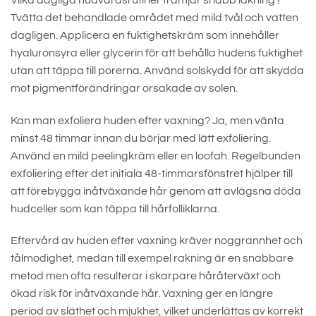
Tvätta det behandlade området med mild tvål och vatten
dagligen. Applicera en fuktighetskräm som innehåller
hyaluronsyra eller glycerin för att behålla hudens fuktighet
utan att täppa till porerna. Använd solskydd för att skydda
mot pigmentförändringar orsakade av solen.
Kan man exfoliera huden efter vaxning? Ja, men vänta
minst 48 timmar innan du börjar med lätt exfoliering.
Använd en mild peelingkräm eller en loofah. Regelbunden
exfoliering efter det initiala 48-timmarsfönstret hjälper till
att förebygga inåtväxande hår genom att avlägsna döda
hudceller som kan täppa till hårfolliklarna.
Eftervård av huden efter vaxning kräver noggrannhet och
tålmodighet, medan till exempel rakning är en snabbare
metod men ofta resulterar i skarpare håråterväxt och
ökad risk för inåtväxande hår. Vaxning ger en längre
period av släthet och mjukhet, vilket underlättas av korrekt