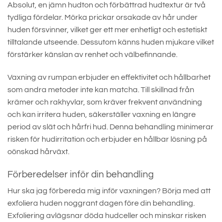
Absolut, en jämn hudton och förbättrad hudtextur är två
tydliga fördelar. Mörka prickar orsakade av hår under
huden försvinner, vilket ger ett mer enhetligt och estetiskt
tilltalande utseende. Dessutom känns huden mjukare vilket
förstärker känslan av renhet och välbefinnande.
Vaxning av rumpan erbjuder en effektivitet och hållbarhet
som andra metoder inte kan matcha. Till skillnad från
krämer och rakhyvlar, som kräver frekvent användning
och kan irritera huden, säkerställer vaxning en längre
period av slät och hårfri hud. Denna behandling minimerar
risken för hudirritation och erbjuder en hållbar lösning på
oönskad hårväxt.
Förberedelser inför din behandling
Hur ska jag förbereda mig inför vaxningen? Börja med att
exfoliera huden noggrant dagen före din behandling.
Exfoliering avlägsnar döda hudceller och minskar risken