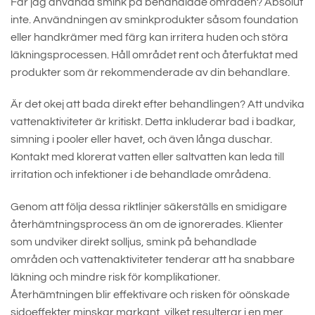
Får jag använda smink på behandlade områden? Absolut
inte. Användningen av sminkprodukter såsom foundation
eller handkrämer med färg kan irritera huden och störa
läkningsprocessen. Håll området rent och återfuktat med
produkter som är rekommenderade av din behandlare.
Är det okej att bada direkt efter behandlingen? Att undvika
vattenaktiviteter är kritiskt. Detta inkluderar bad i badkar,
simning i pooler eller havet, och även långa duschar.
Kontakt med klorerat vatten eller saltvatten kan leda till
irritation och infektioner i de behandlade områdena.
Genom att följa dessa riktlinjer säkerställs en smidigare
återhämtningsprocess än om de ignorerades. Klienter
som undviker direkt solljus, smink på behandlade
områden och vattenaktiviteter tenderar att ha snabbare
läkning och mindre risk för komplikationer.
Återhämtningen blir effektivare och risken för oönskade
sidoeffekter minskar markant, vilket resulterar i en mer