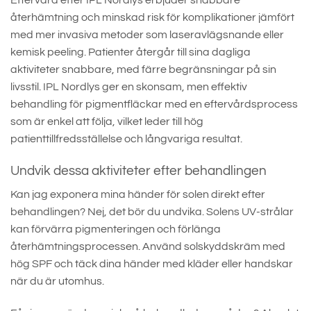
Eftervård efter IPL Nordlys erbjuder snabbare
återhämtning och minskad risk för komplikationer jämfört
med mer invasiva metoder som laseravlägsnande eller
kemisk peeling. Patienter återgår till sina dagliga
aktiviteter snabbare, med färre begränsningar på sin
livsstil. IPL Nordlys ger en skonsam, men effektiv
behandling för pigmentfläckar med en eftervårdsprocess
som är enkel att följa, vilket leder till hög
patienttillfredsställelse och långvariga resultat.
Undvik dessa aktiviteter efter behandlingen
Kan jag exponera mina händer för solen direkt efter
behandlingen? Nej, det bör du undvika. Solens UV-strålar
kan förvärra pigmenteringen och förlänga
återhämtningsprocessen. Använd solskyddskräm med
hög SPF och täck dina händer med kläder eller handskar
när du är utomhus.