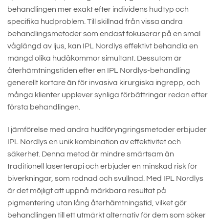
behandlingen mer exakt efter individens hudtyp och
specifika hudproblem. Till skillnad från vissa andra
behandlingsmetoder som endast fokuserar på en smal
våglängd av ljus, kan IPL Nordlys effektivt behandla en
mängd olika hudåkommor simultant. Dessutom är
återhämtningstiden efter en IPL Nordlys-behandling
generellt kortare än för invasiva kirurgiska ingrepp, och
många klienter upplever synliga förbättringar redan efter
första behandlingen.
I jämförelse med andra hudföryngringsmetoder erbjuder
IPL Nordlys en unik kombination av effektivitet och
säkerhet. Denna metod är mindre smärtsam än
traditionell laserterapi och erbjuder en minskad risk för
biverkningar, som rodnad och svullnad. Med IPL Nordlys
är det möjligt att uppnå märkbara resultat på
pigmentering utan lång återhämtningstid, vilket gör
behandlingen till ett utmärkt alternativ för dem som söker