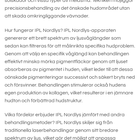
solskador och vissa typer av melasma. Tekniken möjliggör
precisionsbehandling av det önskade hudområdet utan
att skada omkringliggande vävnader.
Hur fungerar IPL Nordlys? IPL Nordlys-apparaten
genererar ett brett spektrum av ljusvåglängder som
sedan kan filtreras för att målinrikta specifika hudproblem.
Genom att välja en specifik våglängd kan behandlingen
effektivt minska mörka pigmentfläckar genom att ljuset
absorberas av pigmentet i huden, vilket leder till att dessa
oönskade pigmenteringar successivt och säkert bryts ned
och försvinner. Behandlingen stimulerar också hudens
egen produktion av kollagen, vilket resulterar i en jämnare
hudton och förbättrad hudstruktur.
Vilka fördelar erbjuder IPL Nordlys jämfört med andra
behandlingsmetoder? IPL Nordlys skiljer sig från
traditionella laserbehandlingar genom sitt bredare
spektrum av ljus, vilket gör det möjligt att anpassa