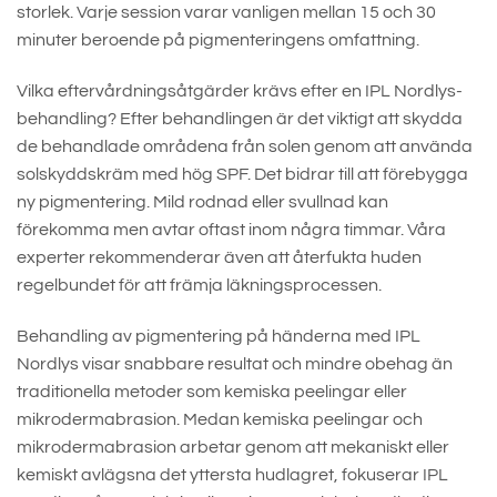
storlek. Varje session varar vanligen mellan 15 och 30
minuter beroende på pigmenteringens omfattning.
Vilka eftervårdningsåtgärder krävs efter en IPL Nordlys-
behandling? Efter behandlingen är det viktigt att skydda
de behandlade områdena från solen genom att använda
solskyddskräm med hög SPF. Det bidrar till att förebygga
ny pigmentering. Mild rodnad eller svullnad kan
förekomma men avtar oftast inom några timmar. Våra
experter rekommenderar även att återfukta huden
regelbundet för att främja läkningsprocessen.
Behandling av pigmentering på händerna med IPL
Nordlys visar snabbare resultat och mindre obehag än
traditionella metoder som kemiska peelingar eller
mikrodermabrasion. Medan kemiska peelingar och
mikrodermabrasion arbetar genom att mekaniskt eller
kemiskt avlägsna det yttersta hudlagret, fokuserar IPL