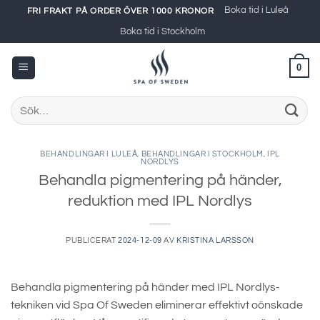
Skip
Boka tid i Luleå
FRI FRAKT PÅ ORDER ÖVER 1000 KRONOR
to
Boka tid i Stockholm
content
0
Sök
efter:
BEHANDLINGAR I LULEÅ
,
BEHANDLINGAR I STOCKHOLM
,
IPL
NORDLYS
Behandla pigmentering på händer,
reduktion med IPL Nordlys
PUBLICERAT
2024-12-09
AV
KRISTINA LARSSON
Behandla pigmentering på händer med IPL Nordlys-
tekniken vid Spa Of Sweden eliminerar effektivt oönskade