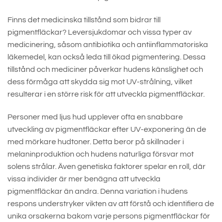
Finns det medicinska tillstånd som bidrar till
pigmentfläckar? Leversjukdomar och vissa typer av
medicinering, såsom antibiotika och antiinflammatoriska
läkemedel, kan också leda till ökad pigmentering. Dessa
tillstånd och mediciner påverkar hudens känslighet och
dess förmåga att skydda sig mot UV-strålning, vilket
resulterar i en större risk för att utveckla pigmentfläckar.
Personer med ljus hud upplever ofta en snabbare
utveckling av pigmentfläckar efter UV-exponering än de
med mörkare hudtoner. Detta beror på skillnader i
melaninproduktion och hudens naturliga försvar mot
solens strålar. Även genetiska faktorer spelar en roll, där
vissa individer är mer benägna att utveckla
pigmentfläckar än andra. Denna variation i hudens
respons understryker vikten av att förstå och identifiera de
unika orsakerna bakom varje persons pigmentfläckar för