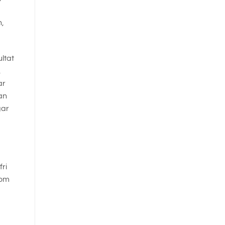
n,
ltat
,
ar
an
gar
ri
som