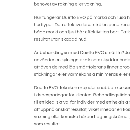
behovet av rakning eller vaxning.
Hur fungerar Duetto EVO på mörka och ljusa h
hudtyper. Den effektiva laserstrålen penetrerar 
både mörkt och ljust hår effektivt tas bort. Pat
resultat utan skadad hud.
Är behandlingen med Duetto EVO smärtfri? Ja, d
använder en kylningsteknik som skyddar huden
att även de med låg smärttolerans finner pro
stickningar eller värmekänsla minimeras eller e
Duetto EVO-tekniken erbjuder snabbare session
tidsbesparingar för klienten. Behandlingstiden
till ett idealiskt val för individer med ett hekt
att uppnå önskat resultat, vilket innebär en 
vaxning eller kemiska hårborttagningskrämer, 
som resultat.