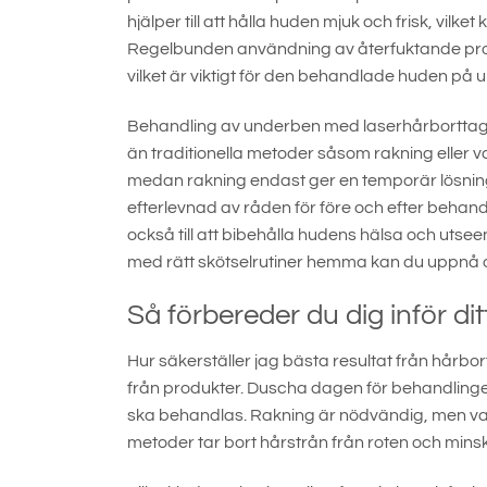
hjälper till att hålla huden mjuk och frisk, vilk
Regelbunden användning av återfuktande produk
vilket är viktigt för den behandlade huden på
Behandling av underben med laserhårborttagn
än traditionella metoder såsom rakning eller va
medan rakning endast ger en temporär lösnin
efterlevnad av råden för före och efter behand
också till att bibehålla hudens hälsa och uts
med rätt skötselrutiner hemma kan du uppnå o
Så förbereder du dig inför di
Hur säkerställer jag bästa resultat från hårbor
från produkter. Duscha dagen för behandlinge
ska behandlas. Rakning är nödvändig, men vaxn
metoder tar bort hårstrån från roten och minska