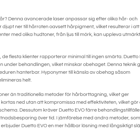
år? Denna avancerade laser anpassar sig efter olika hår- och
djupt ner till hårroten oavsett hårpigment, vilket resulterar i att
ienter med olika hudtoner, från ljus till mörk, kan uppleva utmärk
e flesta klienter rapporterar minimal till ingen smärta. Duett
 under behandlingen, vilket minskar obehaget. Denna teknik 
ceduren hanterbar. Hyponymer till känsla av obehag såsom
limineras helt.
er än traditionella metoder för hårborttagning, vilket ger
 kortas ned utan att kompromissa med effektiviteten, vilket gör
iskt schema. Dessutom kräver Duetto EVO färre behandlingstillfälle
kostnadsbesparing över tid. I jämförelse med andra metoder, so
erbjuder Duetto EVO en mer hållbar lösning med långsiktigt sl