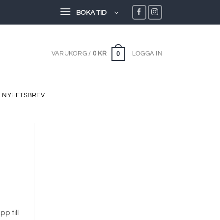
BOKA TID
0
VARUKORG /
0
KR
LOGGA IN
NYHETSBREV
p till