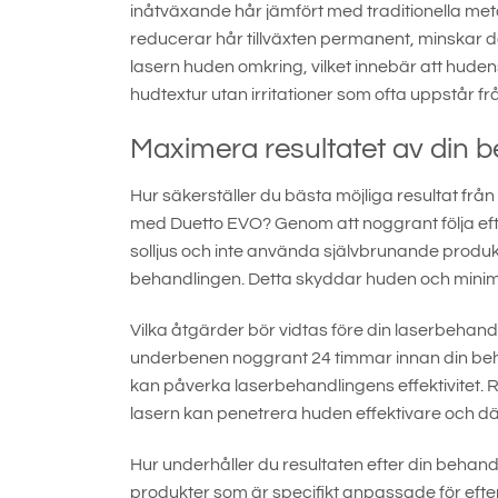
inåtväxande hår jämfört med traditionella me
reducerar hår tillväxten permanent, minskar de
lasern huden omkring, vilket innebär att huden
hudtextur utan irritationer som ofta uppstår frå
Maximera resultatet av din 
Hur säkerställer du bästa möjliga resultat f
med Duetto EVO? Genom att noggrant följa efte
solljus och inte använda självbrunande prod
behandlingen. Detta skyddar huden och minime
Vilka åtgärder bör vidtas före din laserbehandl
underbenen noggrant 24 timmar innan din beha
kan påverka laserbehandlingens effektivitet. R
lasern kan penetrera huden effektivare och dä
Hur underhåller du resultaten efter din behand
produkter som är specifikt anpassade för eft