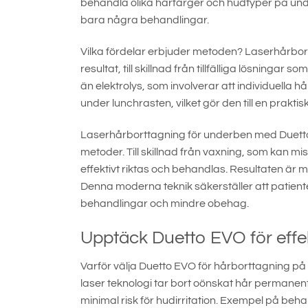
behandla olika hårfärger och hudtyper på unde
bara några behandlingar.
Vilka fördelar erbjuder metoden? Laserhårbo
resultat, till skillnad från tillfälliga lösnin
än elektrolys, som involverar att individuell
under lunchrasten, vilket gör den till en prakti
Laserhårborttagning för underben med Duetto 
metoder. Till skillnad från vaxning, som kan mi
effektivt riktas och behandlas. Resultaten är
Denna moderna teknik säkerställer att patien
behandlingar och mindre obehag.
Upptäck Duetto EVO för effe
Varför välja Duetto EVO för hårborttagning p
laser teknologi tar bort oönskat hår permanent
minimal risk för hudirritation. Exempel på beh