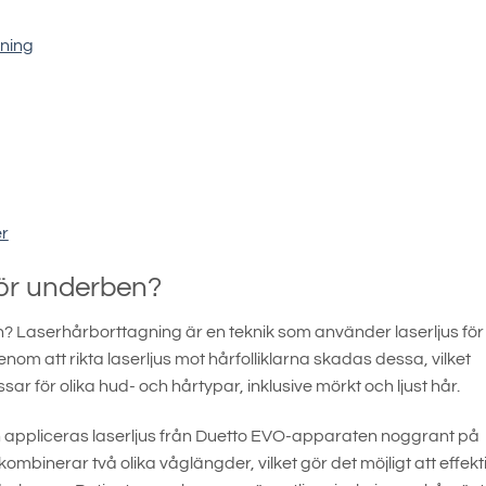
gning
er
för underben?
 Laserhårborttagning är en teknik som använder laserljus för 
 att rikta laserljus mot hårfolliklarna skadas dessa, vilket
r för olika hud- och hårtypar, inklusive mörkt och ljust hår.
appliceras laserljus från Duetto EVO-apparaten noggrant på
binerar två olika våglängder, vilket gör det möjligt att effekti