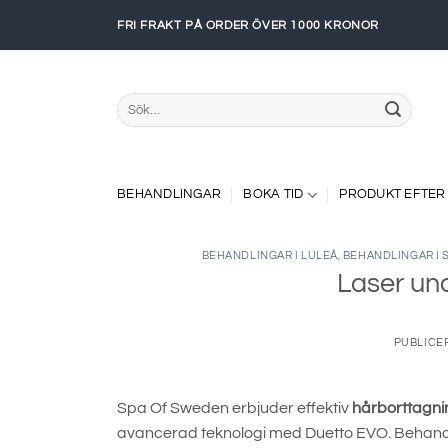
Skip
FRI FRAKT PÅ ORDER ÖVER 1000 KRONOR
to
content
Sök
efter:
BEHANDLINGAR
BOKA TID
PRODUKT EFTER
BEHANDLINGAR I LULEÅ
,
BEHANDLINGAR I
Laser un
PUBLICE
Spa Of Sweden erbjuder effektiv
hårborttagni
avancerad teknologi med Duetto EVO. Behan