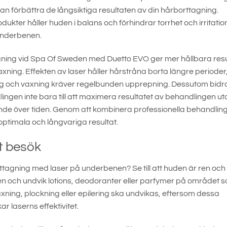
et kan förbättra de långsiktiga resultaten av din hårborttagning.
ter håller huden i balans och förhindrar torrhet och irritatio
 underbenen.
ing vid Spa Of Sweden med Duetto EVO ger mer hållbara resu
xning. Effekten av laser håller hårstråna borta längre perioder
g och vaxning kräver regelbunden upprepning. Dessutom bidr
lingen inte bara till att maximera resultatet av behandlingen ut
eende över tiden. Genom att kombinera professionella behandlin
ptimala och långvariga resultat.
tt besök
ttagning med laser på underbenen? Se till att huden är ren och f
n och undvik lotions, deodoranter eller parfymer på området 
ing, plockning eller epilering ska undvikas, eftersom dessa
r laserns effektivitet.