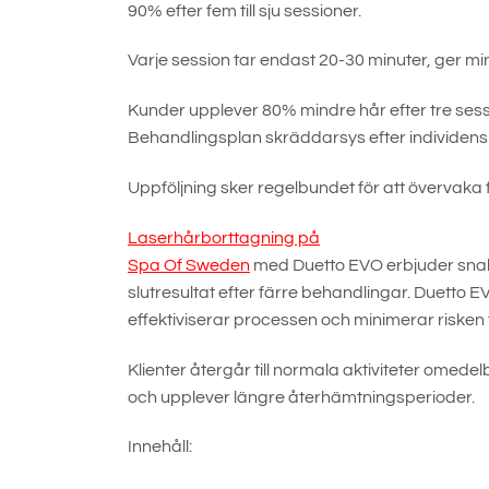
90% efter fem till sju sessioner.
Varje session tar endast 20-30 minuter, ger m
Kunder upplever 80% mindre hår efter tre sessi
Behandlingsplan skräddarsys efter individens hå
Uppföljning sker regelbundet för att övervaka
Laserhårborttagning på
Spa Of Sweden
med Duetto EVO erbjuder snabba
slutresultat efter färre behandlingar. Duetto E
effektiviserar processen och minimerar risken f
Klienter återgår till normala aktiviteter omedel
och upplever längre återhämtningsperioder.
Innehåll: