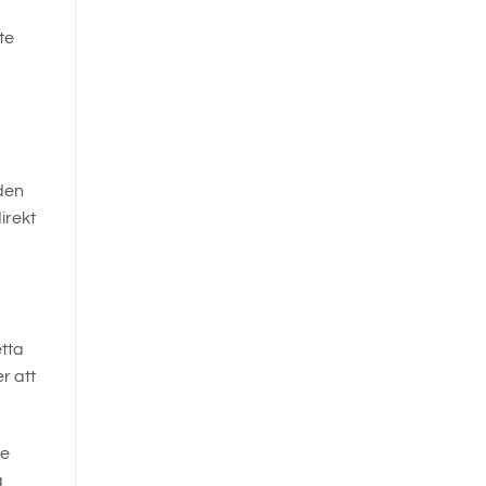
te
den
irekt
tta
r att
de
g