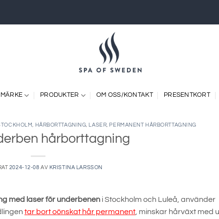
 MÄRKE
PRODUKTER
OM OSS/KONTAKT
PRESENTKORT
 STOCKHOLM
,
HÅRBORTTAGNING
,
LASER
,
PERMANENT HÅRBORTTAGNING
derben hårborttagning
RAT
2024-12-08
AV
KRISTINA LARSSON
ng med laser för underbenen
i Stockholm och Luleå, använder
dlingen
tar bort oönskat hår permanent
, minskar hårväxt med up