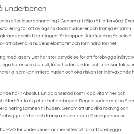
på underbenen
en efter laserbehandling? Genom att följa rätt eftervård. Ex
xfoliering för att avlägsna döda hudceller och främja en jämn
ngkräm specifikt framtagen för kroppen. Återfuktning är också
ör att bibehålla hudens elasticitet och förhindra torrhet.
gning med laser? Det har stor betydelse för att förebygga inåtvä
aturliga fibrer som bomull, låter huden andas och minskar friktio
 material som kan irritera huden och öka risken för inåtväxande 
äxande hår? Absolut. En balanserad kost rik på vitaminer och
tt återhämta sig efter behandlingen. Regelbunden motion öka
sportera näringsämnen till huden. Genom att undvika rökning och
örebygga torrhet och främja en snabbare läkningsprocess.
 EVO för underbenen är mer effektivt för att förebygga