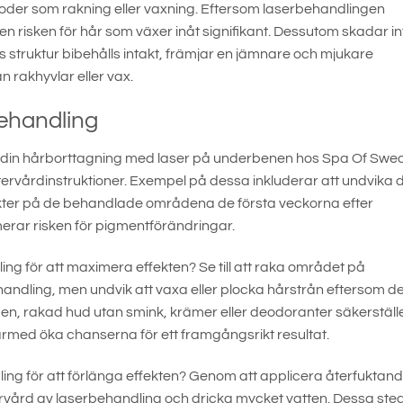
toder som rakning eller vaxning. Eftersom laserbehandlingen
n risken för hår som växer inåt signifikant. Dessutom skadar in
s struktur bibehålls intakt, främjar en jämnare och mjukare
n rakhyvlar eller vax.
behandling
rån din hårborttagning med laser på underbenen hos Spa Of Swe
rvårdinstruktioner. Exempel på dessa inkluderar att undvika d
ukter på de behandlade områdena de första veckorna efter
rar risken för pigmentförändringar.
ing för att maximera effekten? Se till att raka området på
ndling, men undvik att vaxa eller plocka hårstrån eftersom de
en, rakad hud utan smink, krämer eller deodoranter säkerställe
rmed öka chanserna för ett framgångsrikt resultat.
ling för att förlänga effekten? Genom att applicera återfuktan
ervård av laserbehandling och dricka mycket vatten. Dessa ste