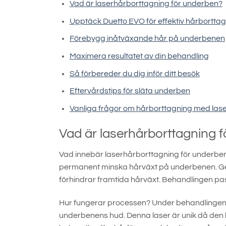
Vad är laserhårborttagning för underben?
Upptäck Duetto EVO för effektiv hårbortta
Förebygg inåtväxande hår på underbenen
Maximera resultatet av din behandling
Så förbereder du dig inför ditt besök
Eftervårdstips för släta underben
Vanliga frågor om hårborttagning med las
Vad är laserhårborttagning 
Vad innebär laserhårborttagning för underben?
permanent minska hårväxt på underbenen. Genom
förhindrar framtida hårväxt. Behandlingen passa
Hur fungerar processen? Under behandlingen 
underbenens hud. Denna laser är unik då den kom