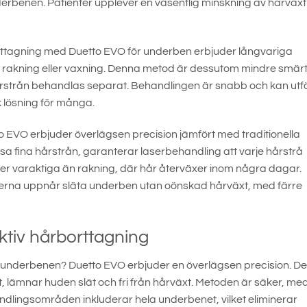
rbenen. Patienter upplever en väsentlig minskning av hårväxt 
rttagning med Duetto EVO för underben erbjuder långvariga
gar som rakning eller vaxning. Denna metod är dessutom mindre smä
a hårstrån behandlas separat. Behandlingen är snabb och kan utf
sk lösning för många.
EVO erbjuder överlägsen precision jämfört med traditionella
ssa fina hårstrån, garanterar laserbehandling att varje hårstrå
 mer varaktiga än rakning, där hår återväxer inom några dagar.
terna uppnår släta underben utan oönskad hårväxt, med färre
ktiv hårborttagning
å underbenen? Duetto EVO erbjuder en överlägsen precision. D
, lämnar huden slät och fri från hårväxt. Metoden är säker, me
andlingsområden inkluderar hela underbenet, vilket eliminerar