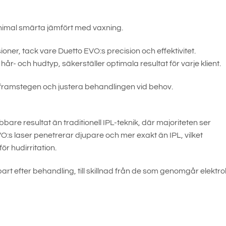
inimal smärta jämfört med vaxning.
oner, tack vare Duetto EVO:s precision och effektivitet.
r- och hudtyp, säkerställer optimala resultat för varje klient.
 framstegen och justera behandlingen vid behov.
re resultat än traditionell IPL-teknik, där majoriteten ser
VO:s laser penetrerar djupare och mer exakt än IPL, vilket
ör hudirritation.
bart efter behandling, till skillnad från de som genomgår elektro