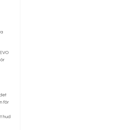
ta
o EVO
gör
 det
n för
m
ät hud