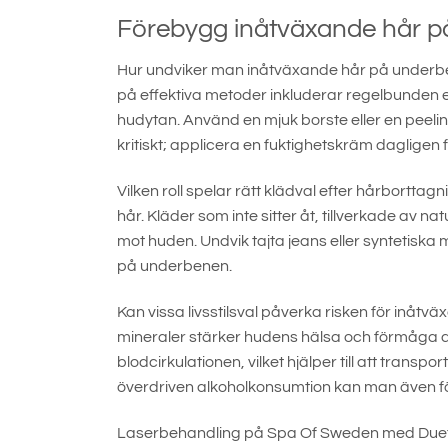
Förebygg inåtväxande hår 
Hur undviker man inåtväxande hår på underben
på effektiva metoder inkluderar regelbunden e
hudytan. Använd en mjuk borste eller en peeli
kritiskt; applicera en fuktighetskräm dagligen f
Vilken roll spelar rätt klädval efter hårbortta
hår. Kläder som inte sitter åt, tillverkade av n
mot huden. Undvik tajta jeans eller syntetiska
på underbenen.
Kan vissa livsstilsval påverka risken för inåtv
mineraler stärker hudens hälsa och förmåga a
blodcirkulationen, vilket hjälper till att tran
överdriven alkoholkonsumtion kan man även f
Laserbehandling på Spa Of Sweden med Duetto