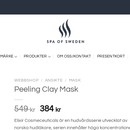
 MÄRKE
PRODUKTER
OM OSS/KONTAKT
PRESENTKORT
WEBBSHOP
/
ANSIKTE
/
MASK
Peeling Clay Mask
Det
Det
549
384
kr
kr
ursprungliga
nuvarande
E
lixir Cosmeceuticals är en hudvårdsserie utvecklat av
priset
priset
norska hudläkare, serien innehåller höga koncentration