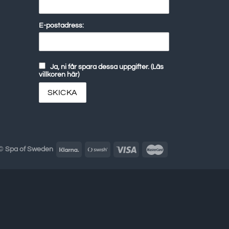
E-postadress:
Ja, ni får spara dessa uppgifter. (Läs
villkoren här)
 ©
Spa of Sweden