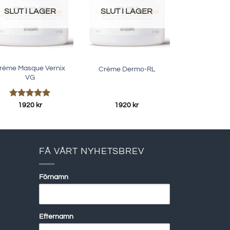
SLUT I LAGER
SLUT I LAGER
rème Masque Vernix
Crème Dermo-RL
VG
Betygsatt
1920
kr
1920
kr
5.00
av 5
FÅ VÅRT NYHETSBREV
Förnamn
Efternamn