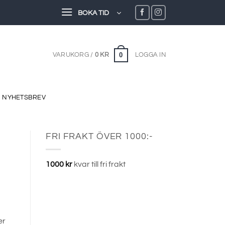
BOKA TID
0
VARUKORG /
0
KR
LOGGA IN
NYHETSBREV
FRI FRAKT ÖVER 1000:-
1000
kr
kvar till fri frakt
er