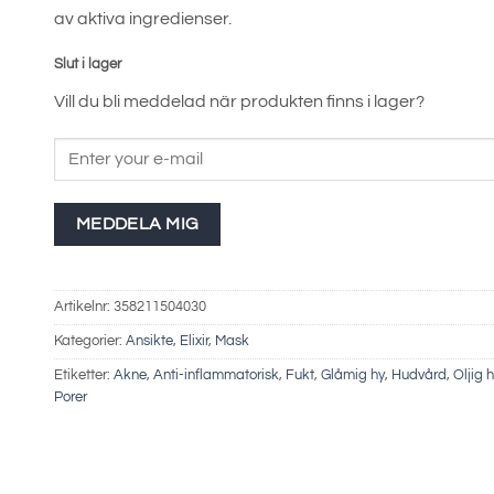
var:
är:
av aktiva ingredienser.
549 kr.
384 kr.
Slut i lager
Vill du bli meddelad när produkten finns i lager?
MEDDELA MIG
Artikelnr:
358211504030
Kategorier:
Ansikte
,
Elixir
,
Mask
Etiketter:
Akne
,
Anti-inflammatorisk
,
Fukt
,
Glåmig hy
,
Hudvård
,
Oljig 
Porer