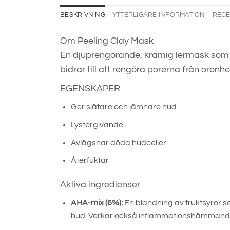
BESKRIVNING
YTTERLIGARE INFORMATION
RECE
Om Peeling Clay Mask
En djuprengörande, krämig lermask som ä
bidrar till att rengöra porerna från orenh
EGENSKAPER
Ger slätare och jämnare hud
Lystergivande
Avlägsnar döda hudceller
Återfuktar
Aktiva ingredienser
AHA-mix (6%):
En blandning av fruktsyror so
hud. Verkar också inflammationshämmande, 