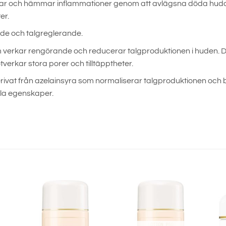
 och hämmar inflammationer genom att avlägsna döda hudcell
er.
de och talgreglerande.
m verkar rengörande och reducerar talgproduktionen i huden.
erkar stora porer och tilltäpptheter.
rivat från azelainsyra som normaliserar talgproduktionen och 
la egenskaper.