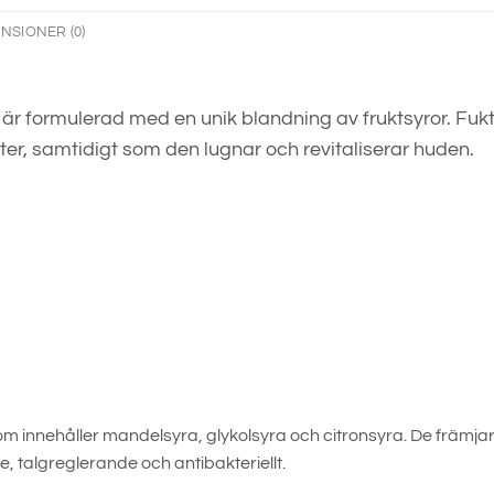
NSIONER (0)
r formulerad med en unik blandning av fruktsyror. Fuk
eter, samtidigt som den lugnar och revitaliserar huden.
m innehåller mandelsyra, glykolsyra och citronsyra. De främjar
talgreglerande och antibakteriellt.