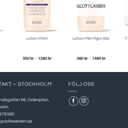
SLUT I LAGER
C
Lotion P50V
Lotion P50 Pigm 400
risintervall:
Prisintervall:
Prisintervall:
350
kr
–
1290
kr
390
kr
–
1460
kr
50 kr
350 kr
390 kr
ll
till
till
290 kr
1290 kr
1460 kr
TAKT – STOCKHOLM
FÖLJ OSS
ndsgatan 56, Odenplan,
holm
979390
spaofsweden.se