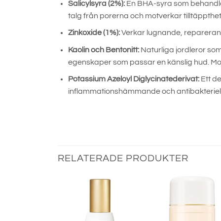
Salicylsyra (2%):
En BHA-syra som behandlar
talg från porerna och motverkar tilltäppthet
Zinkoxide (1%):
Verkar lugnande, repareran
Kaolin och Bentonitt:
Naturliga jordleror so
egenskaper som passar en känslig hud. Motv
Potassium Azeloyl Diglycinatederivat:
Ett de
inflammationshämmande och antibakteriel
RELATERADE PRODUKTER