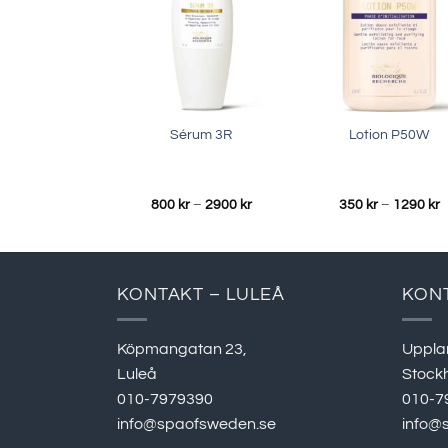
Sérum 3R
Lotion P50W
Prisintervall:
P
800
kr
–
2900
kr
350
kr
–
1290
kr
800 kr
3
till
ti
2900 kr
1
KONTAKT – LULEÅ
KON
Köpmangatan 23,
Uppla
Luleå
Stock
010-7979390
010-7
info@spaofsweden.se
info@