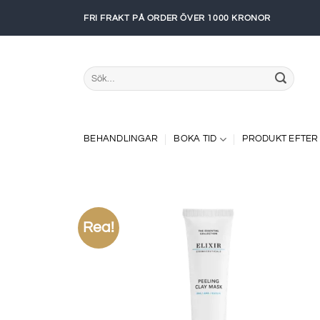
Skip
FRI FRAKT PÅ ORDER ÖVER 1000 KRONOR
to
content
Sök
efter:
BEHANDLINGAR
BOKA TID
PRODUKT EFTER
Rea!