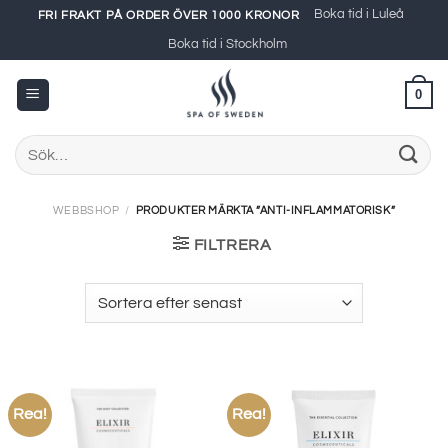
Skip
Boka tid i Luleå
FRI FRAKT PÅ ORDER ÖVER 1000 KRONOR
to
Boka tid i Stockholm
content
0
Sök
efter:
WEBBSHOP
/
PRODUKTER MÄRKTA ”ANTI-INFLAMMATORISK”
FILTRERA
Rea!
Rea!