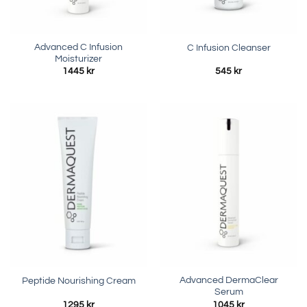
Advanced C Infusion
C Infusion Cleanser
Moisturizer
1445
kr
545
kr
Advanced DermaClear
Peptide Nourishing Cream
Serum
1295
kr
1045
kr