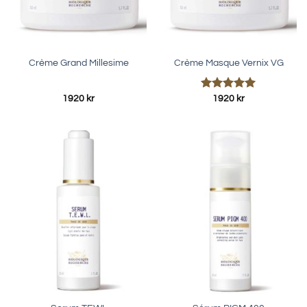
Crème Grand Millesime
Crème Masque Vernix VG
Betygsatt
1920
kr
1920
kr
5.00
av 5