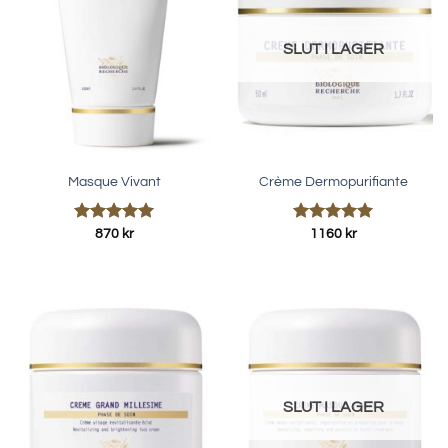
SLUT I LAGER
Masque Vivant
Crème Dermopurifiante
Betygsatt
Betygsatt
870
kr
1160
kr
5.00
av 5
5.00
av 5
SLUT I LAGER