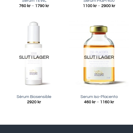
Serum TEWL
Sérum PIGM 400
Prisintervall:
Prisinterva
760
kr
–
1790
kr
1100
kr
–
2900
kr
760 kr
1100 kr
till
till
1790 kr
2900 kr
SLUT I LAGER
SLUT I LAGER
Sérum Biosensible
Serum Iso-Placenta
Prisinterva
2920
kr
460
kr
–
1160
kr
460 kr
till
1160 kr