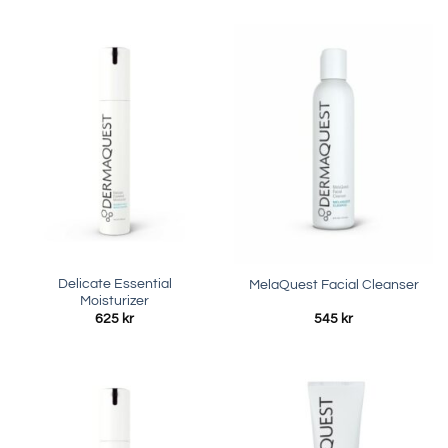
Delicate Essential
MelaQuest Facial Cleanser
Moisturizer
625
kr
545
kr