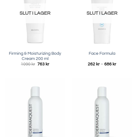
SLUT I LAGER
SLUT I LAGER
Firming & Moisturizing Body
Face Formula
Cream 200 ml
Det
Det
Prisinterval
1090
kr
763
kr
262
kr
–
686
kr
ursprungliga
nuvarande
262 kr
priset
priset
till
var:
är:
686 kr
1090 kr.
763 kr.