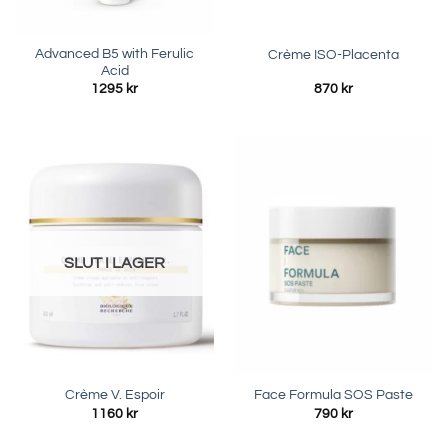
Advanced B5 with Ferulic
Crème ISO-Placenta
Acid
1295
kr
870
kr
SLUT I LAGER
Crème V. Espoir
Face Formula SOS Paste
1160
kr
790
kr