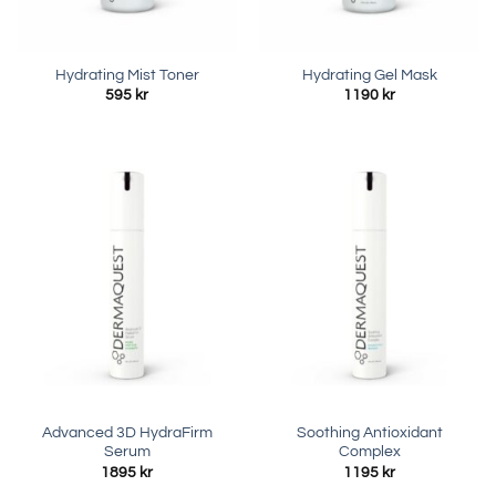
Hydrating Mist Toner
Hydrating Gel Mask
595
kr
1190
kr
Advanced 3D HydraFirm
Soothing Antioxidant
Serum
Complex
1895
kr
1195
kr