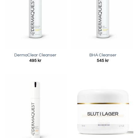
DermaClear Cleanser
BHA Cleanser
495
kr
545
kr
SLUT I LAGER