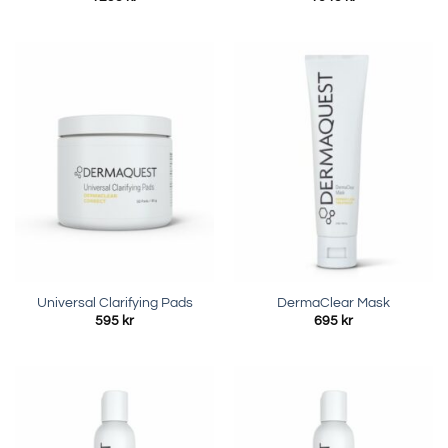
Universal Clarifying Pads
DermaClear Mask
595
kr
695
kr