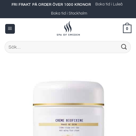
Skip
Boka tid i Luleå
FRI FRAKT PÅ ORDER ÖVER 1000 KRONOR
to
Boka tid i Stockholm
content
0
Sök
efter: