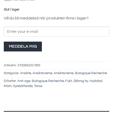
Slut i lager
Vill du bli meddelad när produkten finns i lager?
MEDDELA MIG
Artikelnr:
3700693201865
Kategorier:
Ansikte
,
Ansiktscreme
,
Ansiktscreme
,
Biologique Recherche
Etiketter:
Anti-age
,
Biologique Recherche
,
Fukt
,
Glåmig hy
,
Hudvård
,
Kräm
,
Syresättande
,
Tonus