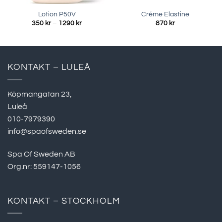
Lotion P50V
Créme Elastine
Prisintervall:
350
kr
–
1290
kr
870
kr
350 kr
till
1290 kr
KONTAKT – LULEÅ
Köpmangatan 23,
Luleå
010-7979390
info@spaofsweden.se
Spa Of Sweden AB
Org.nr: 559147-1056
KONTAKT – STOCKHOLM