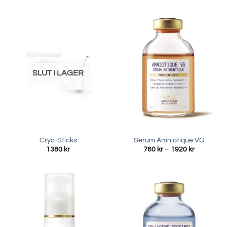
SLUT I LAGER
Cryo-Sticks
Serum Amniotique VG
Prisinterva
1380
kr
760
kr
–
1920
kr
760 kr
till
1920 kr