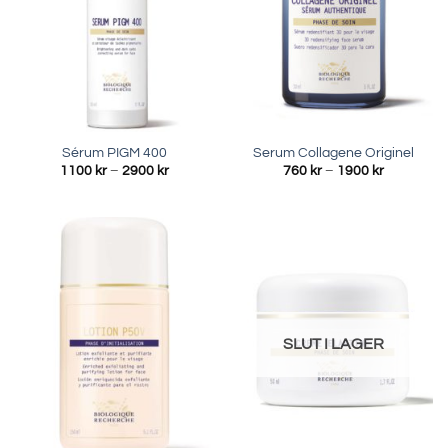
Sérum PIGM 400
Serum Collagene Originel
Prisintervall:
Prisinterva
1100
kr
–
2900
kr
760
kr
–
1900
kr
1100 kr
760 kr
till
till
2900 kr
1900 kr
SLUT I LAGER