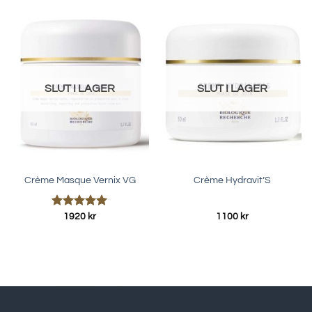
SLUT I LAGER
SLUT I LAGER
Crème Masque Vernix VG
Crème Hydravit’S
Betygsatt
1920
kr
1100
kr
5.00
av 5