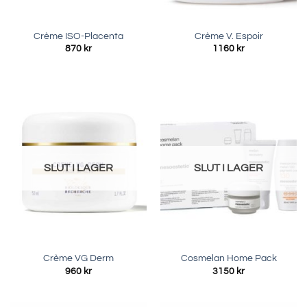
Crème ISO-Placenta
Crème V. Espoir
870
kr
1160
kr
SLUT I LAGER
SLUT I LAGER
Crème VG Derm
Cosmelan Home Pack
960
kr
3150
kr