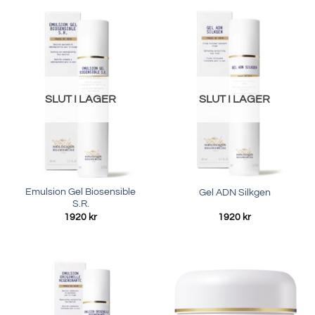
SLUT I LAGER
SLUT I LAGER
Emulsion Gel Biosensible
Gel ADN Silkgen
S.R.
1920
kr
1920
kr