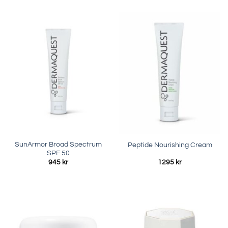
SunArmor Broad Spectrum
Peptide Nourishing Cream
SPF 50
945
kr
1295
kr