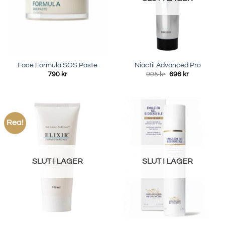
Face Formula SOS Paste
Niactil Advanced Pro
Det
Det
790
kr
995
kr
696
kr
ursprungliga
nuvarande
priset
priset
var:
är:
995 kr.
696 kr.
Rea!
SLUT I LAGER
SLUT I LAGER