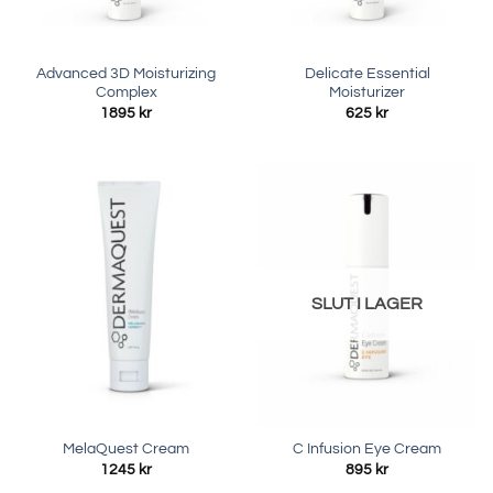
Advanced 3D Moisturizing
Delicate Essential
Complex
Moisturizer
1895
kr
625
kr
SLUT I LAGER
MelaQuest Cream
C Infusion Eye Cream
1245
kr
895
kr