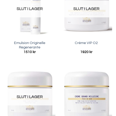
SLUT I LAGER
SLUT I LAGER
Emulsion Originelle
Crème VIP O2
Regenerante
1510
kr
1920
kr
SLUT I LAGER