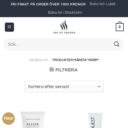
Skip
Boka tid i Luleå
FRI FRAKT PÅ ORDER ÖVER 1000 KRONOR
to
Boka tid i Stockholm
content
0
Sök
efter:
WEBBSHOP
/
PRODUKTER MÄRKTA ”KRÄM”
FILTRERA
Rea!