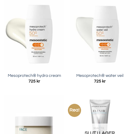
Mesoprotech® hydra cream
Mesoprotech® water veil
725
kr
725
kr
Rea!
SLUT I LAGER