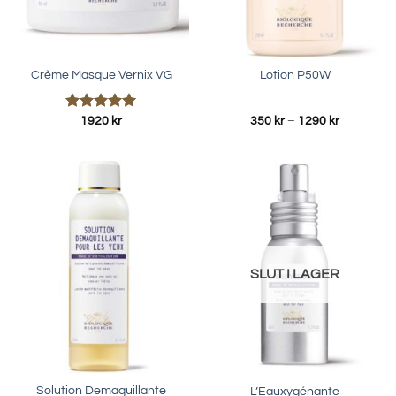
Crème Masque Vernix VG
Lotion P50W
Betygsatt
Prisinterva
1920
kr
350
kr
–
1290
kr
350 kr
5.00
av 5
till
1290 kr
SLUT I LAGER
Solution Demaquillante
L’Eauxygénante