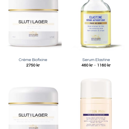
SLUT I LAGER
Crème Biofixine
Serum Elastine
Prisinterva
2750
kr
460
kr
–
1160
kr
460 kr
till
1160 kr
SLUT I LAGER