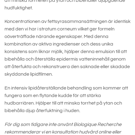
att minska torrheten på ytan och bibehåller djupgående
hudfuktighet.
Koncentrationen av fettsyrasammansättningen är identisk
med den vi har i stratum corneum vilket ger formeln
oöverträffade närande egenskaper. Med denna
kombination av aktiva ingredienser och dess unika
konsistens som liknar mjölk, hjälper denna emulsion till att
bibehålla och återställa epidermis vatteninnehåll genom
att återfukta och rekonstruera den saknade eller skadade
skyddande lipidfilmen.
En intensiv lipidåterställande behandling som kommer att
fungera som en flytande kudde för att stärka
hudbarriären. Hjälper till att minska torrhet på ytan och
bibehålla djup återfuktning i huden.
För dig som tidigare inte använt Biologique Recherche
rekommenderar vi en konsultation hudvård online eller