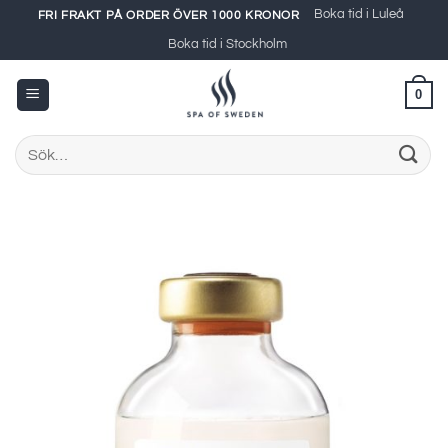
Skip
Boka tid i Luleå
FRI FRAKT PÅ ORDER ÖVER 1000 KRONOR
to
Boka tid i Stockholm
content
0
Sök
efter: