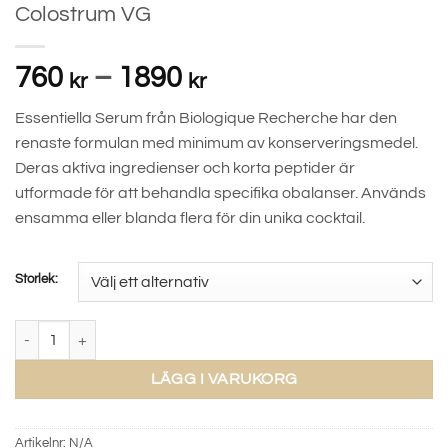
Colostrum VG
Prisintervall:
760
–
1890
kr
kr
760 kr
Essentiella Serum från Biologique Recherche har den
till
renaste formulan med minimum av konserveringsmedel.
1890 kr
Deras aktiva ingredienser och korta peptider är
utformade för att behandla specifika obalanser. Används
ensamma eller blanda flera för din unika cocktail.
Storlek:
Colostrum VG mängd
LÄGG I VARUKORG
Artikelnr:
N/A