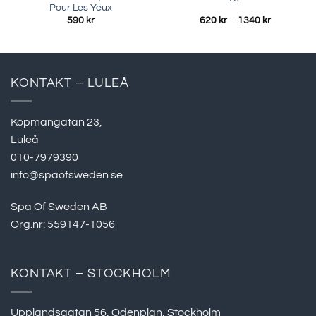
Pour Les Yeux
Prisinterva
590
kr
620
kr
–
1340
kr
620 kr
till
1340 kr
KONTAKT – LULEÅ
Köpmangatan 23,
Luleå
010-7979390
info@spaofsweden.se
Spa Of Sweden AB
Org.nr: 559147-1056
KONTAKT – STOCKHOLM
Upplandsgatan 56, Odenplan, Stockholm