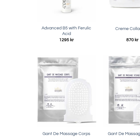
Advanced B5 with Ferulic
Creme Coll
Acid
1295
kr
870
kr
Gant De Massage Corps
Gant De Massag