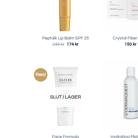
Peptalk Lip Balm SPF 25
Crystal Fibe
Det
Det
249
kr
174
kr
150
kr
ursprungliga
nuvarande
priset
priset
var:
är:
249 kr.
174 kr.
Rea!
SLUT I LAGER
Face Formula
Hydrating Mis