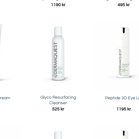
1190
kr
495
kr
Glyco Resurfacing
Cream
Peptide 3D Eye Li
Cleanser
525
kr
1195
kr