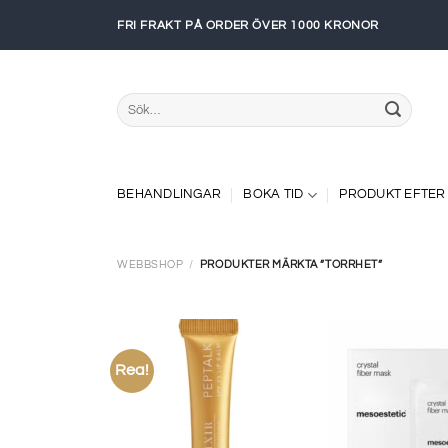
Skip
FRI FRAKT PÅ ORDER ÖVER 1000 KRONOR
to
content
Sök
efter:
BEHANDLINGAR
BOKA TID
PRODUKT EFTER
WEBBSHOP
/
PRODUKTER MÄRKTA ”TORRHET”
Rea!