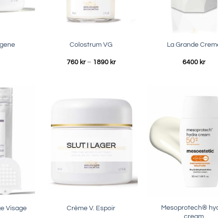
agene
Colostrum VG
La Grande Crem
Prisintervall:
760
kr
–
1890
kr
6400
kr
760 kr
till
1890 kr
SLUT I LAGER
Mesoprotech® hy
e Visage
Crème V. Espoir
cream