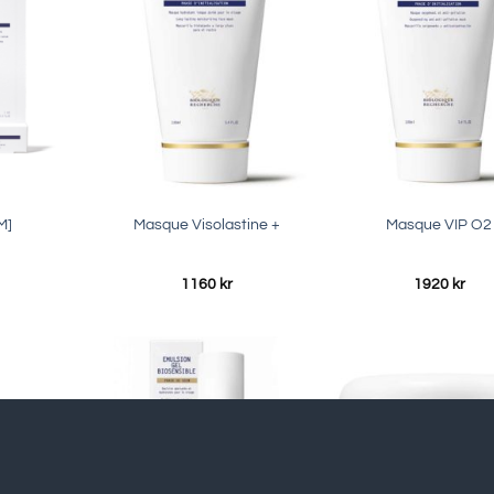
[M]
Masque Visolastine +
Masque VIP O2
1160
kr
1920
kr
SLUT I LAGER
SLUT I LAGE