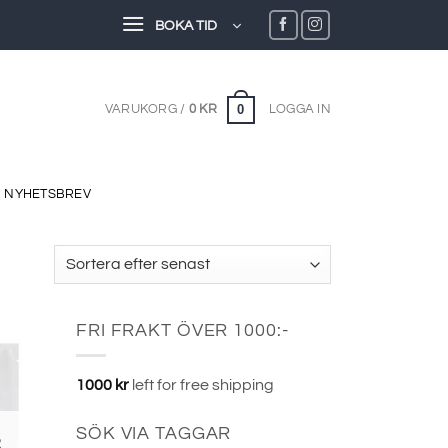
BOKA TID
0
VARUKORG /
0
KR
LOGGA IN
NYHETSBREV
FRI FRAKT ÖVER 1000:-
1000
kr
left for free shipping
SÖK VIA TAGGAR
R