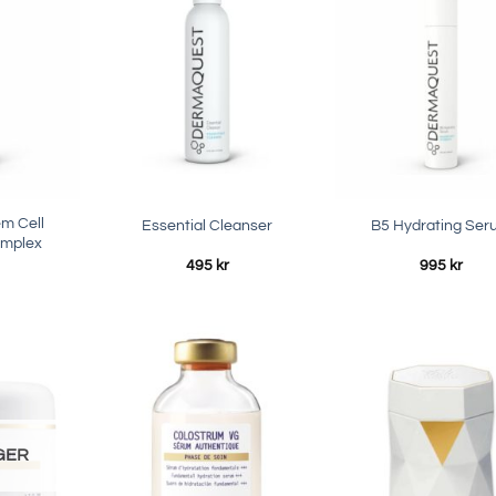
m Cell
Essential Cleanser
B5 Hydrating Ser
omplex
495
kr
995
kr
AGER