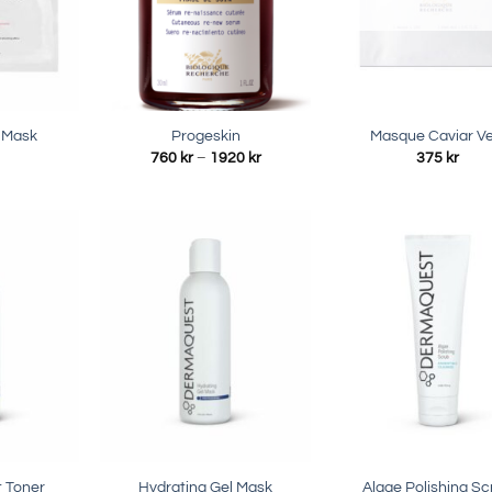
r Mask
Progeskin
Masque Caviar Ve
Prisintervall:
760
kr
–
1920
kr
375
kr
760 kr
till
1920 kr
t Toner
Hydrating Gel Mask
Algae Polishing Sc