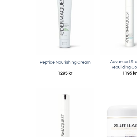
Advanced Ste
Peptide Nourishing Cream
Rebuilding C
1295
kr
1195
kr
SLUT I L