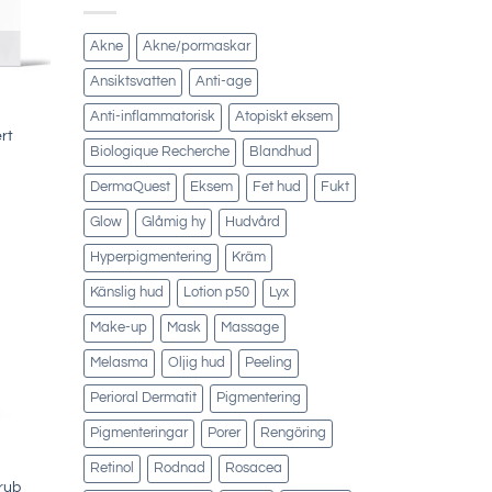
Akne
Akne/pormaskar
Ansiktsvatten
Anti-age
Anti-inflammatorisk
Atopiskt eksem
rt
Biologique Recherche
Blandhud
DermaQuest
Eksem
Fet hud
Fukt
Glow
Glåmig hy
Hudvård
Hyperpigmentering
Kräm
Känslig hud
Lotion p50
Lyx
Make-up
Mask
Massage
Melasma
Oljig hud
Peeling
Perioral Dermatit
Pigmentering
Pigmenteringar
Porer
Rengöring
Retinol
Rodnad
Rosacea
rub