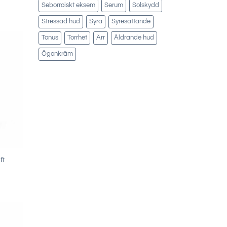
Seborroiskt eksem
Serum
Solskydd
Stressad hud
Syra
Syresättande
Tonus
Torrhet
Ärr
Åldrande hud
Ögonkräm
ft