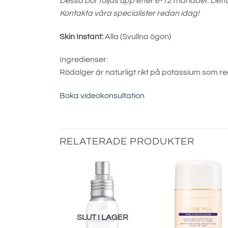
Dessa bör följas upp efter 6-12 månader. Detta 
Kontakta våra specialister redan idag!
Skin Instant:
Alla (Svullna ögon)
Ingredienser:
Rödalger är naturligt rikt på potassium som re
Boka videokonsultation
RELATERADE PRODUKTER
SLUT I LAGER