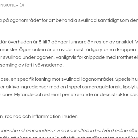
NSIONER (0)
å ögonområdet för att behandla svullnad samtidigt som den hjä
r överhuden är 5 till 7 gånger tunnare än resten av ansiktet. V
 muskler. Ögonlocken är en av de mest rörliga ytorna i kroppe
står svullnad under ögonen. Vanligtvis förknippade med trötthet
amling av fett i vävnaderna.
e, en specifik lösning mot svullnad i ögonområdet. Speciellt 
r aktiva ingredienser med en trippel osmoregulatorisk, lipolytisk 
ioner. Flytande och extremt penetrerande är dess struktur idea
ion, rodnad och inflammation i huden.
echerche rekommenderar vi en konsultation hudvård online eller