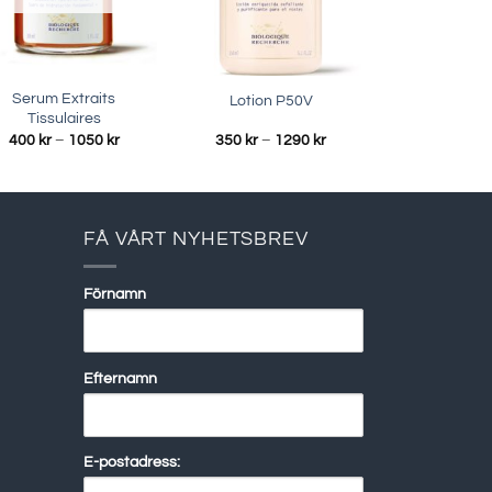
Serum Extraits
Lotion P50V
Tissulaires
Prisintervall:
Prisintervall:
400
kr
–
1050
kr
350
kr
–
1290
kr
400 kr
350 kr
till
till
1050 kr
1290 kr
FÅ VÅRT NYHETSBREV
Förnamn
Efternamn
E-postadress: