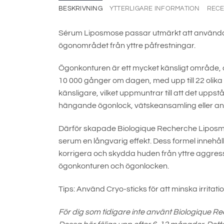
BESKRIVNING
YTTERLIGARE INFORMATION
RECE
Sérum Liposmose passar utmärkt att använda p
ögonområdet från yttre påfrestningar.
Ögonkonturen är ett mycket känsligt område, dä
10 000 gånger om dagen, med upp till 22 olika
känsligare, vilket uppmuntrar till att det upp
hängande ögonlock, vätskeansamling eller ans
Därför skapade Biologique Recherche Liposmos
serum en långvarig effekt. Dess formel innehålle
korrigera och skydda huden från yttre aggress
ögonkonturen och ögonlocken.
Tips: Använd Cryo-sticks för att minska irritat
För dig som tidigare inte använt Biologique R