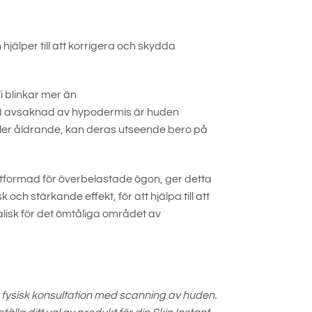
lper till att korrigera och skydda
i blinkar mer än
n. I avsaknad av hypodermis är huden
 eller åldrande, kan deras utseende bero på
utformad för överbelastade ögon, ger detta
och stärkande effekt, för att hjälpa till att
lisk för det ömtåliga området av
 fysisk konsultation med scanning av huden.