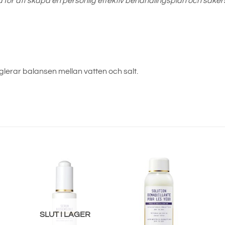
för att skapa en personlig effektiv behandlingsplan och säkerstäl
glerar balansen mellan vatten och salt.
SLUT I LAGER