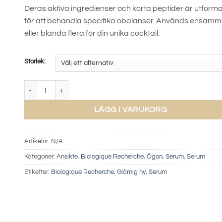
1180 kr
Deras aktiva ingredienser och korta peptider är utform
för att behandla specifika obalanser. Används ensam
eller blanda flera för din unika cocktail.
Storlek:
Serum Liposmose mängd
LÄGG I VARUKORG
Artikelnr:
N/A
Kategorier:
Ansikte
,
Biologique Recherche
,
Ögon
,
Serum
,
Serum
Etiketter:
Biologique Recherche
,
Glåmig hy
,
Serum