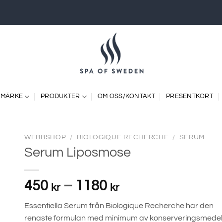
 MÄRKE
PRODUKTER
OM OSS/KONTAKT
PRESENTKORT
WEBBSHOP
/
BIOLOGIQUE RECHERCHE
/
SERUM
Serum Liposmose
Prisintervall:
450
–
1180
kr
kr
450 kr
Essentiella Serum från Biologique Recherche har den
till
renaste formulan med minimum av konserveringsmedel