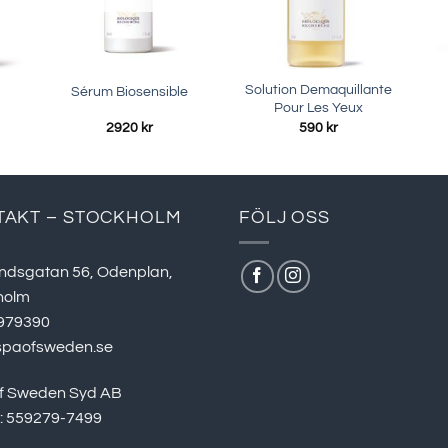
Solution Demaquillante
Sérum Biosensible
Pour Les Yeux
risintervall:
2920
kr
590
kr
50 kr
ll
290 kr
TAKT – STOCKHOLM
FÖLJ OSS
ndsgatan 56, Odenplan,
holm
979390
spaofsweden.se
f Sweden Syd AB
r: 559279-7499