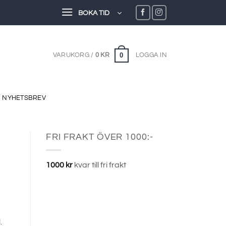
BOKA TID
0
VARUKORG /
0
KR
LOGGA IN
NYHETSBREV
FRI FRAKT ÖVER 1000:-
1000
kr
kvar till fri frakt
.