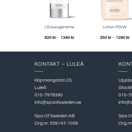
L’Eauxygénante
Lotion P50W
Prisintervall:
P
620
kr
–
1340
kr
350
kr
–
1290
kr
620 kr
3
till
ti
1340 kr
1
KONTAKT – LULEÅ
KON
Köpmangatan 23,
Uppla
Luleå
Stock
010-7979390
010-7
info@spaofsweden.se
info@
Spa Of Sweden AB
Spa O
Org.nr: 559147-1056
Org.n