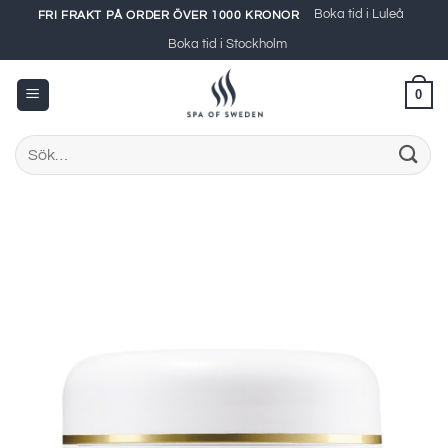
Skip
Boka tid i Luleå
FRI FRAKT PÅ ORDER ÖVER 1000 KRONOR
to
Boka tid i Stockholm
content
0
Sök
efter: