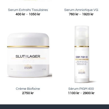
Serum Extraits Tissulaires
Serum Amniotique VG
Prisintervall:
Prisinterva
400
kr
–
1050
kr
760
kr
–
1920
kr
400 kr
760 kr
till
till
1050 kr
1920 kr
SLUT I LAGER
Crème Biofixine
Sérum PIGM 400
Prisinterva
2750
kr
1100
kr
–
2900
kr
1100 kr
till
2900 kr