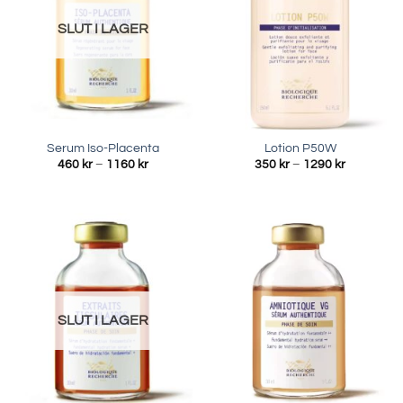
SLUT I LAGER
Serum Iso-Placenta
Lotion P50W
Prisintervall:
Prisinterva
460
kr
–
1160
kr
350
kr
–
1290
kr
460 kr
350 kr
till
till
1160 kr
1290 kr
SLUT I LAGER