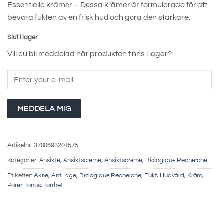
Essentiella krämer – Dessa krämer är formulerade för att
bevara fukten av en frisk hud och göra den starkare.
Slut i lager
Vill du bli meddelad när produkten finns i lager?
MEDDELA MIG
Artikelnr:
3700693201575
Kategorier:
Ansikte
,
Ansiktscreme
,
Ansiktscreme
,
Biologique Recherche
Etiketter:
Akne
,
Anti-age
,
Biologique Recherche
,
Fukt
,
Hudvård
,
Kräm
,
Porer
,
Tonus
,
Torrhet