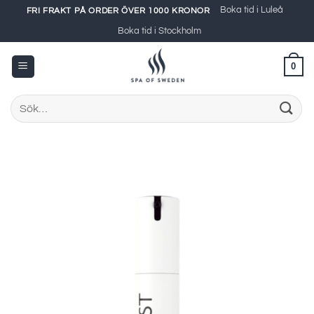
Skip
Boka tid i Luleå
FRI FRAKT PÅ ORDER ÖVER 1000 KRONOR
to
Boka tid i Stockholm
content
0
Sök
efter: