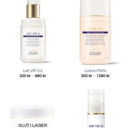
Lait VIP O2
Lotion P50V
Prisintervall:
Prisinterva
320
kr
–
980
kr
350
kr
–
1290
kr
320 kr
350 kr
till
till
980 kr
1290 kr
SLUT I LAGER