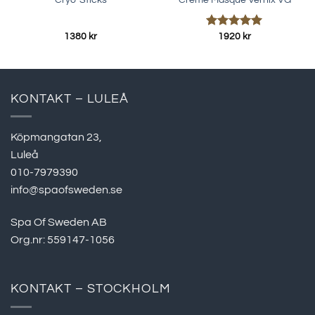
Betygsatt
1380
kr
1920
kr
5.00
av 5
KONTAKT – LULEÅ
Köpmangatan 23,
Luleå
010-7979390
info@spaofsweden.se
Spa Of Sweden AB
Org.nr: 559147-1056
KONTAKT – STOCKHOLM