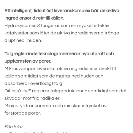
Ett intelligent, tidsutlöst leveranskomplex bär de aktiva
ingredienser direkt till källan.
Hydroxysomes® fungerar som en mycket effektiv
katalysator som låter de aktiva ingredienserna tränga
djupt ned i huden.
Talgreglerande teknologi minimerar nya utbrott och
uppkomsten av porer.
Mikrosvampar levererar aktiva ingredienser direkt till
källan samtidigt som de mattar ned huden och
absorberar överflödigt talg.
OiLess’city™ reglerar talgproduktionen samtidigt som det
skyddar mot fria radikaler.
Miniporyl drar samman och minskar intrycket av
förstorade porer.
Fördelar: