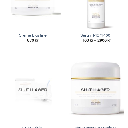
Créme Elastine
Sérum PIGM 400
Prisinterva
870
kr
1100
kr
–
2900
kr
1100 kr
till
2900 kr
SLUT I LAGER
SLUT I LAGER
Cryo-Sticks
Crème Masque Vernix VG