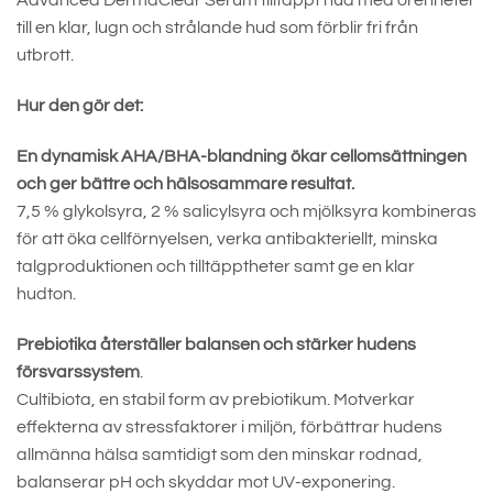
Advanced DermaClear Serum tilltäppt hud med orenheter
till en klar, lugn och strålande hud som förblir fri från
utbrott.
Hur den gör det:
En dynamisk AHA/BHA-blandning ökar cellomsättningen
och ger bättre och hälsosammare resultat.
7,5 % glykolsyra, 2 % salicylsyra och mjölksyra kombineras
för att öka cellförnyelsen, verka antibakteriellt, minska
talgproduktionen och tilltäpptheter samt ge en klar
hudton.
Prebiotika återställer balansen och stärker hudens
försvarssystem
.
Cultibiota, en stabil form av prebiotikum. Motverkar
effekterna av stressfaktorer i miljön, förbättrar hudens
allmänna hälsa samtidigt som den minskar rodnad,
balanserar pH och skyddar mot UV-exponering.