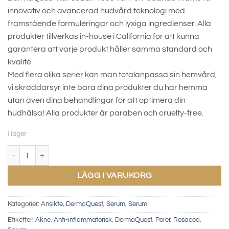
innovativ och avancerad hudvård teknologi med
framstående formuleringar och lyxiga ingredienser. Alla
produkter tillverkas in-house i California för att kunna
garantera att varje produkt håller samma standard och
kvalité.
Med flera olika serier kan man totalanpassa sin hemvård,
vi skräddarsyr inte bara dina produkter du har hemma
utan även dina behandlingar för att optimera din
hudhälsa! Alla produkter är paraben och cruelty-free.
I lager
Advanced DermaClear Serum mängd
LÄGG I VARUKORG
Kategorier:
Ansikte
,
DermaQuest
,
Serum
,
Serum
Etiketter:
Akne
,
Anti-inflammatorisk
,
DermaQuest
,
Porer
,
Rosacea
,