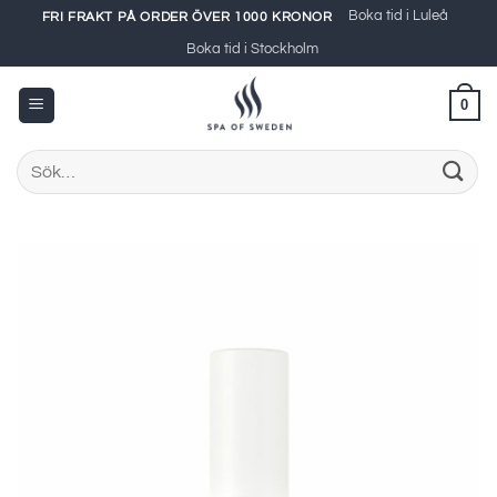
Skip
Boka tid i Luleå
FRI FRAKT PÅ ORDER ÖVER 1000 KRONOR
to
Boka tid i Stockholm
content
0
Sök
efter: