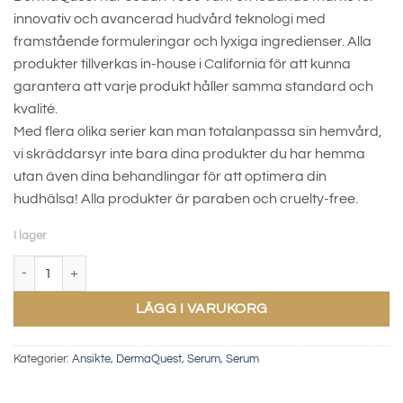
innovativ och avancerad hudvård teknologi med
framstående formuleringar och lyxiga ingredienser. Alla
produkter tillverkas in-house i California för att kunna
garantera att varje produkt håller samma standard och
kvalité.
Med flera olika serier kan man totalanpassa sin hemvård,
vi skräddarsyr inte bara dina produkter du har hemma
utan även dina behandlingar för att optimera din
hudhälsa! Alla produkter är paraben och cruelty-free.
I lager
Ferulic Infusion + C Serum mängd
LÄGG I VARUKORG
Kategorier:
Ansikte
,
DermaQuest
,
Serum
,
Serum