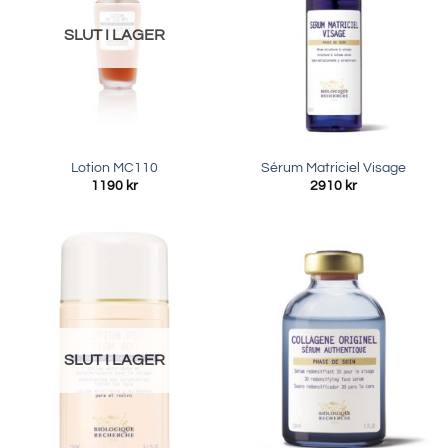
SLUT I LAGER
Lotion MC110
Sérum Matriciel Visage
1190
kr
2910
kr
SLUT I LAGER