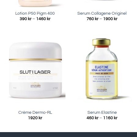
Lotion P50 Pigm 400
Serum Collagene Originel
Prisintervall:
Prisinterva
390
kr
–
1460
kr
760
kr
–
1900
kr
390 kr
760 kr
till
till
1460 kr
1900 kr
SLUT I LAGER
Crème Dermo-RL
Serum Elastine
Prisinterva
1920
kr
460
kr
–
1160
kr
460 kr
till
1160 kr