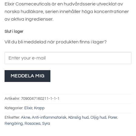
E
lixir Cosmeceuticals är en hudvårdsserie utvecklat av
priset
priset
norska hudläkare, serien innehåller höga koncentrationer
var:
är:
av aktiva ingredienser.
1090 kr.
763 kr.
Slut i lager
Vill du bli meddelad när produkten finns i lager?
MEDDELA MIG
Artikelnr:
7090047160211-1-1-1
Kategorier:
Elixir
,
Kropp
Etiketter:
Akne
,
Anti-inflammatorisk
,
Känslig hud
,
Oljig hud
,
Porer
,
Rengöring
,
Rosacea
,
Syra