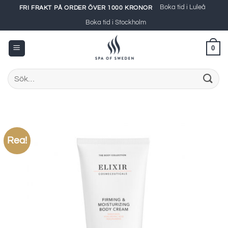
Skip
Boka tid i Luleå
FRI FRAKT PÅ ORDER ÖVER 1000 KRONOR
to
Boka tid i Stockholm
content
0
Sök
efter:
Rea!