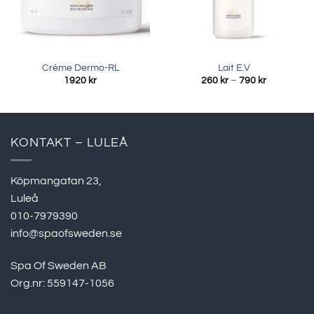
Crème Dermo-RL
Lait E.V
Prisinterval
1920
kr
260
kr
–
790
kr
260 kr
till
790 kr
KONTAKT – LULEÅ
Köpmangatan 23,
Luleå
010-7979390
info@spaofsweden.se
Spa Of Sweden AB
Org.nr: 559147-1056