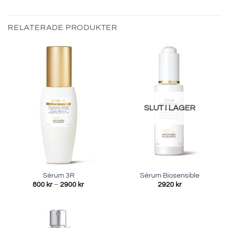
RELATERADE PRODUKTER
SLUT I LAGER
Sérum 3R
Sérum Biosensible
Prisintervall:
800
kr
–
2900
kr
2920
kr
800 kr
till
2900 kr