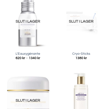
SLUT I LAGER
SLUT I LAGER
L’Eauxygénante
Cryo-Sticks
Prisintervall:
620
kr
–
1340
kr
1380
kr
620 kr
till
1340 kr
SLUT I LAGER