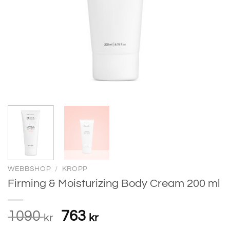
WEBBSHOP
/
KROPP
Firming & Moisturizing Body Cream 200 ml
Det
Det
1090
763
kr
kr
ursprungliga
nuvarande