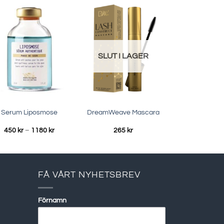
SLUT I LAGER
Serum Liposmose
DreamWeave Mascara
Prisintervall:
450
kr
–
1180
kr
265
kr
450 kr
till
1180 kr
FÅ VÅRT NYHETSBREV
Förnamn