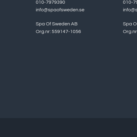
010-7979390
010-7
info@spaofsweden.se
info@
Spa Of Sweden AB
Spa O
Org.nr: 559147-1056
Org.n