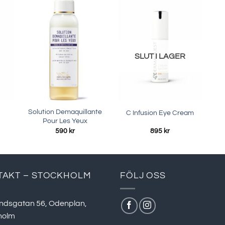
SLUT I LAGER
Solution Demaquillante
C Infusion Eye Cream
Pour Les Yeux
590
kr
895
kr
TAKT – STOCKHOLM
FÖLJ OSS
ndsgatan 56, Odenplan,
holm