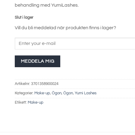
behandling med YumiLashes.
Slut i lager
Vill du bli meddelad när produkten finns i lager?
MEDDELA MIG
Artikelnr:
3701358900024
Kategorier:
Make-up
,
Ögon
,
Ögon
,
Yumi Lashes
Etikett:
Make-up