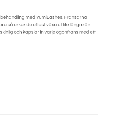
r en behandling med YumiLashes. Fransarna
a så orkar de oftast växa ut lite längre än
kinlig och kapslar in varje ögonfrans med ett