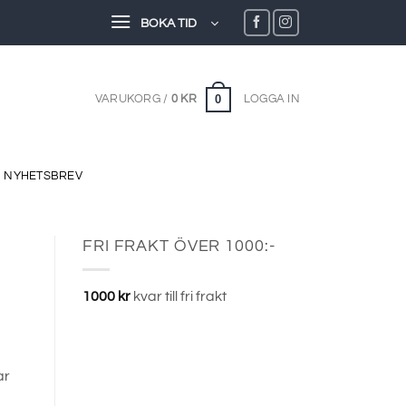
BOKA TID
0
VARUKORG /
0
KR
LOGGA IN
NYHETSBREV
FRI FRAKT ÖVER 1000:-
1000
kr
kvar till fri frakt
ar