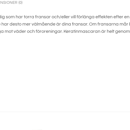
NSIONER (0)
g som har torra fransar och/eller vill förlänga effekten efte
e har desto mer välmående är dina fransar. Om fransarna mår br
tiga mot väder och föroreningar. Keratinmascaran är helt genoms