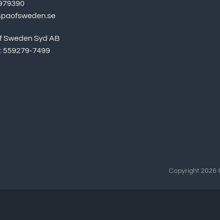
979390
spaofsweden.se
f Sweden Syd AB
r: 559279-7499
Copyright 2026