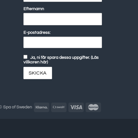
Efternamn
E-postadress:
Ja, ni får spara dessa uppgifter. (Läs
villkoren här)
 ©
Spa of Sweden