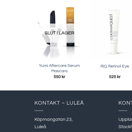
SLUT I LAGER
Yumi Aftercare Serum
RiQ Retinol Eye
Mascara
550
kr
525
kr
KONTAKT – LULEÅ
KON
Köpmangatan 23,
Uppla
Luleå
Stock