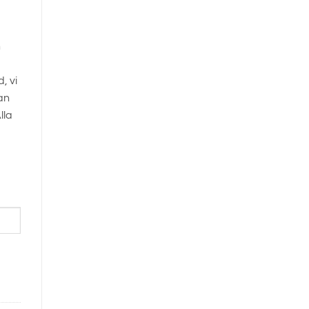
h
, vi
an
lla