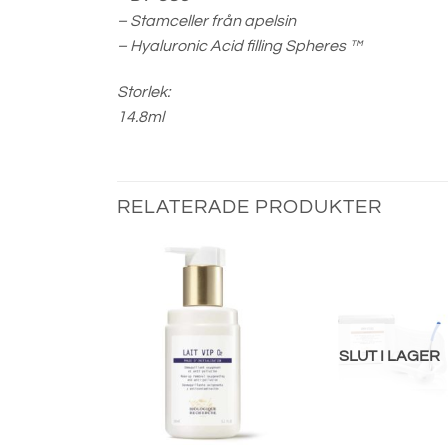
– Stamceller från apelsin
– Hyaluronic Acid filling Spheres ™
Storlek:
14.8ml
RELATERADE PRODUKTER
SLUT I LAGER