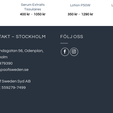
Serum Extraits
Lotion P50W
Tissulaires
Prisintervall:
Prisintervall:
400
kr
–
1050
kr
350
kr
–
1290
kr
400 kr
350 kr
till
till
1050 kr
1290 kr
TAKT – STOCKHOLM
FÖLJ OSS
ndsgatan 56, Odenplan,
holm
979390
spaofsweden.se
f Sweden Syd AB
r: 559279-7499