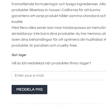
framstående formuleringar och lyxiga ingredienser. Alla
produkter tillverkas in-house i California för att kunna
garantera att varje produkt håller samma standard oc
kvalité.
Med flera olika serier kan man totalanpassa sin hemvård
skräddarsyr inte bara dina produkter du har hemma ut
även dina behandlingar för att optimera din hudhälsa! A
produkter är paraben och cruelty-free.
Slut i lager
Vill du bli meddelad när produkten finns i lager?
MEDDELA MIG