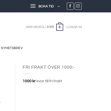
BOKA TID
0
VARUKORG /
0
KR
LOGGA IN
NYHETSBREV
FRI FRAKT ÖVER 1000:-
1000
kr
kvar till fri frakt
r