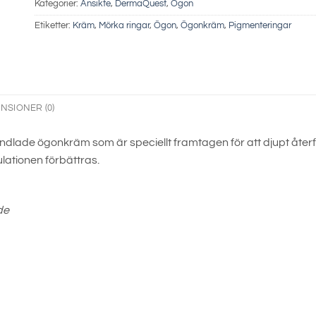
Kategorier:
Ansikte
,
DermaQuest
,
Ögon
Etiketter:
Kräm
,
Mörka ringar
,
Ögon
,
Ögonkräm
,
Pigmenteringar
NSIONER (0)
dlade ögonkräm som är speciellt framtagen för att djupt återf
lationen förbättras.
nde