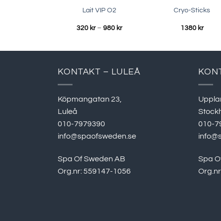
Lait VIP O2
Cryo-Sticks
Prisintervall:
320
kr
–
980
kr
1380
kr
320 kr
till
980 kr
KONTAKT – LULEÅ
KON
Köpmangatan 23,
Uppla
Luleå
Stock
010-7979390
010-7
info@spaofsweden.se
info@
Spa Of Sweden AB
Spa O
Org.nr: 559147-1056
Org.n