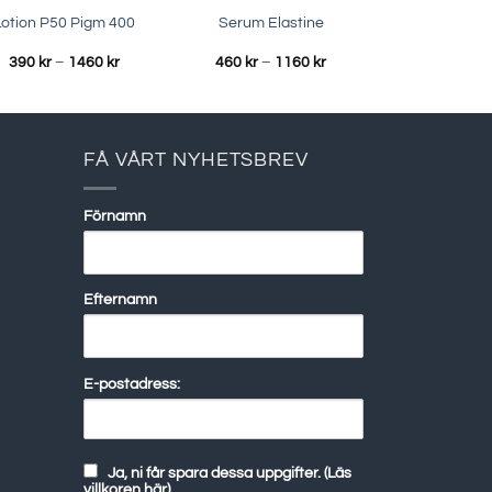
Lotion P50 Pigm 400
Serum Elastine
Prisintervall:
Prisintervall:
390
kr
–
1460
kr
460
kr
–
1160
kr
390 kr
460 kr
till
till
1460 kr
1160 kr
FÅ VÅRT NYHETSBREV
Förnamn
Efternamn
E-postadress:
Ja, ni får spara dessa uppgifter. (Läs
villkoren här)