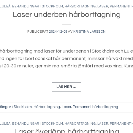
 LULEÅ
,
BEHANDLINGAR I STOCKHOLM
,
HÅRBORTTAGNING
,
LASER
,
PERMANENT 
Laser underben hårborttagning
PUBLICERAT
2024-12-08
AV
KRISTINA LARSSON
 hårborttagning med laser för underbenen i Stockholm och Lu
lingen tar bort oönskat hår permanent, minskar hårväxt med upp 
ast 20-30 minuter, ger minimal smärta jämfört med vaxning. Ku
LÄS MER
→
lingar i Stockholm
,
Hårborttagning
,
Laser
,
Permanent hårborttagning
 LULEÅ
,
BEHANDLINGAR I STOCKHOLM
,
HÅRBORTTAGNING
,
LASER
,
PERMANENT 
Laser överläpp hårborttagning