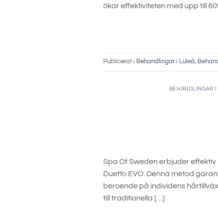
ökar effektiviteten med upp till 6
Publicerat i
Behandlingar i Luleå
,
Behand
BEHANDLINGAR I
Spa Of Sweden erbjuder effektiv
Duetto EVO. Denna metod garantera
beroende på individens hårtillväxt
till traditionella […]