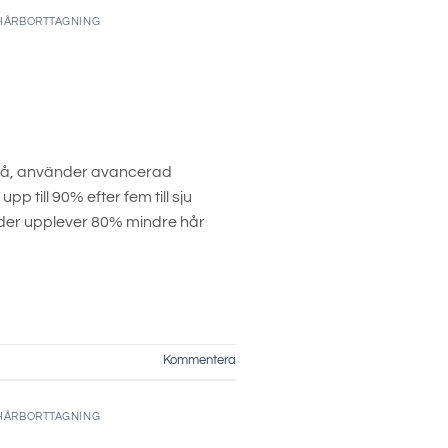
HÅRBORTTAGNING
leå, använder avancerad
till 90% efter fem till sju
nder upplever 80% mindre hår
Kommentera
HÅRBORTTAGNING