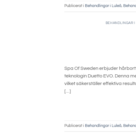
Publicerat i
Behandlingar i Luleå
,
Behand
BEHANDLINGAR I
Spa Of Sweden erbjuder hårbortta
teknologin Duetto EVO. Denna met
vilket säkerställer effektiva res
[…]
Publicerat i
Behandlingar i Luleå
,
Behand