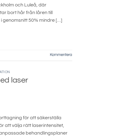
ockholm och Luleå, där
 bort hår från låren till
 i genomsnitt 50% mindre […]
Kommentera
ATION
ed laser
ttagning för att säkerställa
att välja rätt laserintensitet,
dividanpassade behandlingsplaner