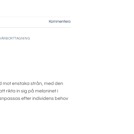
Kommentera
HÅRBORTTAGNING
ad mot enstaka strån, med den
rikta in sig på melaninet i
n anpassas efter individens behov