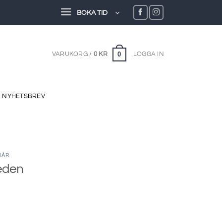
BOKA TID
0
VARUKORG /
0
KR
LOGGA IN
NYHETSBREV
HÅR
eden