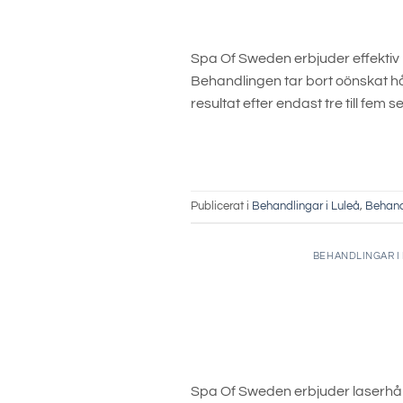
Spa Of Sweden erbjuder effektiv
Behandlingen tar bort oönskat hår
resultat efter endast tre till fem
Publicerat i
Behandlingar i Luleå
,
Behand
BEHANDLINGAR I
Spa Of Sweden erbjuder laserhår