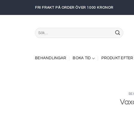
Skip
FRI FRAKT PÅ ORDER ÖVER 1000 KRONOR
to
content
Sök
efter:
BEHANDLINGAR
BOKA TID
PRODUKT EFTER
BE
Vax