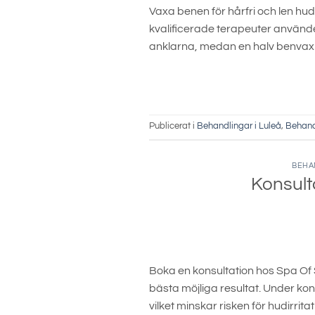
Vaxa benen för hårfri och len hud
kvalificerade terapeuter använder
anklarna, medan en halv benvaxn
Publicerat i
Behandlingar i Luleå
,
Behand
BEHA
Konsult
Boka en konsultation hos Spa Of 
bästa möjliga resultat. Under kons
vilket minskar risken för hudirri