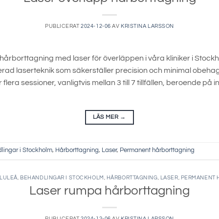
PUBLICERAT
2024-12-06
AV
KRISTINA LARSSON
hårborttagning med laser för överläppen i våra kliniker i Stock
d laserteknik som säkerställer precision och minimal obehag 
lera sessioner, vanligtvis mellan 3 till 7 tillfällen, beroende på 
LÄS MER
→
lingar i Stockholm
,
Hårborttagning
,
Laser
,
Permanent hårborttagning
 LULEÅ
,
BEHANDLINGAR I STOCKHOLM
,
HÅRBORTTAGNING
,
LASER
,
PERMANENT 
Laser rumpa hårborttagning
PUBLICERAT
2024-12-06
AV
KRISTINA LARSSON