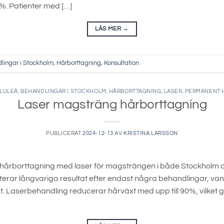
0%. Patienter med […]
LÄS MER
→
lingar i Stockholm
,
Hårborttagning
,
Konsultation
 LULEÅ
,
BEHANDLINGAR I STOCKHOLM
,
HÅRBORTTAGNING
,
LASER
,
PERMANENT 
Laser magsträng hårborttagning
PUBLICERAT
2024-12-13
AV
KRISTINA LARSSON
 hårborttagning med laser för magsträngen i både Stockholm
r långvariga resultat efter endast några behandlingar, vanligt
. Laserbehandling reducerar hårväxt med upp till 90%, vilket gör 