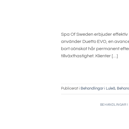
Spa Of Sweden erbjuder effektiv 
använder Duetto EVO, en avancera
bort oönskat hår permanent efter f
tillväxthastighet. Klienter […]
Publicerat i
Behandlingar i Luleå
,
Behand
BEHANDLINGAR I