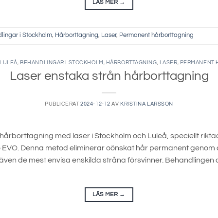
LÄS MER
→
lingar i Stockholm
,
Hårborttagning
,
Laser
,
Permanent hårborttagning
 LULEÅ
,
BEHANDLINGAR I STOCKHOLM
,
HÅRBORTTAGNING
,
LASER
,
PERMANENT 
Laser enstaka strån hårborttagning
PUBLICERAT
2024-12-12
AV
KRISTINA LARSSON
hårborttagning med laser i Stockholm och Luleå, speciellt rikt
 EVO. Denna metod eliminerar oönskat hår permanent genom att 
 att även de mest envisa enskilda stråna försvinner. Behandlinge
LÄS MER
→