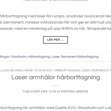
 hårborttagning med laser för rumpa, använder avancerad tek
 permanent, minskar inåtväxande hår och ger en slät hud utan ir
 sessioner, med en minskning på upp till 80% av hår. Terapeutern
LÄS MER
→
lingar i Stockholm
,
Hårborttagning
,
Laser
,
Permanent hårborttagning
 LULEÅ
,
BEHANDLINGAR I STOCKHOLM
,
HÅRBORTTAGNING
,
LASER
,
PERMANENT 
Laser armhålor hårborttagning
PUBLICERAT
2024-12-05
AV
KRISTINA LARSSON
borttagning för armhålor med Duetto EVO i Stockholm och Lule