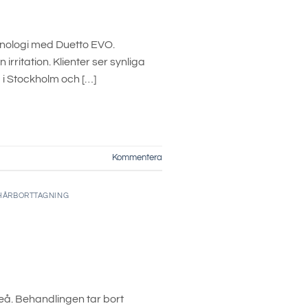
nologi med Duetto EVO.
ritation. Klienter ser synliga
a i Stockholm och […]
Kommentera
HÅRBORTTAGNING
å. Behandlingen tar bort