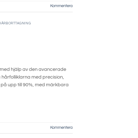
Kommentera
HÅRBORTTAGNING
å, med hjälp av den avancerade
hårfolliklarna med precision,
et på upp till 90%, med märkbara
Kommentera