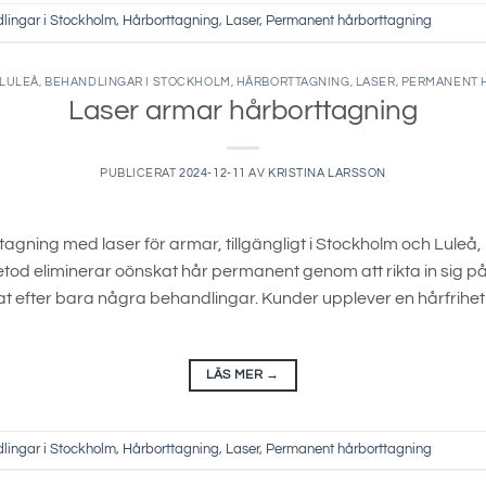
lingar i Stockholm
,
Hårborttagning
,
Laser
,
Permanent hårborttagning
 LULEÅ
,
BEHANDLINGAR I STOCKHOLM
,
HÅRBORTTAGNING
,
LASER
,
PERMANENT 
Laser armar hårborttagning
PUBLICERAT
2024-12-11
AV
KRISTINA LARSSON
gning med laser för armar, tillgängligt i Stockholm och Lule
od eliminerar oönskat hår permanent genom att rikta in sig på 
ultat efter bara några behandlingar. Kunder upplever en hårfrih
LÄS MER
→
lingar i Stockholm
,
Hårborttagning
,
Laser
,
Permanent hårborttagning