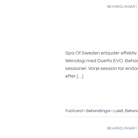
BEHANDLINGAR I
Spa Of Sweden erbjuder effektiv
teknologi med Duetto EVO. Behand
sessioner. Varje session tar end
efter […]
Publicerat i
Behandlingar i Luleå
,
Behand
BEHANDLINGAR I