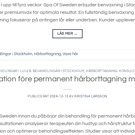
 i upp till fyra veckor. Spa Of Sweden erbjuder benvaxning i St
 premiumvax för optimala resultat. En fullständig benvaxning tar
ing fokuserar på antingen lår eller underben. Kunder upplever
LÄS MER
→
lingar i Stockholm
,
Hårborttagning
,
Vaxa hår
NDLINGAR I LULEÅ
,
BEHANDLINGAR I STOCKHOLM
,
HÅRBORTTAGNING
,
KONSULT
ation före permanent hårborttagning m
PUBLICERAT
2024-12-13
AV
KRISTINA LARSSON
Sweden innan du påbörjar din behandling för permanent hårbor
ultationen analyserar terapeuten din hudtyp och hårstruktur för 
tation och optimerar behandlingseffekten. Studier visar att in