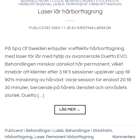
BEHANDLINGAR I LULEÅ
,
BEHANDLINGAR I STOCKHOLM
,
HÅRBORTTAGNING
,
LASER
,
PERMANENT HÅRBORTTAGNING
Laser lår hårborttagning
PUBLICERAT
2024-11-30
AV
KRISTINA LARSSON
På Spa Of Sweden erbjuder vi effektiv hårborttagning
med laser för lår med hjälp av avancerade Duetto EVO.
Behandlingen minskar oönskat hår permanent, vilket
innebär att klienter efter 3 till 5 sessioner upplever upp till
90% minskning av hårväxt. Varje session tar endast 20 till
30 minuter, beroende på hårets densitet och områdets
storlek. Duetto […]
LÄS MER
→
Publicerat i
Behandlingar i Luleå
,
Behandlingar i Stockholm
,
Hårborttagning
,
Laser
,
Permanent hårborttagning
Kommentera