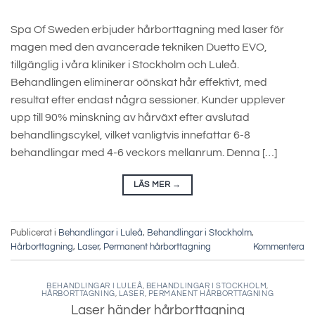
Spa Of Sweden erbjuder hårborttagning med laser för
magen med den avancerade tekniken Duetto EVO,
tillgänglig i våra kliniker i Stockholm och Luleå.
Behandlingen eliminerar oönskat hår effektivt, med
resultat efter endast några sessioner. Kunder upplever
upp till 90% minskning av hårväxt efter avslutad
behandlingscykel, vilket vanligtvis innefattar 6-8
behandlingar med 4-6 veckors mellanrum. Denna […]
LÄS MER
→
Publicerat i
Behandlingar i Luleå
,
Behandlingar i Stockholm
,
Hårborttagning
,
Laser
,
Permanent hårborttagning
Kommentera
BEHANDLINGAR I LULEÅ
,
BEHANDLINGAR I STOCKHOLM
,
HÅRBORTTAGNING
,
LASER
,
PERMANENT HÅRBORTTAGNING
Laser händer hårborttagning