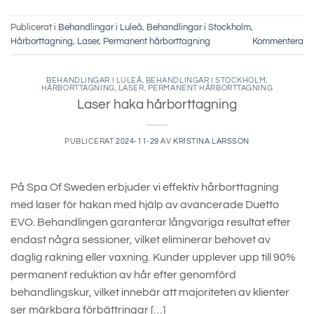
Publicerat i
Behandlingar i Luleå
,
Behandlingar i Stockholm
,
Hårborttagning
,
Laser
,
Permanent hårborttagning
Kommentera
BEHANDLINGAR I LULEÅ
,
BEHANDLINGAR I STOCKHOLM
,
HÅRBORTTAGNING
,
LASER
,
PERMANENT HÅRBORTTAGNING
Laser haka hårborttagning
PUBLICERAT
2024-11-29
AV
KRISTINA LARSSON
På Spa Of Sweden erbjuder vi effektiv hårborttagning
med laser för hakan med hjälp av avancerade Duetto
EVO. Behandlingen garanterar långvariga resultat efter
endast några sessioner, vilket eliminerar behovet av
daglig rakning eller vaxning. Kunder upplever upp till 90%
permanent reduktion av hår efter genomförd
behandlingskur, vilket innebär att majoriteten av klienter
ser märkbara förbättringar […]