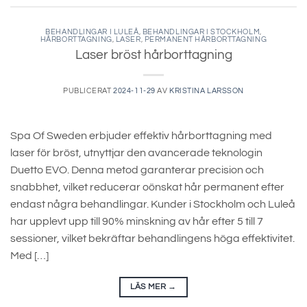
BEHANDLINGAR I LULEÅ
,
BEHANDLINGAR I STOCKHOLM
,
HÅRBORTTAGNING
,
LASER
,
PERMANENT HÅRBORTTAGNING
Laser bröst hårborttagning
PUBLICERAT
2024-11-29
AV
KRISTINA LARSSON
Spa Of Sweden erbjuder effektiv hårborttagning med
laser för bröst, utnyttjar den avancerade teknologin
Duetto EVO. Denna metod garanterar precision och
snabbhet, vilket reducerar oönskat hår permanent efter
endast några behandlingar. Kunder i Stockholm och Luleå
har upplevt upp till 90% minskning av hår efter 5 till 7
sessioner, vilket bekräftar behandlingens höga effektivitet.
Med […]
LÄS MER
→