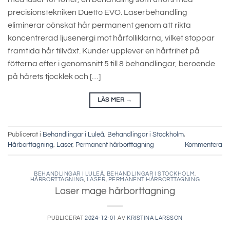
precisionstekniken Duetto EVO. Laserbehandling
eliminerar oönskat hår permanent genom att rikta
koncentrerad ljusenergi mot hårfolliklarna, vilket stoppar
framtida hår tillväxt. Kunder upplever en hårfrihet på
fötterna efter i genomsnitt 5 till 8 behandlingar, beroende
på hårets tjocklek och […]
LÄS MER
→
Publicerat i
Behandlingar i Luleå
,
Behandlingar i Stockholm
,
Hårborttagning
,
Laser
,
Permanent hårborttagning
Kommentera
BEHANDLINGAR I LULEÅ
,
BEHANDLINGAR I STOCKHOLM
,
HÅRBORTTAGNING
,
LASER
,
PERMANENT HÅRBORTTAGNING
Laser mage hårborttagning
PUBLICERAT
2024-12-01
AV
KRISTINA LARSSON