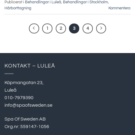
Publicerat i
Behandlingar i Luleå
,
Behandlingar i Stockholm
,
Hårborttagning
Kommentera
1
2
3
4
KONTAKT – LULEÅ
Köpmangatan 23,
Luleå
010-7979390
info@spaofsweden.se
Spa Of Sweden AB
Org.nr: 559147-1056