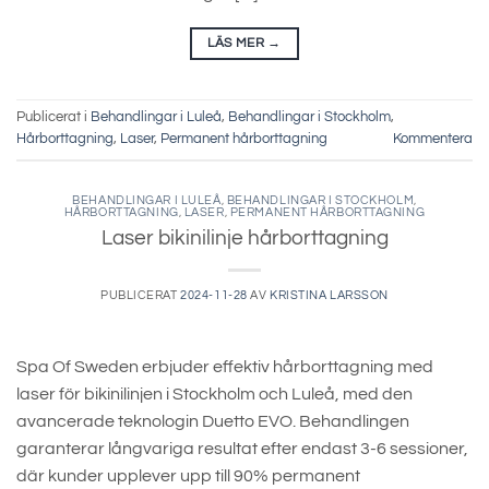
LÄS MER
→
Publicerat i
Behandlingar i Luleå
,
Behandlingar i Stockholm
,
Hårborttagning
,
Laser
,
Permanent hårborttagning
Kommentera
BEHANDLINGAR I LULEÅ
,
BEHANDLINGAR I STOCKHOLM
,
HÅRBORTTAGNING
,
LASER
,
PERMANENT HÅRBORTTAGNING
Laser bikinilinje hårborttagning
PUBLICERAT
2024-11-28
AV
KRISTINA LARSSON
Spa Of Sweden erbjuder effektiv hårborttagning med
laser för bikinilinjen i Stockholm och Luleå, med den
avancerade teknologin Duetto EVO. Behandlingen
garanterar långvariga resultat efter endast 3-6 sessioner,
där kunder upplever upp till 90% permanent