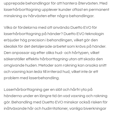
upprepade behandlingar för att hantera återväxten. Med
laserhårborttagning upplever kunder oftast en permanent
minskning av hårväxten efter några behandlingar.
Vilka är fördelarna med att använda Duetto EVO för
laserhårborttagning på händer? Duetto EVO teknologin
erbjuder hög precision i behandlingen, vilket gör den
idealisk för det detaljerade arbetet som krävs på händer.
Den anpassar sig efter olika hud- och hårtypen, vilket
säkerställer effektiv hårborttagning utan att skada den
omgivande huden. Metoder som rakning kan orsaka snitt
och vaxning kan leda till irriterad hud, vilket inte är ett
problem med laserbehandling.
Laserhårborttagning ger en slät och hårfri yta på
händerna under en längre tid än vad vaxning och rakning
gör. Behandling med Duetto EVO minskar också risken för
inåtväxande hår och hudirritationer, vanliga biverkningar