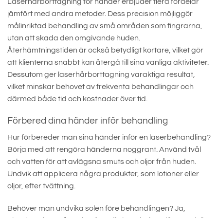
Laserhårborttagning för händer erbjuder flera fördelar
jämfört med andra metoder. Dess precision möjliggör
målinriktad behandling av små områden som fingrarna,
utan att skada den omgivande huden.
Återhämtningstiden är också betydligt kortare, vilket gör
att klienterna snabbt kan återgå till sina vanliga aktiviteter.
Dessutom ger laserhårborttagning varaktiga resultat,
vilket minskar behovet av frekventa behandlingar och
därmed både tid och kostnader över tid.
Förbered dina händer inför behandling
Hur förbereder man sina händer inför en laserbehandling?
Börja med att rengöra händerna noggrant. Använd tvål
och vatten för att avlägsna smuts och oljor från huden.
Undvik att applicera några produkter, som lotioner eller
oljor, efter tvättning.
Behöver man undvika solen före behandlingen? Ja,