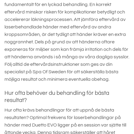
fundamentalt för en lyckad behandling. En korrekt
eftervård minskar risken för komplikationer betydligt och
accelererar läkningsprocessen. Att jämföra eftervård av
laserbehandlade händer med eftervård av andra
kroppsområden, är det tydligt att händer kräver en extra
noggrannhet. Dels på grund av att händerna oftare
exponeras för miljöer som kan främja irritation och dels för
att händerna används i så många av våra dagliga sysslor.
Följ alltid de eftervårdsinstruktioner som ges av din
specialist på Spa Of Sweden för att säkerställa bästa
möjliga resultat och minimera eventuella obehag.
Hur ofta behöver du behandling för bästa
resultat?
Hur ofta krävs behandlingar för att uppnå de bästa
resultaten? Optimal frekvens för laserbehandlingar på
händer med Duetto EVO ligger på en session var sjätte till
åttonde vecka. Denna tidsram säkerställer att håret