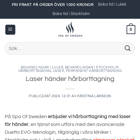
Skip
Boka tid i Luleå
FRI FRAKT PÅ ORDER ÖVER 1000 KRONOR
to
Boka tid i Stockholm
content
0
Sök
efter:
BEHANDLINGAR I LULEÅ
,
BEHANDLINGAR I STOCKHOLM
,
HÅRBORTTAGNING
,
LASER
,
PERMANENT HÅRBORTTAGNING
Laser händer hårborttagning
PUBLICERAT
2024-12-01
AV
KRISTINA LARSSON
På Spa Of Sweden
erbjuder vi hårborttagning med laser
för händer
, en tjänst som utförs med den avancerade
Duetto EVO-teknologin, tillgänglig i våra kliniker i
Stockholm och Luleå. Laserbehandling
eliminerar oönskat