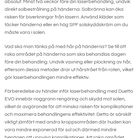
absolut. Minst två veckor före din laserbehandling, undvik
direkt solbestrålning på händerna. Solbränna kan öka
risken för biverkningar från lasern. Använd kläder som
täcker händerna eller en hög SPF solskyddskräm om du
måste vara i solen.
Vad ska man tänka på med hår på händerna? Se till att
raka området på händerna som ska behandlas dagen
före din behandling. Undvik vaxning eller plockning av hår,
eftersom dessa metoder drar ut hårstrået från roten, vilket
gör laserbehandlingen mindre effektiv.
Förberedelse av händer inför laserbehandling med Duetto
EVO innebär noggrann rengöring och skydd mot solen,
vilket är avgörande för att minska risken för komplikationer
och maximera behandlingens effektivitet. Detta är särskilt
viktigt jämfört med andra kroppsområden där huden kan
vara mindre exponerad för sol och därmed mindre
benägen att uppvisa komplikationer. Att raka området