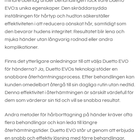
mindre obehag under behandlingen tack vare Duetto
EVO:s unika egenskaper. Den skräddarsydda
inställningen för hårtyp och hudton säkerställer
effektiviteten i att reducera oönskat hår, samtidigt som
den bevarar hudens integritet. Resultatet blir lena och
mjuka händer utan långvarig rodnad eller andra
komplikationer.
Finns det ytterligare anledningar till att välja Duetto EVO
för händerna? Ja, Duetto EVOs teknologi stöder en
snabbare återhämtningsprocess. Efter behandlingen kan
kunden omedelbart återgå till sin dagliga rutin utan nedtid.
Denna effektivitet i återhämtningen är särskilt värdefull för
dem som värderar sin tid och vill se snabba resultat.
Andra metoder för hårborttagning på händer kräver ofta
flera behandlingar och kan leda till längre
återhämtningstider. Duetto EVO står ut genom att erbjuda
en snabb och effektiv lösning med färre behandlingar,