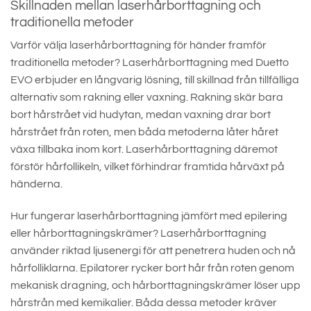
Skillnaden mellan laserhårborttagning och
traditionella metoder
Varför välja laserhårborttagning för händer framför
traditionella metoder? Laserhårborttagning med Duetto
EVO erbjuder en långvarig lösning, till skillnad från tillfälliga
alternativ som rakning eller vaxning. Rakning skär bara
bort hårstrået vid hudytan, medan vaxning drar bort
hårstrået från roten, men båda metoderna låter håret
växa tillbaka inom kort. Laserhårborttagning däremot
förstör hårfollikeln, vilket förhindrar framtida hårväxt på
händerna.
Hur fungerar laserhårborttagning jämfört med epilering
eller hårborttagningskrämer? Laserhårborttagning
använder riktad ljusenergi för att penetrera huden och nå
hårfolliklarna. Epilatorer rycker bort hår från roten genom
mekanisk dragning, och hårborttagningskrämer löser upp
hårstrån med kemikalier. Båda dessa metoder kräver