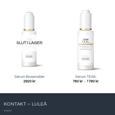
620 kr
920 kr
till
till
1340 kr
2890 kr
SLUT I LAGER
Sérum Biosensible
Serum TEWL
Prisinterva
2920
kr
760
kr
–
1790
kr
760 kr
till
1790 kr
KONTAKT – LULEÅ