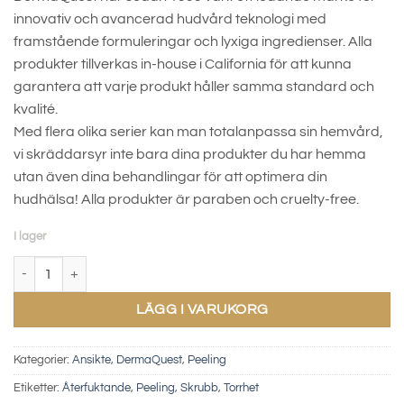
innovativ och avancerad hudvård teknologi med
framstående formuleringar och lyxiga ingredienser. Alla
produkter tillverkas in-house i California för att kunna
garantera att varje produkt håller samma standard och
kvalité.
Med flera olika serier kan man totalanpassa sin hemvård,
vi skräddarsyr inte bara dina produkter du har hemma
utan även dina behandlingar för att optimera din
hudhälsa! Alla produkter är paraben och cruelty-free.
I lager
Algae Polishing Scrub mängd
LÄGG I VARUKORG
Kategorier:
Ansikte
,
DermaQuest
,
Peeling
Etiketter:
Återfuktande
,
Peeling
,
Skrubb
,
Torrhet