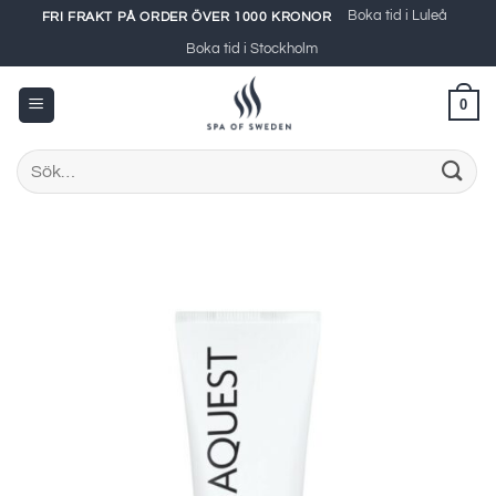
Skip
Boka tid i Luleå
FRI FRAKT PÅ ORDER ÖVER 1000 KRONOR
to
Boka tid i Stockholm
content
0
Sök
efter: