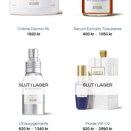
Crème Dermo-RL
Serum Extraits Tissulaires
Prisinterva
1920
kr
400
kr
–
1050
kr
400 kr
till
1050 kr
SLUT I LAGER
SLUT I LAGER
L’Eauxygénante
Fluide VIP O2
Prisintervall:
Prisinterva
620
kr
–
1340
kr
920
kr
–
2890
kr