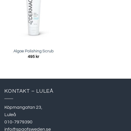
Algae Polishing Scrub
495
kr
KONTAKT – LULEÅ
Köpmangatan 23,
Luleå
010-7979390
info@spaofsweden.se