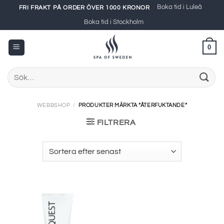
Skip
Boka tid i Luleå
FRI FRAKT PÅ ORDER ÖVER 1000 KRONOR
to
Boka tid i Stockholm
content
0
Sök
efter:
WEBBSHOP
/
PRODUKTER MÄRKTA ”ÅTERFUKTANDE”
FILTRERA