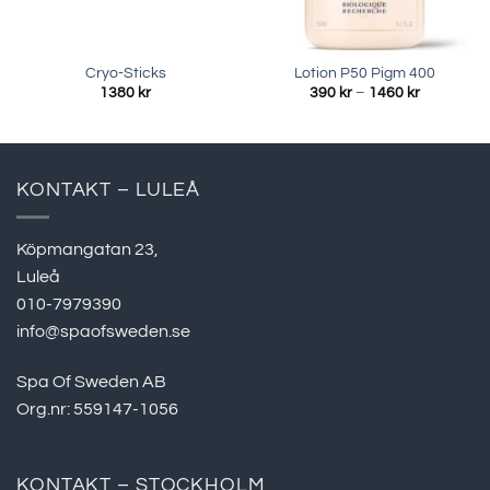
Cryo-Sticks
Lotion P50 Pigm 400
Prisinterva
1380
kr
390
kr
–
1460
kr
390 kr
till
1460 kr
KONTAKT – LULEÅ
Köpmangatan 23,
Luleå
010-7979390
info@spaofsweden.se
Spa Of Sweden AB
Org.nr: 559147-1056
KONTAKT – STOCKHOLM