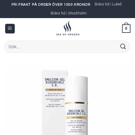
Skip
Boka tid i Luleå
FRI FRAKT PÅ ORDER ÖVER 1000 KRONOR
to
Boka tid i Stockholm
content
0
Sök
efter: