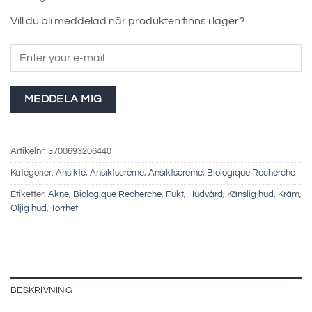
Vill du bli meddelad när produkten finns i lager?
MEDDELA MIG
Artikelnr:
3700693206440
Kategorier:
Ansikte
,
Ansiktscreme
,
Ansiktscreme
,
Biologique Recherche
Etiketter:
Akne
,
Biologique Recherche
,
Fukt
,
Hudvård
,
Känslig hud
,
Kräm
,
Oljig hud
,
Torrhet
BESKRIVNING