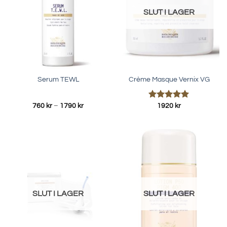
SLUT I LAGER
Serum TEWL
Crème Masque Vernix VG
Prisintervall:
Betygsatt
760
kr
–
1790
kr
1920
kr
760 kr
5.00
av 5
till
1790 kr
SLUT I LAGER
SLUT I LAGER