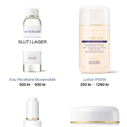
SLUT I LAGER
Eau Micellaire Biosensible
Lotion P50W
Prisintervall:
Prisinterva
500
kr
–
930
kr
350
kr
–
1290
kr
500 kr
350 kr
till
till
930 kr
1290 kr