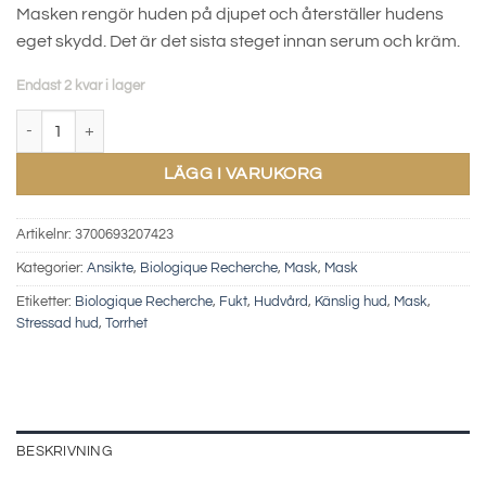
Masken rengör huden på djupet och återställer hudens
eget skydd. Det är det sista steget innan serum och kräm.
Endast 2 kvar i lager
Masque Visolastine + mängd
LÄGG I VARUKORG
Artikelnr:
3700693207423
Kategorier:
Ansikte
,
Biologique Recherche
,
Mask
,
Mask
Etiketter:
Biologique Recherche
,
Fukt
,
Hudvård
,
Känslig hud
,
Mask
,
Stressad hud
,
Torrhet
BESKRIVNING