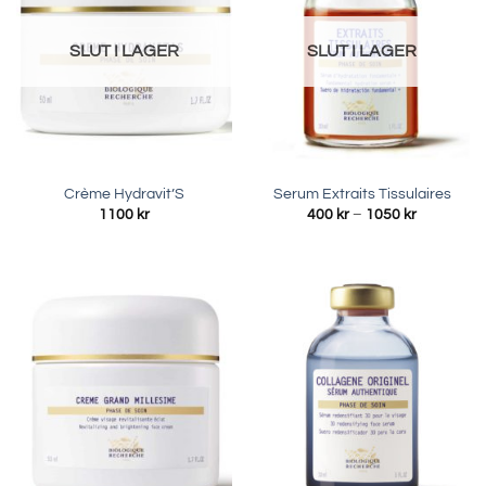
SLUT I LAGER
SLUT I LAGER
Crème Hydravit’S
Serum Extraits Tissulaires
Prisinterva
1100
kr
400
kr
–
1050
kr
400 kr
till
1050 kr