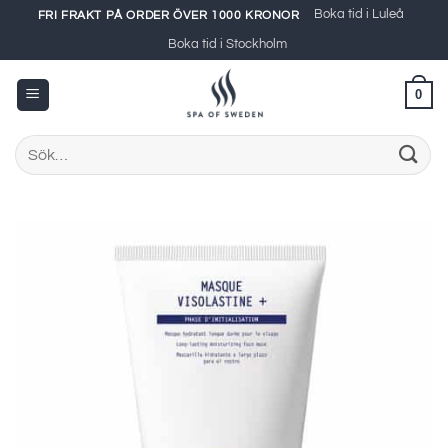
Skip
Boka tid i Luleå
FRI FRAKT PÅ ORDER ÖVER 1000 KRONOR
to
Boka tid i Stockholm
content
0
Sök
efter: