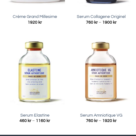
Crème Grand Millesime
Serum Collagene Originel
Prisinterva
1920
kr
760
kr
–
1900
kr
760 kr
till
1900 kr
Serum Elastine
Serum Amniotique VG
Prisintervall:
Prisinterva
460
kr
–
1160
kr
760
kr
–
1920
kr
460 kr
760 kr
till
till
1160 kr
1920 kr