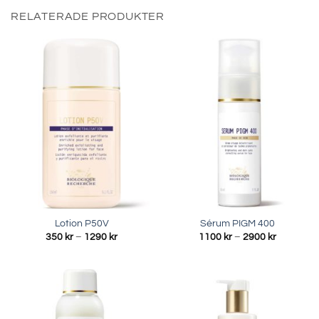
RELATERADE PRODUKTER
Lotion P50V
Sérum PIGM 400
Prisintervall:
Prisinterva
350
kr
–
1290
kr
1100
kr
–
2900
kr
350 kr
1100 kr
till
till
1290 kr
2900 kr