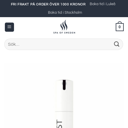
Skip
Boka tid i Luleå
FRI FRAKT PÅ ORDER ÖVER 1000 KRONOR
to
Boka tid i Stockholm
content
0
Sök
efter: