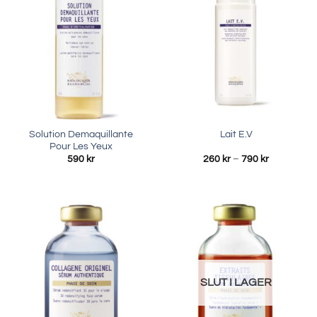
Solution Demaquillante
Lait E.V
Pour Les Yeux
Prisinterval
590
kr
260
kr
–
790
kr
260 kr
till
790 kr
SLUT I LAGER