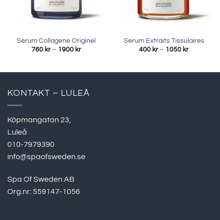
Serum Collagene Originel
Serum Extraits Tissulaires
Prisintervall:
Prisinterva
760
kr
–
1900
kr
400
kr
–
1050
kr
760 kr
400 kr
till
till
1900 kr
1050 kr
KONTAKT – LULEÅ
Köpmangatan 23,
Luleå
010-7979390
info@spaofsweden.se
Spa Of Sweden AB
Org.nr: 559147-1056