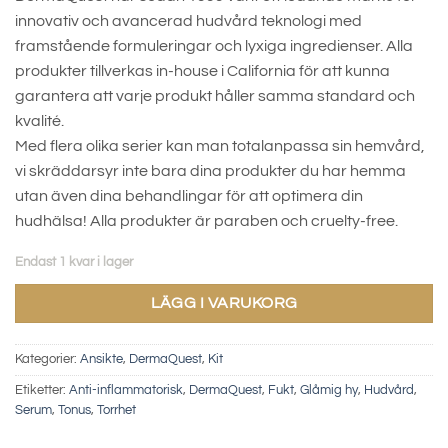
innovativ och avancerad hudvård teknologi med
framstående formuleringar och lyxiga ingredienser. Alla
produkter tillverkas in-house i California för att kunna
garantera att varje produkt håller samma standard och
kvalité.
Med flera olika serier kan man totalanpassa sin hemvård,
vi skräddarsyr inte bara dina produkter du har hemma
utan även dina behandlingar för att optimera din
hudhälsa! Alla produkter är paraben och cruelty-free.
Endast 1 kvar i lager
LÄGG I VARUKORG
Kategorier:
Ansikte
,
DermaQuest
,
Kit
Etiketter:
Anti-inflammatorisk
,
DermaQuest
,
Fukt
,
Glåmig hy
,
Hudvård
,
Serum
,
Tonus
,
Torrhet