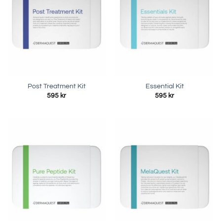
Post Treatment Kit
Essential Kit
595
kr
595
kr