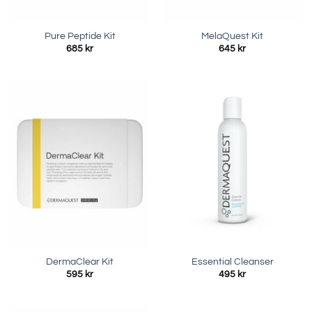
Pure Peptide Kit
MelaQuest Kit
685
kr
645
kr
DermaClear Kit
Essential Cleanser
595
kr
495
kr