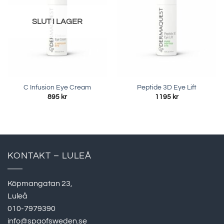
SLUT I LAGER
C Infusion Eye Cream
Peptide 3D Eye Lift
895
kr
1195
kr
KONTAKT – LULEÅ
Köpmangatan 23,
Luleå
010-7979390
info@spaofsweden.se