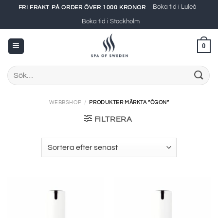
Skip
Boka tid i Luleå
FRI FRAKT PÅ ORDER ÖVER 1000 KRONOR
to
Boka tid i Stockholm
content
0
Sök
efter:
WEBBSHOP
/
PRODUKTER MÄRKTA ”ÖGON”
FILTRERA